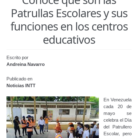
Certificación de Datos para Efectos Consulares con
Patrullas Escolares y sus
Apostilla Electrónica
funciones en los centros
Emisión de Nuevo Certificado de Registro de
Vehículo (Duplicado) Automatizado
educativos
Renovación de Licencia para Conducir (Servicio
Automatizado)
Escrito por
Andreina Navarro
Autorización para la circulación de Vehículo Sobre
Vehículo – Servicio Frecuente
Publicado en
Noticias INTT
Biblioteca
En Venezuela
Búsqueda Predictiva Woocommerce
cada 20 de
mayo se
celebra el Día
Certificación de Datos para Efectos Consulares con
del Patrullero
Apostilla Electrónica – Servicio Frecuente
Escolar, pero