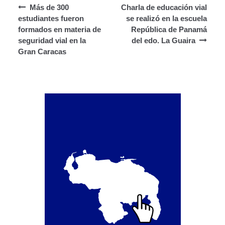
Navegación de entradas
Segundo Grado (2°) – (Mayores de 16 años).
Más de 300
Charla de educación vial
estudiantes fueron
se realizó en la escuela
formados en materia de
República de Panamá
Registro Original de Licencia para Conducir Tercer
seguridad vial en la
del edo. La Guaira
Grado (3°) – (Mayores de 16 y menores de 18 años).
Gran Caracas
Registro Original de Licencia para Conducir Tercer
Grado (3°).
Renovación de Licencia para Conducir (Servicio
Automatizado).
Licencia para Conducir – Servicio Frecuente
Llamado a Concurso Abierto
Marco Jurídico
Medios Publicitarios