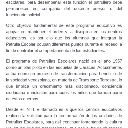
escolares, para desempeñar esta función el patrullero debe
permanecer en compañía del docente asesor o del
Constancia De Cumplimiento Sobre Homologación
funcionario policial.
Para Vehículos Importados.
Otro objetivo fundamental de este programa educativo es
apoyar en mantener el orden y la disciplina en los centros
Constancia de cumplimiento sobre la composición
educativos, es por ello que los alumnos que integran la
y ubicación Número de Identificación vehicular (NIV).
Patrulla Escolar ocupan diferentes puntos durante el receso, a
fin de controlar el comportamiento de los estudiantes.
Homologación de Prototipo Vehicular.
El programa de Patrullas Escolares nació en el año 1957
Homologación Vehícular Por Reformas de
como un plan piloto en las escuelas de Caracas. Actualmente,
Importancia o Cambio de Características (Aplica para
actúa como un proceso de transformación para beneficio de
Vehículos de Carga, Transporte de Personas y Gruas).
la sociedad venezolana, en materia de Transporte Terrestre, lo
que implica un crecimiento más disciplinado, conciencia
Registro de Empresas Fabricantes, Ensambladoras,
ciudadana e inclusión para todos los niños que forman parte
Carroceras, Importadoras, Distribuidoras y Talleres
de estos cuerpos.
Especializados en Reformas de Vehículos (REFECIV).
Desde el INTT, el llamado es a que los centros educativos
realicen la solicitud para la conformación de las unidades de
Junta Directiva
Patrullas Escolares, para así continuar fomentando la cultura