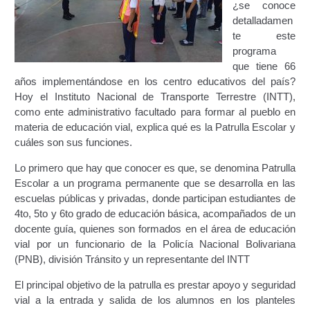
¿se conoce
Certificación Provisional de Prestación del Servicio de
detalladamen
Transporte Público de Personas Modalidad Periférico
te este
(RUTAS SUBURBANA O INTERURBANAS) – Servicio
programa
Frecuente
que tiene 66
años implementándose en los centro educativos del país?
Consultas Privadas
Hoy el Instituto Nacional de Transporte Terrestre (INTT),
como ente administrativo facultado para formar al pueblo en
Educación Vial
materia de educación vial, explica qué es la Patrulla Escolar y
cuáles son sus funciones.
Escuelas del Transporte e Instructores de Manejo
Lo primero que hay que conocer es que, se denomina Patrulla
Escolar a un programa permanente que se desarrolla en las
Estacionamientos registrados ante el INTT
escuelas públicas y privadas, donde participan estudiantes de
4to, 5to y 6to grado de educación básica, acompañados de un
Estructura Organizativa del INTT
docente guía, quienes son formados en el área de educación
vial por un funcionario de la Policía Nacional Bolivariana
Homologación
(PNB), división Tránsito y un representante del INTT
El principal objetivo de la patrulla es prestar apoyo y seguridad
Autorización de Circulación Para Unidades Que
vial a la entrada y salida de los alumnos en los planteles
Transportan Mercancía De Alto Riesgo.