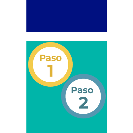
Campaña de educación vial y ciudadana
Recaudos y requisitos para cambio de motivo de un
medio publicitario fijo.
Recaudos y requisitos para Estudio de Proyecto
para instalación de medio publicitario (valla
publicitaria).
Recaudos y requisitos para instalación o
renovación de autorización de medio publicitario fijo.
Recaudos y requisitos para instalación o
renovación de medio publicitario fijo.
Noticias
Oficinas a Nivel Nacional