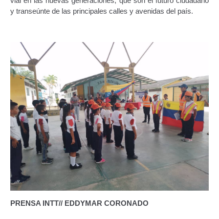
vial en las nuevas generaciones, que son el futuro ciudadano
Junta Directiva Old
y transeúnte de las principales calles y avenidas del país.
Licencia para Conducir
Certificación de Datos de Licencia para Conducir.
Certificación de Datos para Efectos Consulares con
Apostilla Electrónica
Registro Original de Licencia para Conducir Cuarto
Grado (4°).
Registro Original de Licencia para Conducir Quinto
Grado (5°).
Registro Original de Licencia para Conducir
Segundo Grado (2°) – (Mayores de 18 años).
PRENSA INTT// EDDYMAR CORONADO
Registro Original de Licencia para Conducir