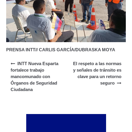
Segundo Grado (2°) – (Mayores de 16 años).
Registro Original de Licencia para Conducir Tercer
Grado (3°) – (Mayores de 16 y menores de 18 años).
Registro Original de Licencia para Conducir Tercer
Grado (3°).
PRENSA INTT// CARLIS GARCÍA/DUBRASKA MOYA
Renovación de Licencia para Conducir (Servicio
Navegación de entradas
INTT Nueva Esparta
El respeto a las normas
Automatizado).
fortalece trabajo
y señales de tránsito es
mancomunado con
clave para un retorno
Licencia para Conducir – Servicio Frecuente
Órganos de Seguridad
seguro
Ciudadana
Llamado a Concurso Abierto
Marco Jurídico
Medios Publicitarios