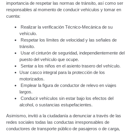
importancia de respetar las normas de tránsito, así como ser
responsables al momento de conducir vehículos y tomar en
Constancia De Cumplimiento Sobre Homologación
cuenta:
Para Vehículos Importados.
Realizar la verificación Técnico-Mecánica de su
Constancia de cumplimiento sobre la composición
vehículo.
y ubicación Número de Identificación vehicular (NIV).
Respetar los límites de velocidad y las señales de
tránsito.
Usar el cinturón de seguridad, independientemente del
Homologación de Prototipo Vehicular.
puesto del vehículo que ocupe.
Sentar a los niños en el asiento trasero del vehículo.
Homologación Vehícular Por Reformas de
Usar casco integral para la protección de los
Importancia o Cambio de Características (Aplica para
motorizados.
Vehículos de Carga, Transporte de Personas y Gruas).
Emplear la figura de conductor de relevo en viajes
largos.
Registro de Empresas Fabricantes, Ensambladoras,
Conducir vehículos sin estar bajo los efectos del
Carroceras, Importadoras, Distribuidoras y Talleres
alcohol, o sustancias estupefacientes.
Especializados en Reformas de Vehículos (REFECIV).
Asimismo, invitó a la ciudadanía a denunciar a través de las
Junta Directiva
redes sociales todas las conductas irresponsables de
conductores de transporte público de pasajeros o de carga,