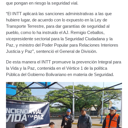
que pongan en riesgo la seguridad vial.
Junta Directiva Old
“El INTT aplicará las sanciones administrativas a las que
Licencia para Conducir
hubiere lugar, de acuerdo con lo expuesto en la Ley de
Transporte Terrestre, para dar garantías de seguridad al
Certificación de Datos de Licencia para Conducir.
pueblo, como lo ha instruido el AJ. Remigio Ceballos,
vicepresidente sectorial para la Seguridad Ciudadana y la
Paz, y ministro del Poder Popular para Relaciones Interiores
Certificación de Datos para Efectos Consulares con
Justicia y Paz”, sentenció el General de División.
Apostilla Electrónica
De esta manera el INTT promueve la prevención Integral para
Registro Original de Licencia para Conducir Cuarto
la Vida y la Paz, contenida en el Vértice 1 de la política
Grado (4°).
Pública del Gobierno Bolivariano en materia de Seguridad.
Registro Original de Licencia para Conducir Quinto
Grado (5°).
Registro Original de Licencia para Conducir
Segundo Grado (2°) – (Mayores de 18 años).
Registro Original de Licencia para Conducir