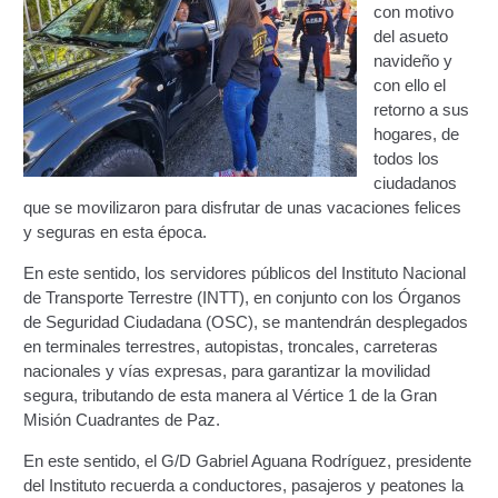
con motivo
Certificación Provisional de Prestación del Servicio de
del asueto
Transporte Público de Personas Modalidad Periférico
navideño y
(RUTAS SUBURBANA O INTERURBANAS) – Servicio
con ello el
Frecuente
retorno a sus
hogares, de
Consultas Privadas
todos los
ciudadanos
Educación Vial
que se movilizaron para disfrutar de unas vacaciones felices
y seguras en esta época.
Escuelas del Transporte e Instructores de Manejo
En este sentido, los servidores públicos del Instituto Nacional
de Transporte Terrestre (INTT), en conjunto con los Órganos
Estacionamientos registrados ante el INTT
de Seguridad Ciudadana (OSC), se mantendrán desplegados
en terminales terrestres, autopistas, troncales, carreteras
Estructura Organizativa del INTT
nacionales y vías expresas, para garantizar la movilidad
segura, tributando de esta manera al Vértice 1 de la Gran
Homologación
Misión Cuadrantes de Paz.
En este sentido, el G/D Gabriel Aguana Rodríguez, presidente
Autorización de Circulación Para Unidades Que
del Instituto recuerda a conductores, pasajeros y peatones la
Transportan Mercancía De Alto Riesgo.