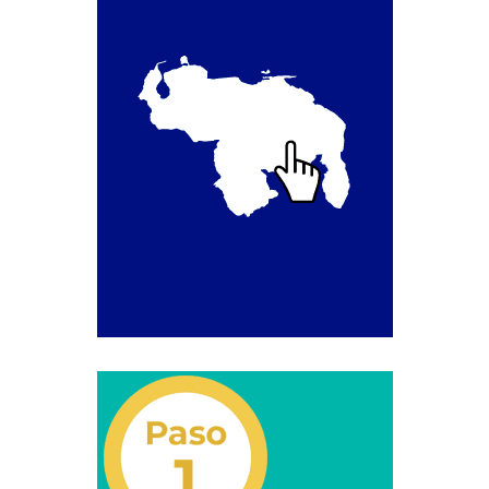
Campaña de educación vial y ciudadana
Recaudos y requisitos para cambio de motivo de un
medio publicitario fijo.
Recaudos y requisitos para Estudio de Proyecto
para instalación de medio publicitario (valla
publicitaria).
Recaudos y requisitos para instalación o
renovación de autorización de medio publicitario fijo.
Recaudos y requisitos para instalación o
renovación de medio publicitario fijo.
Noticias
Oficinas a Nivel Nacional