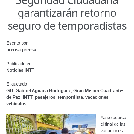
Certificación de Datos para Efectos Consulares con
garantizarán retorno
Apostilla Electrónica
seguro de temporadistas
Emisión de Nuevo Certificado de Registro de
Vehículo (Duplicado) Automatizado
Escrito por
Renovación de Licencia para Conducir (Servicio
prensa prensa
Automatizado)
Publicado en
Autorización para la circulación de Vehículo Sobre
Noticias INTT
Vehículo – Servicio Frecuente
Etiquetado
Biblioteca
GD. Gabriel Aguana Rodríguez
,
Gran Misión Cuadrantes
de Paz
,
INTT
,
pasajeros
,
tempordista
,
vacaciones
,
Búsqueda Predictiva Woocommerce
vehiculos
Certificación de Datos para Efectos Consulares con
Ya se acerca
Apostilla Electrónica – Servicio Frecuente
el final de las
vacaciones