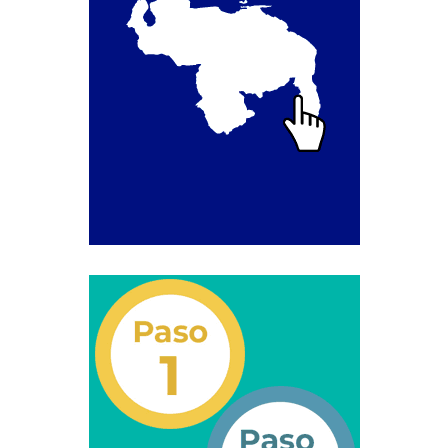
Segundo Grado (2°) – (Mayores de 16 años).
Registro Original de Licencia para Conducir Tercer
Grado (3°) – (Mayores de 16 y menores de 18 años).
Registro Original de Licencia para Conducir Tercer
Grado (3°).
Renovación de Licencia para Conducir (Servicio
Automatizado).
Licencia para Conducir – Servicio Frecuente
Llamado a Concurso Abierto
Marco Jurídico
Medios Publicitarios