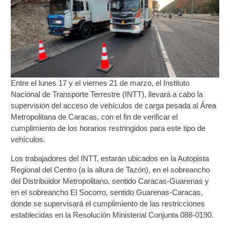
Certificación Provisional de Prestación del Servicio de
Transporte Público de Personas Modalidad Periférico
(RUTAS SUBURBANA O INTERURBANAS) – Servicio
Frecuente
Consultas Privadas
Entre el lunes 17 y el viernes 21 de marzo, el Instituto
Educación Vial
Nacional de Transporte Terrestre (INTT), llevará a cabo la
supervisión del acceso de vehículos de carga pesada al Área
Escuelas del Transporte e Instructores de Manejo
Metropolitana de Caracas, con el fin de verificar el
cumplimiento de los horarios restringidos para este tipo de
vehículos.
Estacionamientos registrados ante el INTT
Los trabajadores del INTT, estarán ubicados en la Autopista
Estructura Organizativa del INTT
Regional del Centro (a la altura de Tazón), en el sobreancho
del Distribuidor Metropolitano, sentido Caracas-Guarenas y
Homologación
en el sobreancho El Socorro, sentido Guarenas-Caracas,
donde se supervisará el cumplimiento de las restricciones
Autorización de Circulación Para Unidades Que
establecidas en la Resolución Ministerial Conjunta 088-0190.
Transportan Mercancía De Alto Riesgo.