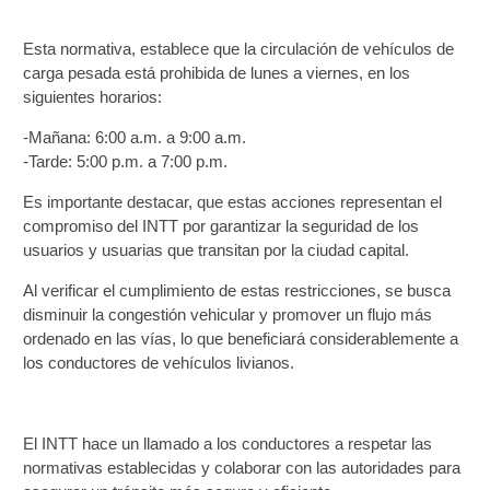
Constancia De Cumplimiento Sobre Homologación
Esta normativa, establece que la circulación de vehículos de
Para Vehículos Importados.
carga pesada está prohibida de lunes a viernes, en los
siguientes horarios:
Constancia de cumplimiento sobre la composición
-Mañana: 6:00 a.m. a 9:00 a.m.
y ubicación Número de Identificación vehicular (NIV).
-Tarde: 5:00 p.m. a 7:00 p.m.
Homologación de Prototipo Vehicular.
Es importante destacar, que estas acciones representan el
compromiso del INTT por garantizar la seguridad de los
usuarios y usuarias que transitan por la ciudad capital.
Homologación Vehícular Por Reformas de
Importancia o Cambio de Características (Aplica para
Al verificar el cumplimiento de estas restricciones, se busca
Vehículos de Carga, Transporte de Personas y Gruas).
disminuir la congestión vehicular y promover un flujo más
ordenado en las vías, lo que beneficiará considerablemente a
Registro de Empresas Fabricantes, Ensambladoras,
los conductores de vehículos livianos.
Carroceras, Importadoras, Distribuidoras y Talleres
Especializados en Reformas de Vehículos (REFECIV).
El INTT hace un llamado a los conductores a respetar las
Junta Directiva
normativas establecidas y colaborar con las autoridades para