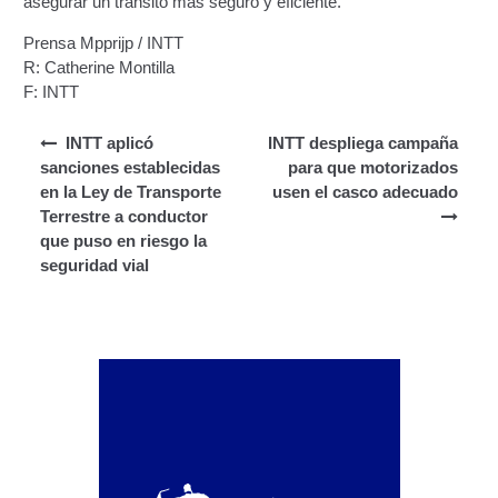
asegurar un tránsito más seguro y eficiente.
Junta Directiva Old
Prensa Mpprijp / INTT
R: Catherine Montilla
Licencia para Conducir
F: INTT
Certificación de Datos de Licencia para Conducir.
Navegación de entradas
INTT aplicó
INTT despliega campaña
sanciones establecidas
para que motorizados
Certificación de Datos para Efectos Consulares con
en la Ley de Transporte
usen el casco adecuado
Apostilla Electrónica
Terrestre a conductor
que puso en riesgo la
Registro Original de Licencia para Conducir Cuarto
seguridad vial
Grado (4°).
Registro Original de Licencia para Conducir Quinto
Grado (5°).
Registro Original de Licencia para Conducir
Segundo Grado (2°) – (Mayores de 18 años).
Registro Original de Licencia para Conducir