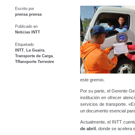
Oficinas a Nivel Nacional
Otorgamiento de autorización p
Escrito por
Navegación de entradas
prensa prensa
Otorgamiento de la Certificación de Prestación de S
Publicado en
Noticias INTT
Pago Electrónico de Trámites en Línea
Paso a Paso
Plani
Etiquetado
INTT
,
La Guaira
,
Registro Original de Licencia para Conducir Cuarto Grado
Transporte de Carga
,
TRansporte Terrestre
Registro Original de Licencia para Conducir Segundo Gra
este gremio.
Registro Original de Licencia para Conducir Tercer Grado
Por su parte, el Gerente Ge
Registro Original Particulares, Carga, Motocicletas, Tax
institución en ofrecer aten
servicios de transporte. «E
Tarifa por Concepto de Guarda y Custodia de Vehículos 
un documento esencial para l
Actualmente, el INTT cuent
Traspasos y otros modos de Transferir la Propiedad del 
de abril
, donde se acelera 