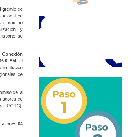
l gremio de
Nacional de
 su próximo
URBANAS-INTERURBANAS) – Frecuentes
lización y
ansporte se
ercer Grado (3°).
 (5°).
 Conexión
96.9 FM
, el
ara Conducir Segundo Grado (2°) – (Mayores de 18 años).
 institución
gionales de
omiso de la
Servicios Conexos
estadores de
rga (ROTC),
ga
Transporte Internacional
Transporte Público
e viernes
04
epositados en Estacionamiento de Guarda y Custodia