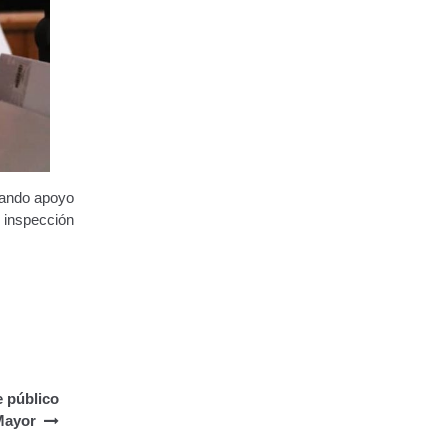
ndando apoyo
a inspección
e público
Mayor