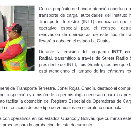
ara publicidad en vehículos.
Con el propósito de brindar atención oportuna a
transporte de carga, autoridades del Instituto 
Transporte Terrestre (INTT) anunciaron que
ervicio (CPS) de Transporte Público de Personas (RUTAS SUB 
operativo especial para el registro, actua
renovación de operadoras de este tipo de tr
lla Única de Trámite
Registro Original de Licencia de Conducir T
llevará a cabo en el estado La Guaira.
 (4°).
Registro Original de Licencia para Conducir Quinto Grado
Durante la emisión del programa
INTT en
Radial
, transmitido a través de
Street Radio 
do (2°) – (Mayores de 16 años).
Registro Original de Licencia p
presidente del INTT, Luis Granko, sostuvo que la
está atendiendo el llamado de las cámaras re
 (3°) – (Mayores de 16 y menores de 18 años).
neral de Transporte Terrestre, Jonel Rojas Chacín, destacó el compr
i, Transporte Público y Privado de Personas – Servicio Frecuente
ción, inspección y emisión de la permisología necesaria para los pr
sto facilita la obtención del Registro Especial de Operadoras de Ca
en Estacionamiento
Trabajos en la Vía Pública
Transporte de Car
a circulación de este tipo de vehículos en el territorio nacional».
a con operativos en los estados Guárico y Bolívar, que culminan est
Vehículo – Servicio Frecuente
Vehículo
Vehículos Recuperados D
el proceso para la aprobación de este documento.