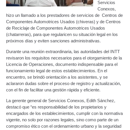
Servicios
Certificación Provisional de Prestación del Servicio de
Conexos,
Transporte Público de Personas Modalidad Periférico
hizo un llamado a los prestadores de servicios de
Centros de
(RUTAS SUBURBANA O INTERURBANAS) – Servicio
Componentes Automotrices Usados (chiveras) y de Centros
Frecuente
de Reciclaje de Componentes Automotrices Usados
(chatarreras), para que regularicen su situación legal en los
Consultas Privadas
próximos días y eviten sanciones administrativas.
Educación Vial
Durante una reunión extraordinaria, las autoridades del INTT
revisaron los requisitos necesarios para el otorgamiento de la
Licencia de Operaciones, documento indispensable para el
Escuelas del Transporte e Instructores de Manejo
funcionamiento legal de estos establecimientos. En el
encuentro, se brindó orientación a los asistentes, y se
Estacionamientos registrados ante el INTT
aclararon dudas sobre el proceso de registro y actualización,
con el fin de facilitar una gestión rápida y eficiente.
Estructura Organizativa del INTT
La gerente general de Servicios Conexos, Edith Sánchez,
destacó que “es responsabilidad de los propietarios y
Homologación
encargados de los establecimientos, cumplir con la normativa
vigente, no solo por razones legales, sino como parte de un
Autorización de Circulación Para Unidades Que
compromiso ético con el ordenamiento urbano y la seguridad
Transportan Mercancía De Alto Riesgo.