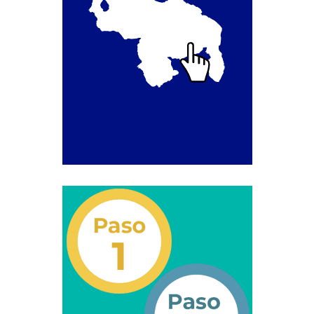
Campaña de educación vial y ciudadana
Recaudos y requisitos para cambio de motivo de un
medio publicitario fijo.
Recaudos y requisitos para Estudio de Proyecto
para instalación de medio publicitario (valla
publicitaria).
Recaudos y requisitos para instalación o
renovación de autorización de medio publicitario fijo.
Recaudos y requisitos para instalación o
renovación de medio publicitario fijo.
Noticias
Oficinas a Nivel Nacional