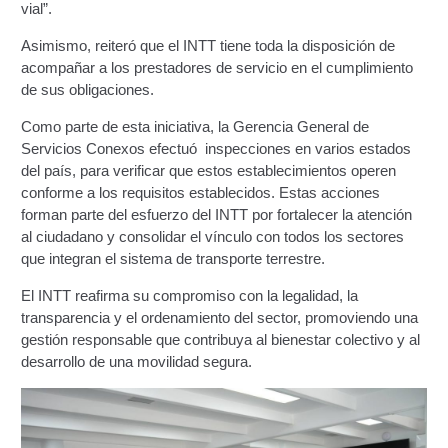
vial”.
Constancia De Cumplimiento Sobre Homologación
Asimismo, reiteró que el INTT tiene toda la disposición de
Para Vehículos Importados.
acompañar a los prestadores de servicio en el cumplimiento
de sus obligaciones.
Constancia de cumplimiento sobre la composición
Como parte de esta iniciativa, la Gerencia General de
y ubicación Número de Identificación vehicular (NIV).
Servicios Conexos efectuó
inspecciones en varios estados
del país, para verificar que estos establecimientos operen
Homologación de Prototipo Vehicular.
conforme a los requisitos establecidos. Estas acciones
forman parte del esfuerzo del INTT por fortalecer la atención
Homologación Vehícular Por Reformas de
al ciudadano y consolidar el vínculo con todos los sectores
Importancia o Cambio de Características (Aplica para
que integran el sistema de transporte terrestre.
Vehículos de Carga, Transporte de Personas y Gruas).
El INTT reafirma su compromiso con la legalidad, la
transparencia y el ordenamiento del sector, promoviendo una
Registro de Empresas Fabricantes, Ensambladoras,
gestión responsable que contribuya al bienestar colectivo y al
Carroceras, Importadoras, Distribuidoras y Talleres
desarrollo de una movilidad segura.
Especializados en Reformas de Vehículos (REFECIV).
Junta Directiva