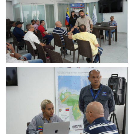
Junta Directiva Old
Licencia para Conducir
Certificación de Datos de Licencia para Conducir.
Certificación de Datos para Efectos Consulares con
Apostilla Electrónica
Registro Original de Licencia para Conducir Cuarto
Grado (4°).
Registro Original de Licencia para Conducir Quinto
Grado (5°).
Registro Original de Licencia para Conducir
Segundo Grado (2°) – (Mayores de 18 años).
Registro Original de Licencia para Conducir