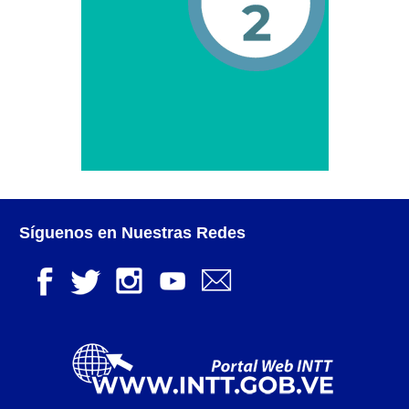
Otorgamiento de autorización para
publicidad en vehículos.
Otorgamiento de la Certificación de Prestación de
Servicio (CPS) de Transporte Público de Personas
(RUTAS SUB URBANAS-INTERURBANAS) – Frecuentes
Pago Electrónico de Trámites en Línea
Paso a Paso
Síguenos en Nuestras Redes
Planilla Única de Trámite
Registro Original de Licencia de Conducir Tercer
Grado (3°).
Registro Original de Licencia para Conducir Cuarto
Grado (4°).