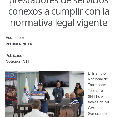
Certificación de Datos para Efectos Consulares con
conexos a cumplir con la
Apostilla Electrónica
normativa legal vigente
Emisión de Nuevo Certificado de Registro de
Vehículo (Duplicado) Automatizado
Escrito por
Renovación de Licencia para Conducir (Servicio
prensa prensa
Automatizado)
Publicado en
Autorización para la circulación de Vehículo Sobre
Noticias INTT
Vehículo – Servicio Frecuente
El Instituto
Biblioteca
Nacional de
Transporte
Búsqueda Predictiva Woocommerce
Terrestre
(INTT), a
través de su
Certificación de Datos para Efectos Consulares con
Gerencia
Apostilla Electrónica – Servicio Frecuente
General de