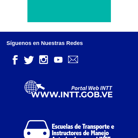
Proceso de Formación y Capacitación para la
Homologación de Policías de Circulación
Nacionales, Estadales y Municipales (Cultura del
Transporte)
Servicios Conexos – Escuela del Transporte
Síguenos en Nuestras Redes
Autorización de Instructores de Manejo
Inspección Técnica Administrativa para
Otorgamiento de Licencia de Operaciones de
Servicios Conexos (Escuela del Transporte)
Otorgamiento de la Licencia de Operación del
Servicios Conexos de Escuela del Transporte.
Registro de Servicios Conexos
Renovación y Modificación Escuela del