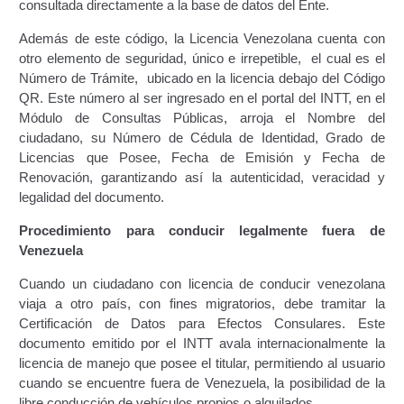
consultada directamente a la base de datos del Ente.
Junta Directiva Old
Además de este código, la Licencia Venezolana cuenta con
Licencia para Conducir
otro elemento de seguridad, único e irrepetible, el cual es el
Número de Trámite, ubicado en la licencia debajo del Código
QR. Este número al ser ingresado en el portal del INTT, en el
Certificación de Datos de Licencia para Conducir.
Módulo de Consultas Públicas, arroja el Nombre del
ciudadano, su Número de Cédula de Identidad, Grado de
Certificación de Datos para Efectos Consulares con
Licencias que Posee, Fecha de Emisión y Fecha de
Apostilla Electrónica
Renovación, garantizando así la autenticidad, veracidad y
legalidad del documento.
Registro Original de Licencia para Conducir Cuarto
Grado (4°).
Procedimiento para conducir legalmente fuera de
Venezuela
Registro Original de Licencia para Conducir Quinto
Cuando un ciudadano con licencia de conducir venezolana
Grado (5°).
viaja a otro país, con fines migratorios, debe tramitar la
Certificación de Datos para Efectos Consulares. Este
Registro Original de Licencia para Conducir
documento emitido por el INTT avala internacionalmente la
Segundo Grado (2°) – (Mayores de 18 años).
licencia de manejo que posee el titular, permitiendo al usuario
cuando se encuentre fuera de Venezuela, la posibilidad de la
Registro Original de Licencia para Conducir
libre conducción de vehículos propios o alquilados.