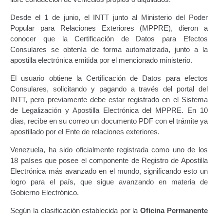
Segundo Grado (2°) – (Mayores de 16 años).
Desde el 1 de junio, el INTT junto al Ministerio del Poder
Popular para Relaciones Exteriores (MPPRE), dieron a
Registro Original de Licencia para Conducir Tercer
conocer que la Certificación de Datos para Efectos
Grado (3°) – (Mayores de 16 y menores de 18 años).
Consulares se obtenía de forma automatizada, junto a la
apostilla electrónica emitida por el mencionado ministerio.
Registro Original de Licencia para Conducir Tercer
Grado (3°).
El usuario obtiene la Certificación de Datos para efectos
Consulares, solicitando y pagando a través del portal del
Renovación de Licencia para Conducir (Servicio
INTT, pero previamente debe estar registrado en el Sistema
Automatizado).
de Legalización y Apostilla Electrónica del MPPRE. En 10
días, recibe en su correo un documento PDF con el trámite ya
apostillado por el Ente de relaciones exteriores.
Licencia para Conducir – Servicio Frecuente
Venezuela, ha sido oficialmente registrada como uno de los
Llamado a Concurso Abierto
18 países que posee el componente de Registro de Apostilla
Electrónica más avanzado en el mundo, significando esto un
Marco Jurídico
logro para el país, que sigue avanzando en materia de
Gobierno Electrónico.
Medios Publicitarios
Según la clasificación establecida por la
Oficina Permanente