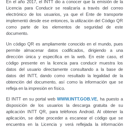
En el año 2017, el INTT dio a conocer que la emisión de la
Licencia para Conducir se realizaría a través del correo
Constancia De Cumplimiento Sobre Homologación
electrónico de los usuarios, ya que el Ente de transporte
Para Vehículos Importados.
implementó desde ese entonces, la utilización del Código QR
como parte de los elementos de seguridad de este
Constancia de cumplimiento sobre la composición
documento.
y ubicación Número de Identificación vehicular (NIV).
Un código QR es ampliamente conocido en el mundo, pues
permite almacenar datos codificados, dirigiendo a una
Homologación de Prototipo Vehicular.
dirección única y especifica en la web. En este caso, el
código presente en la licencia para conducir muestra los
Homologación Vehícular Por Reformas de
datos del usuario directamente consultando a la base de
Importancia o Cambio de Características (Aplica para
datos del INTT, dando como resultado la legalidad de la
Vehículos de Carga, Transporte de Personas y Gruas).
obtención del documento, así como la información que se
refleja en la impresión en físico.
Registro de Empresas Fabricantes, Ensambladoras,
El INTT en su portal web
Carroceras, Importadoras, Distribuidoras y Talleres
WWW.INTT.GOB.VE
, ha puesto a
disposición de los usuarios la descarga gratuita de su
Especializados en Reformas de Vehículos (REFECIV).
aplicación INTT QR, para teléfonos Android. Al obtener la
aplicación, se debe proceder a escanear el código que se
Junta Directiva
encuentra en la Licencia y verá reflejada la información