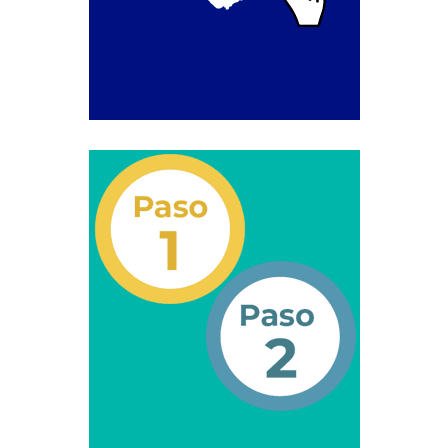
Servicio Conexo de Terminales Terrestres de
Pasajeros por Pérdida, Deterioro, Robo o Hurto.
Experticia de Verificación Legal de Vehículos.
Inspección Técnica Administrativa para
Otorgamiento de Licencia de Operaciones de Servicios
Conexos (Terminales Terrestres de Pasajeros)
Otorgamiento de Licencia de Operación para
Talleres Mecánicos a efectos de la Revisión Técnica de
Vehículos.
Servicios Conexos – Cultura del Transporte
Capacitación en Manejo Defensivo para
Empresas Privadas y Particulares (Cultura del
Transporte)