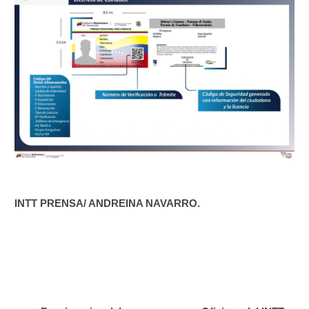
Otorgamiento de autorización para
publicidad en vehículos.
Otorgamiento de la Certificación de Prestación de
Servicio (CPS) de Transporte Público de Personas
(RUTAS SUB URBANAS-INTERURBANAS) – Frecuentes
Pago Electrónico de Trámites en Línea
Paso a Paso
Planilla Única de Trámite
INTT PRENSA/ ANDREINA NAVARRO.
Registro Original de Licencia de Conducir Tercer
Grado (3°).
Registro Original de Licencia para Conducir Cuarto
Grado (4°).
Navegación de entradas