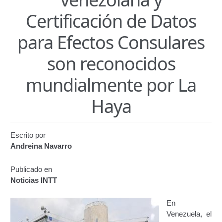
Certificación de Datos para Efectos Consulares con
Certificación de Datos
Apostilla Electrónica
para Efectos Consulares
Emisión de Nuevo Certificado de Registro de
Vehículo (Duplicado) Automatizado
son reconocidos
Renovación de Licencia para Conducir (Servicio
mundialmente por La
Automatizado)
Haya
Autorización para la circulación de Vehículo Sobre
Vehículo – Servicio Frecuente
Escrito por
Andreina Navarro
Biblioteca
Publicado en
Búsqueda Predictiva Woocommerce
Noticias INTT
Certificación de Datos para Efectos Consulares con
En
Apostilla Electrónica – Servicio Frecuente
Venezuela, el