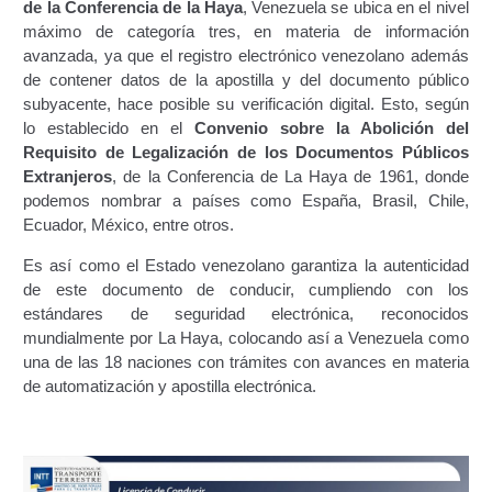
de la Conferencia de la Haya
, Venezuela se ubica en el nivel
Campaña de educación vial y ciudadana
máximo de categoría tres, en materia de información
avanzada, ya que el registro electrónico venezolano además
Recaudos y requisitos para cambio de motivo de un
de contener datos de la apostilla y del documento público
medio publicitario fijo.
subyacente, hace posible su verificación digital. Esto, según
lo establecido en el
Convenio sobre la Abolición del
Recaudos y requisitos para Estudio de Proyecto
Requisito de Legalización de los Documentos Públicos
para instalación de medio publicitario (valla
Extranjeros
, de la Conferencia de La Haya de 1961, donde
publicitaria).
podemos nombrar a países como España, Brasil, Chile,
Ecuador, México, entre otros.
Recaudos y requisitos para instalación o
Es así como el Estado venezolano garantiza la autenticidad
renovación de autorización de medio publicitario fijo.
de este documento de conducir, cumpliendo con los
estándares de seguridad electrónica, reconocidos
Recaudos y requisitos para instalación o
mundialmente por La Haya, colocando así a Venezuela como
renovación de medio publicitario fijo.
una de las 18 naciones con trámites con avances en materia
de automatización y apostilla electrónica.
Noticias
Oficinas a Nivel Nacional