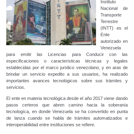
Instituto
Certificación Provisional de Prestación del Servicio de
Nacional de
Transporte Público de Personas Modalidad Periférico
Transporte
(RUTAS SUBURBANA O INTERURBANAS) – Servicio
Terrestre
Frecuente
(INTT) es el
Ente
Consultas Privadas
autorizado en
Venezuela
Educación Vial
para emitir las Licencias para Conducir con las
especificaciones o características técnicas y legales
Escuelas del Transporte e Instructores de Manejo
establecidas por el marco jurídico venezolano, y en aras de
brindar un servicio expedito a sus usuarios, ha realizado
importantes avances tecnológicos sobre sus trámites y
Estacionamientos registrados ante el INTT
servicios.
Estructura Organizativa del INTT
El ente en materia tecnológica desde el año 2017 viene dando
pasos certeros que abren camino hacia la soberanía
Homologación
tecnologíca, en donde Venezuela se ha convertido en punta
de lanza cuando se habla de trámites automatizados e
interoperabilidad entre instituciones se refiere.
Autorización de Circulación Para Unidades Que
Transportan Mercancía De Alto Riesgo.