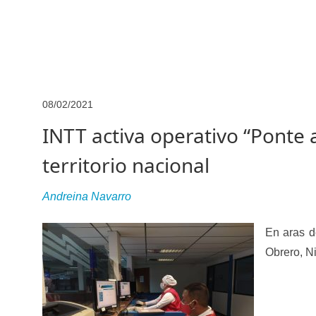
Junta Directiva
Junta Directiva Old
Licencia para Conduc
Oficinas a Nivel Nacional
Otorgamiento de autorización p
Otorgamiento de la Certificación de Prestación de S
08/02/2021
Pago Electrónico de Trámites en Línea
Paso a Paso
Plani
INTT activa operativo “Ponte a
Registro Original de Licencia para Conducir Cuarto Grado
territorio nacional
Registro Original de Licencia para Conducir Segundo Gra
Andreina Navarro
Registro Original de Licencia para Conducir Tercer Grado
E
n aras d
Registro Original Particulares, Carga, Motocicletas, Tax
Obrero, N
Tarifa por Concepto de Guarda y Custodia de Vehículos 