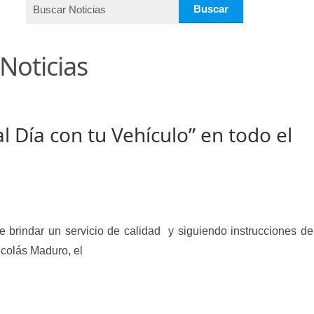
ir
Licencia para Conducir – Servicio Frecuente
Llamado a Concu
ara publicidad en vehículos.
Noticias
ervicio (CPS) de Transporte Público de Personas (RUTAS SUB 
lla Única de Trámite
Registro Original de Licencia de Conducir T
l Día con tu Vehículo” en todo el
 (4°).
Registro Original de Licencia para Conducir Quinto Grado
do (2°) – (Mayores de 16 años).
Registro Original de Licencia p
 (3°) – (Mayores de 16 y menores de 18 años).
e brindar un servicio de calidad y siguiendo instrucciones de
i, Transporte Público y Privado de Personas – Servicio Frecuente
icolás Maduro, el
en Estacionamiento
Trabajos en la Vía Pública
Transporte de Car