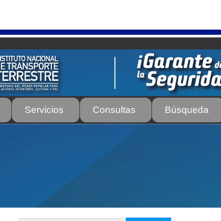
Servicios
Consultas
Búsqueda
os
Autorización para la circulación de Vehículo Sobre Vehículo –
tos para Efectos Consulares con Apostilla Electrónica – Servicio
de Transporte Público de Personas Modalidad Periférico (RUT
rte e Instructores de Manejo
Estacionamientos registrados ante 