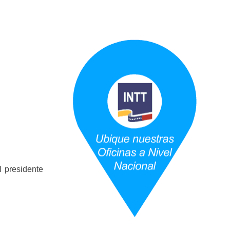
rso Abierto
Marco Jurídico
Medios Publicitarios
Noticias
URBANAS-INTERURBANAS) – Frecuentes
ercer Grado (3°).
 (5°).
ara Conducir Segundo Grado (2°) – (Mayores de 18 años).
l presidente
Servicios Conexos
ga
Transporte Internacional
Transporte Público