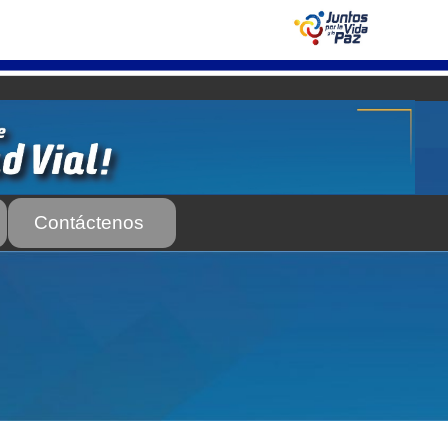
Contáctenos
 Servicio Frecuente
Biblioteca
 Frecuente
AS SUBURBANA O INTERURBANAS) – Servicio Frecuente
el INTT
Estructura Organizativa del INTT
Homologación