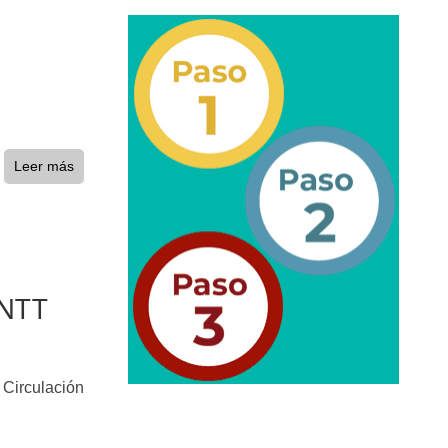
epositados en Estacionamiento de Guarda y Custodia
Leer más
INTT
 Circulación