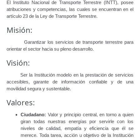
El Instituto Nacional de Transporte Terrestre (INTT), posee
Certificación Provisional de Prestación del Servicio de
atribuciones y competencias, las cuales se encuentran en el
Transporte Público de Personas Modalidad Periférico
artículo 23 de la Ley de Transporte Terrestre.
(RUTAS SUBURBANA O INTERURBANAS) – Servicio
Misión:
Frecuente
Garantizar los servicios de transporte terrestre para
Consultas Privadas
orientar el sector hacia su pleno desarrollo.
Educación Vial
Visión:
Escuelas del Transporte e Instructores de Manejo
Ser la Institución modelo en la prestación de servicios
accesibles, garante de información confiable y de una
movilidad segura y sustentable.
Estacionamientos registrados ante el INTT
Valores:
Estructura Organizativa del INTT
Ciudadano:
Valor y principio central, en torno a quien
Homologación
giran todas nuestras energías por servirle con los
niveles de calidad, empatía y eficiencia que él se
Autorización de Circulación Para Unidades Que
merece. Toda tarea, acción u objetivo de la Institución