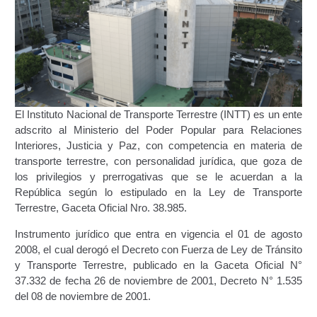
Certificación de Datos para Efectos Consulares con
Apostilla Electrónica
Emisión de Nuevo Certificado de Registro de
Vehículo (Duplicado) Automatizado
El Instituto Nacional de Transporte Terrestre (INTT) es un ente
Renovación de Licencia para Conducir (Servicio
adscrito al Ministerio del Poder Popular para Relaciones
Automatizado)
Interiores, Justicia y Paz, con competencia en materia de
transporte terrestre, con personalidad jurídica, que goza de
Autorización para la circulación de Vehículo Sobre
los privilegios y prerrogativas que se le acuerdan a la
Vehículo – Servicio Frecuente
República según lo estipulado en la Ley de Transporte
Terrestre, Gaceta Oficial Nro. 38.985.
Biblioteca
Instrumento jurídico que entra en vigencia el
01 de agosto
2008, el cual derogó el Decreto con Fuerza de Ley de Tránsito
Búsqueda Predictiva Woocommerce
y Transporte Terrestre, publicado en la Gaceta Oficial N°
37.332 de fecha
26 de noviembre
de 2001, Decreto N° 1.535
Certificación de Datos para Efectos Consulares con
del
08 de noviembre
de 2001.
Apostilla Electrónica – Servicio Frecuente