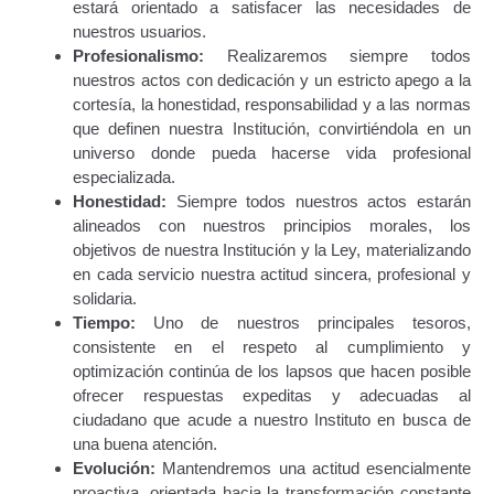
Transportan Mercancía De Alto Riesgo.
estará orientado a satisfacer las necesidades de
nuestros usuarios.
Profesionalismo:
Realizaremos siempre todos
Constancia De Cumplimiento Sobre Homologación
nuestros actos con dedicación y un estricto apego a la
Para Vehículos Importados.
cortesía, la honestidad, responsabilidad y a las normas
que definen nuestra Institución, convirtiéndola en un
Constancia de cumplimiento sobre la composición
universo donde pueda hacerse vida profesional
y ubicación Número de Identificación vehicular (NIV).
especializada.
Honestidad:
Siempre todos nuestros actos estarán
Homologación de Prototipo Vehicular.
alineados con nuestros principios morales, los
objetivos de nuestra Institución y la Ley, materializando
Homologación Vehícular Por Reformas de
en cada servicio nuestra actitud sincera, profesional y
Importancia o Cambio de Características (Aplica para
solidaria.
Vehículos de Carga, Transporte de Personas y Gruas).
Tiempo:
Uno de nuestros principales tesoros,
consistente en el respeto al cumplimiento y
Registro de Empresas Fabricantes, Ensambladoras,
optimización continúa de los lapsos que hacen posible
Carroceras, Importadoras, Distribuidoras y Talleres
ofrecer respuestas expeditas y adecuadas al
Especializados en Reformas de Vehículos (REFECIV).
ciudadano que acude a nuestro Instituto en busca de
una buena atención.
Evolución:
Mantendremos una actitud esencialmente
Junta Directiva
proactiva, orientada hacia la transformación constante