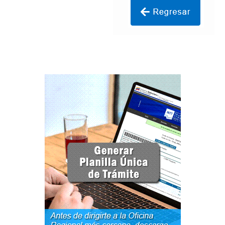
Certificación Provisional de Prestación del Servicio de
Transporte Público de Personas Modalidad Periférico
(RUTAS SUBURBANA O INTERURBANAS) – Servicio
Frecuente
Consultas Privadas
Educación Vial
Escuelas del Transporte e Instructores de Manejo
Estacionamientos registrados ante el INTT
Estructura Organizativa del INTT
Homologación
Autorización de Circulación Para Unidades Que