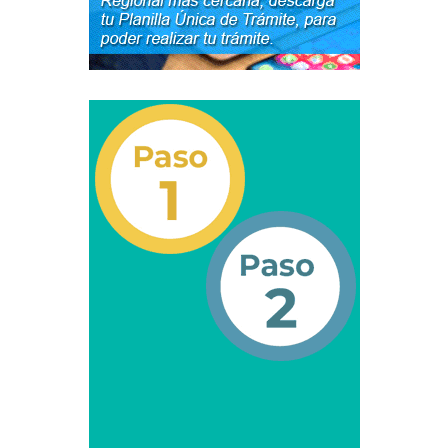
Transportan Mercancía De Alto Riesgo.
Constancia De Cumplimiento Sobre Homologación
Para Vehículos Importados.
Constancia de cumplimiento sobre la composición
y ubicación Número de Identificación vehicular (NIV).
Homologación de Prototipo Vehicular.
Homologación Vehícular Por Reformas de
Importancia o Cambio de Características (Aplica para
Vehículos de Carga, Transporte de Personas y Gruas).
Registro de Empresas Fabricantes, Ensambladoras,
Carroceras, Importadoras, Distribuidoras y Talleres
Especializados en Reformas de Vehículos (REFECIV).
Junta Directiva