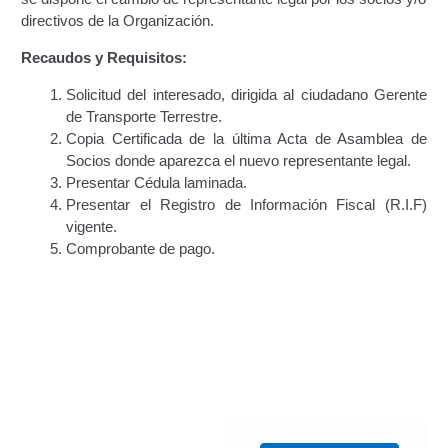
directivos de la Organización.
Certificación de Datos para Efectos Consulares con
Apostilla Electrónica
Recaudos y Requisitos:
Solicitud del interesado, dirigida al ciudadano Gerente
Emisión de Nuevo Certificado de Registro de
de Transporte Terrestre.
Vehículo (Duplicado) Automatizado
Copia Certificada de la última Acta de Asamblea de
Socios donde aparezca el nuevo representante legal.
Renovación de Licencia para Conducir (Servicio
Presentar Cédula laminada.
Automatizado)
Presentar el Registro de Información Fiscal (R.I.F)
vigente.
Autorización para la circulación de Vehículo Sobre
Comprobante de pago.
Vehículo – Servicio Frecuente
Biblioteca
Búsqueda Predictiva Woocommerce
Certificación de Datos para Efectos Consulares con
Apostilla Electrónica – Servicio Frecuente