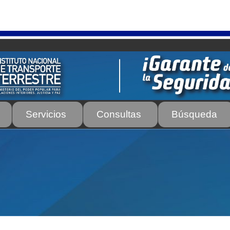
Servicios
Consultas
Búsqueda
os
Autorización para la circulación de Vehículo Sobre Vehículo –
tos para Efectos Consulares con Apostilla Electrónica – Servicio
de Transporte Público de Personas Modalidad Periférico (RUT
rte e Instructores de Manejo
Estacionamientos registrados ante 