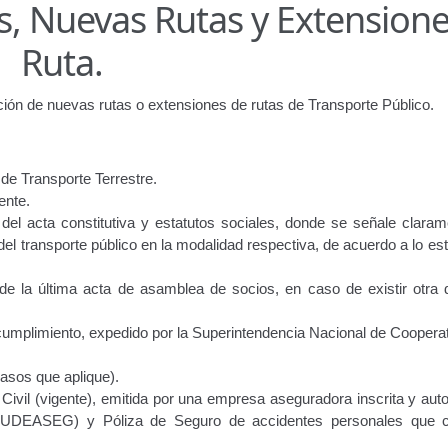
s, Nuevas Rutas y Extension
ir
Licencia para Conducir – Servicio Frecuente
Llamado a Concu
Ruta.
ara publicidad en vehículos.
ción de nuevas rutas o extensiones de rutas de Transporte Público.
ervicio (CPS) de Transporte Público de Personas (RUTAS SUB 
lla Única de Trámite
Registro Original de Licencia de Conducir T
 de Transporte Terrestre.
ente.
 (4°).
Registro Original de Licencia para Conducir Quinto Grado
 del acta constitutiva y estatutos sociales, donde se señale claram
 del transporte público en la modalidad respectiva, de acuerdo a lo es
do (2°) – (Mayores de 16 años).
Registro Original de Licencia p
de la última acta de asamblea de socios, en caso de existir otra d
 (3°) – (Mayores de 16 y menores de 18 años).
 cumplimiento, expedido por la Superintendencia Nacional de Cooperat
i, Transporte Público y Privado de Personas – Servicio Frecuente
asos que aplique).
Civil (vigente), emitida por una empresa aseguradora inscrita y aut
en Estacionamiento
Trabajos en la Vía Pública
Transporte de Car
 (SUDEASEG) y Póliza de Seguro de accidentes personales que c