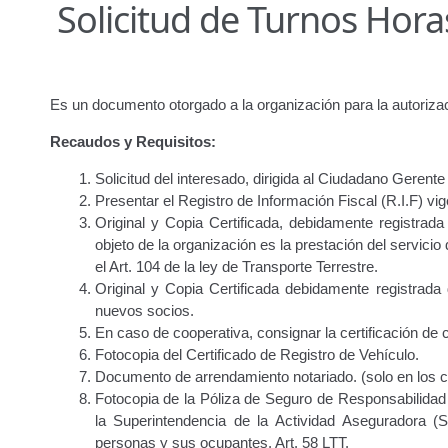
Solicitud de Turnos Hora
Junta Directiva
Junta Directiva Old
Licencia para Conduc
Oficinas a Nivel Nacional
Otorgamiento de autorización p
Es un documento otorgado a la organización para la autoriza
Otorgamiento de la Certificación de Prestación de S
Recaudos y Requisitos:
Pago Electrónico de Trámites en Línea
Paso a Paso
Plani
Solicitud del interesado, dirigida al Ciudadano Gerente
Presentar el Registro de Información Fiscal (R.I.F) vig
Registro Original de Licencia para Conducir Cuarto Grado
Original y Copia Certificada, debidamente registrada
objeto de la organización es la prestación del servicio
Registro Original de Licencia para Conducir Segundo Gra
el Art. 104 de la ley de Transporte Terrestre.
Original y Copia Certificada debidamente registrada 
Registro Original de Licencia para Conducir Tercer Grado
nuevos socios.
En caso de cooperativa, consignar la certificación de
Fotocopia del Certificado de Registro de Vehículo.
Registro Original Particulares, Carga, Motocicletas, Tax
Documento de arrendamiento notariado. (solo en los c
Fotocopia de la Póliza de Seguro de Responsabilidad 
Tarifa por Concepto de Guarda y Custodia de Vehículos 
la Superintendencia de la Actividad Aseguradora
personas y sus ocupantes. Art. 58 LTT.