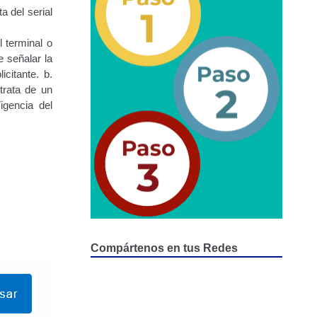
epositados en Estacionamiento de Guarda y Custodia
a del serial
l terminal o
e señalar la
citante. b.
trata de un
igencia del
Compártenos en tus Redes