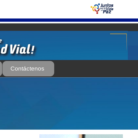
Contáctenos
 Servicio Frecuente
Biblioteca
 Frecuente
AS SUBURBANA O INTERURBANAS) – Servicio Frecuente
el INTT
Estructura Organizativa del INTT
Homologación