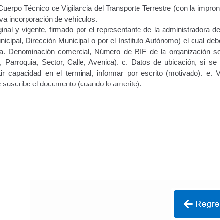
Vehículo – Servicio Frecuente
Vehículo
Vehículos Recuperados D
uerpo Técnico de Vigilancia del Transporte Terrestre (con la impront
va incorporación de vehículos.
inal y vigente, firmado por el representante de la administradora de
cipal, Dirección Municipal o por el Instituto Autónomo) el cual deb
 a. Denominación comercial, Número de RIF de la organización soli
 Parroquia, Sector, Calle, Avenida). c. Datos de ubicación, si se 
r capacidad en el terminal, informar por escrito (motivado). e. V
e suscribe el documento (cuando lo amerite).