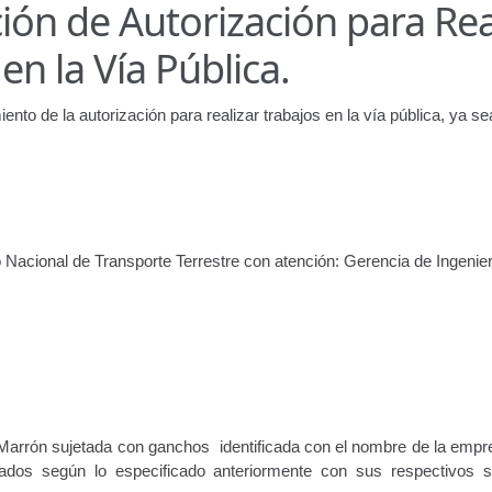
ón de Autorización para Rea
ir
Licencia para Conducir – Servicio Frecuente
Llamado a Concu
en la Vía Pública.
ara publicidad en vehículos.
iento de la autorización para realizar trabajos en la vía pública, ya se
ervicio (CPS) de Transporte Público de Personas (RUTAS SUB 
lla Única de Trámite
Registro Original de Licencia de Conducir T
 (4°).
Registro Original de Licencia para Conducir Quinto Grado
to Nacional de Transporte Terrestre con atención: Gerencia de Ingenier
do (2°) – (Mayores de 16 años).
Registro Original de Licencia p
 (3°) – (Mayores de 16 y menores de 18 años).
i, Transporte Público y Privado de Personas – Servicio Frecuente
en Estacionamiento
Trabajos en la Vía Pública
Transporte de Car
Marrón sujetada con ganchos identificada con el nombre de la empre
nados según lo especificado anteriormente con sus respectivos 