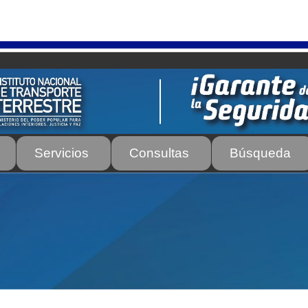
Servicios
Consultas
Búsqueda
os
Autorización para la circulación de Vehículo Sobre Vehículo –
tos para Efectos Consulares con Apostilla Electrónica – Servicio
de Transporte Público de Personas Modalidad Periférico (RUT
rte e Instructores de Manejo
Estacionamientos registrados ante 