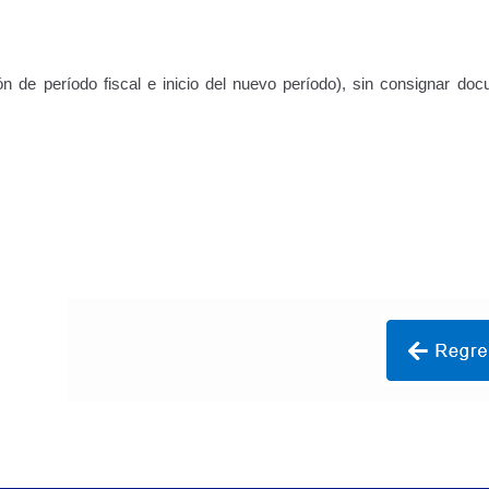
Vehículo – Servicio Frecuente
Vehículo
Vehículos Recuperados D
n de período fiscal e inicio del nuevo período), sin consignar do