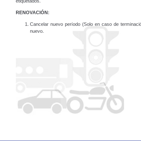
etiquetados.
Traspasos y otros modos de Transferir la Propiedad del 
RENOVACIÓN:
Cancelar nuevo período (Solo en caso de terminació
nuevo.