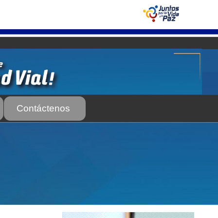
Contáctenos
 Servicio Frecuente
Biblioteca
 Frecuente
AS SUBURBANA O INTERURBANAS) – Servicio Frecuente
el INTT
Estructura Organizativa del INTT
Homologación