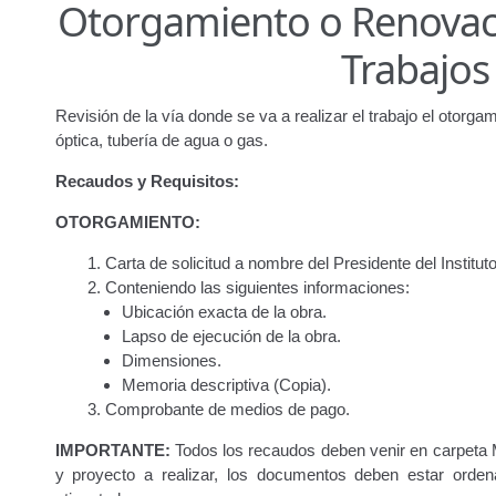
Otorgamiento o Renovaci
Junta Directiva
Junta Directiva Old
Licencia para Conduc
Trabajos 
Oficinas a Nivel Nacional
Otorgamiento de autorización p
Revisión de la vía donde se va a realizar el trabajo el otorgam
Otorgamiento de la Certificación de Prestación de S
óptica, tubería de agua o gas.
Recaudos y Requisitos:
Pago Electrónico de Trámites en Línea
Paso a Paso
Plani
OTORGAMIENTO:
Registro Original de Licencia para Conducir Cuarto Grado
Carta de solicitud a nombre del Presidente del Institu
Conteniendo las siguientes informaciones:
Registro Original de Licencia para Conducir Segundo Gra
Ubicación exacta de la obra.
Lapso de ejecución de la obra.
Registro Original de Licencia para Conducir Tercer Grado
Dimensiones.
Memoria descriptiva (Copia).
Registro Original Particulares, Carga, Motocicletas, Tax
Comprobante de medios de pago.
Tarifa por Concepto de Guarda y Custodia de Vehículos 
IMPORTANTE:
Todos los recaudos deben venir en carpeta 
y proyecto a realizar, los documentos deben estar orde