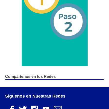
Junta Directiva Old
Licencia para Conducir
Certificación de Datos de Licencia para Conducir.
Certificación de Datos para Efectos Consulares con
Apostilla Electrónica
Registro Original de Licencia para Conducir Cuarto
Grado (4°).
Registro Original de Licencia para Conducir Quinto
Compártenos en tus Redes
Grado (5°).
Registro Original de Licencia para Conducir
Síguenos en Nuestras Redes
Segundo Grado (2°) – (Mayores de 18 años).