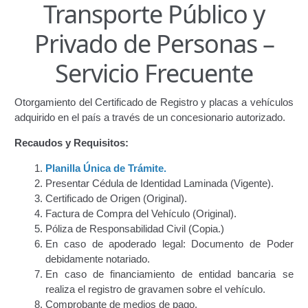
Transporte Público y
Certificación de Datos para Efectos Consulares con
Privado de Personas –
Apostilla Electrónica
Servicio Frecuente
Emisión de Nuevo Certificado de Registro de
Vehículo (Duplicado) Automatizado
Otorgamiento del Certificado de Registro y placas a vehículos
Renovación de Licencia para Conducir (Servicio
adquirido en el país a través de un concesionario autorizado.
Automatizado)
Recaudos y Requisitos:
Autorización para la circulación de Vehículo Sobre
Planilla Única de Trámite.
Vehículo – Servicio Frecuente
Presentar Cédula de Identidad Laminada (Vigente).
Certificado de Origen (Original).
Biblioteca
Factura de Compra del Vehículo (Original).
Póliza de Responsabilidad Civil (Copia.)
En caso de apoderado legal: Documento de Poder
Búsqueda Predictiva Woocommerce
debidamente notariado.
En caso de financiamiento de entidad bancaria se
Certificación de Datos para Efectos Consulares con
realiza el registro de gravamen sobre el vehículo.
Apostilla Electrónica – Servicio Frecuente
Comprobante de medios de pago.