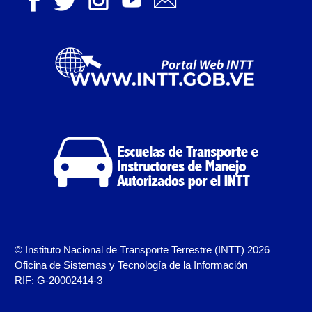
Registro Original de Licencia para Conducir
Segundo Grado (2°) – (Mayores de 16 años).
Registro Original de Licencia para Conducir Tercer
Grado (3°) – (Mayores de 16 y menores de 18 años).
Registro Original de Licencia para Conducir Tercer
Grado (3°).
Renovación de Licencia para Conducir (Servicio
Automatizado).
Licencia para Conducir – Servicio Frecuente
Llamado a Concurso Abierto
© Instituto Nacional de Transporte Terrestre (INTT) 2026
Oficina de Sistemas y Tecnología de la Información
Marco Jurídico
RIF: G-20002414-3
Medios Publicitarios