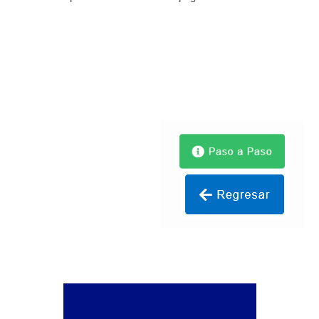
Certificación Provisional de Prestación del Servicio de
Transporte Público de Personas Modalidad Periférico
(RUTAS SUBURBANA O INTERURBANAS) – Servicio
Frecuente
Consultas Privadas
Educación Vial
Escuelas del Transporte e Instructores de Manejo
Estacionamientos registrados ante el INTT
Estructura Organizativa del INTT
Homologación
Autorización de Circulación Para Unidades Que