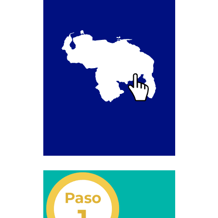
Transportan Mercancía De Alto Riesgo.
Constancia De Cumplimiento Sobre Homologación
Para Vehículos Importados.
Constancia de cumplimiento sobre la composición
y ubicación Número de Identificación vehicular (NIV).
Homologación de Prototipo Vehicular.
Homologación Vehícular Por Reformas de
Importancia o Cambio de Características (Aplica para
Vehículos de Carga, Transporte de Personas y Gruas).
Registro de Empresas Fabricantes, Ensambladoras,
Carroceras, Importadoras, Distribuidoras y Talleres
Especializados en Reformas de Vehículos (REFECIV).
Junta Directiva