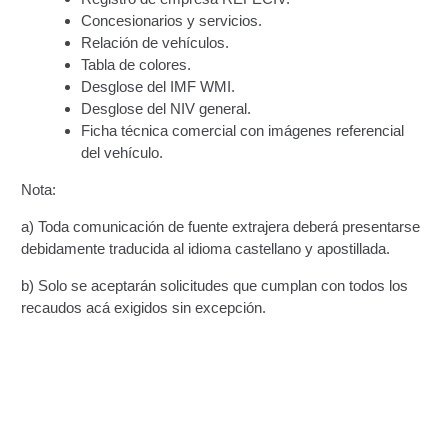
Registro Original de Licencia para Conducir
Concesionarios y servicios.
Segundo Grado (2°) – (Mayores de 16 años).
Relación de vehículos.
Tabla de colores.
Registro Original de Licencia para Conducir Tercer
Desglose del IMF WMI.
Grado (3°) – (Mayores de 16 y menores de 18 años).
Desglose del NIV general.
Ficha técnica comercial con imágenes referencial
Registro Original de Licencia para Conducir Tercer
del vehículo.
Grado (3°).
Nota:
Renovación de Licencia para Conducir (Servicio
a) Toda comunicación de fuente extrajera deberá presentarse
Automatizado).
debidamente traducida al idioma castellano y apostillada.
b) Solo se aceptarán solicitudes que cumplan con todos los
Licencia para Conducir – Servicio Frecuente
recaudos acá exigidos sin excepción.
Llamado a Concurso Abierto
Marco Jurídico
Medios Publicitarios