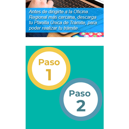
Otorgamiento de autorización para
publicidad en vehículos.
Otorgamiento de la Certificación de Prestación de
Servicio (CPS) de Transporte Público de Personas
(RUTAS SUB URBANAS-INTERURBANAS) – Frecuentes
Pago Electrónico de Trámites en Línea
Paso a Paso
Planilla Única de Trámite
Registro Original de Licencia de Conducir Tercer
Grado (3°).
Registro Original de Licencia para Conducir Cuarto
Grado (4°).