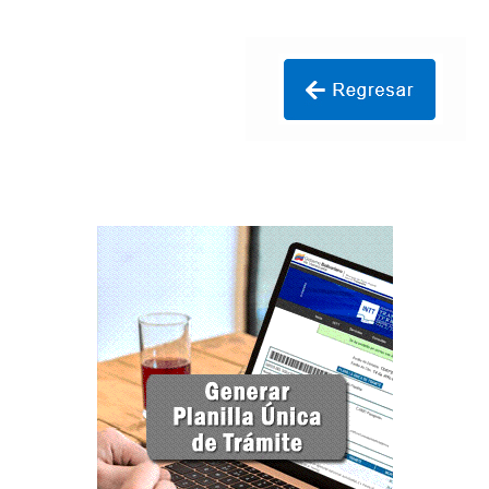
Campaña de educación vial y ciudadana
Recaudos y requisitos para cambio de motivo de un
medio publicitario fijo.
Recaudos y requisitos para Estudio de Proyecto
para instalación de medio publicitario (valla
publicitaria).
Recaudos y requisitos para instalación o
renovación de autorización de medio publicitario fijo.
Recaudos y requisitos para instalación o
renovación de medio publicitario fijo.
Noticias
Oficinas a Nivel Nacional