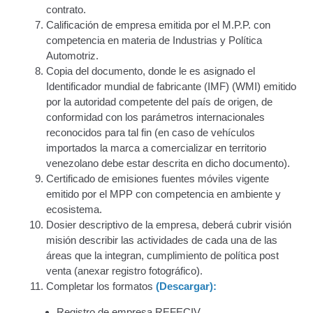
contrato.
Junta Directiva Old
Calificación de empresa emitida por el M.P.P. con
competencia en materia de Industrias y Política
Licencia para Conducir
Automotriz.
Copia del documento, donde le es asignado el
Identificador mundial de fabricante (IMF) (WMI) emitido
Certificación de Datos de Licencia para Conducir.
por la autoridad competente del país de origen, de
conformidad con los parámetros internacionales
Certificación de Datos para Efectos Consulares con
reconocidos para tal fin (en caso de vehículos
Apostilla Electrónica
importados la marca a comercializar en territorio
venezolano debe estar descrita en dicho documento).
Registro Original de Licencia para Conducir Cuarto
Certificado de emisiones fuentes móviles vigente
Grado (4°).
emitido por el MPP con competencia en ambiente y
ecosistema.
Registro Original de Licencia para Conducir Quinto
Dosier descriptivo de la empresa, deberá cubrir visión
Grado (5°).
misión describir las actividades de cada una de las
áreas que la integran, cumplimiento de política post
Registro Original de Licencia para Conducir
venta (anexar registro fotográfico).
Segundo Grado (2°) – (Mayores de 18 años).
Completar los formatos
(Descargar):
Registro de empresa REFECIV.