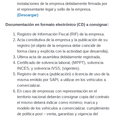
Transportan Mercancía De Alto Riesgo.
instalaciones de la empresa debidamente firmada por
el representante legal y sello de la empresa.
Constancia De Cumplimiento Sobre Homologación
(Descargar)
Para Vehículos Importados.
Documentación en formato electrónico (CD) a consignar:
Constancia de cumplimiento sobre la composición
Registro de Información Fiscal (RIF) de la empresa.
y ubicación Número de Identificación vehicular (NIV).
Acta constitutiva de la empresa y la publicación de su
registro (el objeto de la empresa debe coincidir de
Homologación de Prototipo Vehicular.
forma clara y explícita con la actividad que desarrolla).
Ultima acta de asamblea debidamente registrada.
Certificado de solvencia laboral, (MPPT), solvencia
Homologación Vehícular Por Reformas de
INCES, y solvencia IVSS, (vigentes).
Importancia o Cambio de Características (Aplica para
Registro de marca (publicación) o licencia de uso de la
Vehículos de Carga, Transporte de Personas y Gruas).
misma emitido por SAPI, a utilizar en los vehículos a
comercializar.
Registro de Empresas Fabricantes, Ensambladoras,
En caso de empresas con representación en el
Carroceras, Importadoras, Distribuidoras y Talleres
territorio nacional deberán consignar copia del contrato
Especializados en Reformas de Vehículos (REFECIV).
el mismo deberá indicar como mínimo; marca y
modelo de los vehículos a comercializar. cumplimiento
Junta Directiva
de política post – venta, garantías y vigencia del