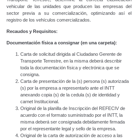
vehicular de las unidades que producen las empresas del
Certificación Provisional de Prestación del Servicio de
sector previa a su comercialización, optimizando así el
Transporte Público de Personas Modalidad Periférico
registro de los vehículos comercializados.
(RUTAS SUBURBANA O INTERURBANAS) – Servicio
Frecuente
Recaudos y Requisitos:
Documentación física a consignar (en una carpeta):
Consultas Privadas
Carta de solicitud dirigida al Ciudadano Gerente de
Educación Vial
Transporte Terrestre, en la misma deberá describir
toda la documentación física y electrónica que se
Escuelas del Transporte e Instructores de Manejo
consigna.
Carta de presentación de la (s) persona (s) autorizada
(s) por la empresa a representarlo ante el INTT
Estacionamientos registrados ante el INTT
anexando copia (s) de la cedula (s) de identidad y
carnet Institucional.
Estructura Organizativa del INTT
Original de la planilla de Inscripción del REFECIV de
acuerdo con el formato suministrado por el INTT, la
Homologación
misma deberá ser consignada debidamente firmada
por el representante legal y sello de la empresa.
Autorización de Circulación Para Unidades Que
Original de la carta de autorización de acceso a las