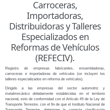
Carroceras,
Certificación de Datos para Efectos Consulares con
Importadoras,
Apostilla Electrónica
Distribuidoras y Talleres
Emisión de Nuevo Certificado de Registro de
Vehículo (Duplicado) Automatizado
Especializados en
Renovación de Licencia para Conducir (Servicio
Reformas de Vehículos
Automatizado)
(REFECIV).
Autorización para la circulación de Vehículo Sobre
Vehículo – Servicio Frecuente
Registro de empresas fabricantes, ensambladoras,
carroceras e importadoras de vehículos (se incluyen los
Biblioteca
talleres especializados en reforma de vehículos).
Búsqueda Predictiva Woocommerce
Dirigido a las empresas del sector automotriz y
metalmecánico debidamente establecidas en el territorio
nacional, esto de conformidad con el Artículo 49 de la Ley de
Certificación de Datos para Efectos Consulares con
Transporte Terrestre, con el fin de que el Instituto Nacional de
Apostilla Electrónica – Servicio Frecuente
Transporte Terrestre, determine la correcta clasificación