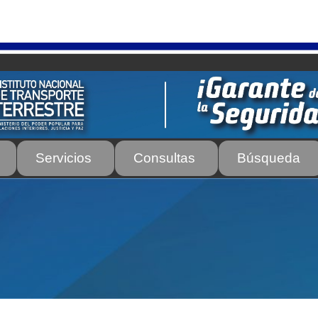
Servicios
Consultas
Búsqueda
os
Autorización para la circulación de Vehículo Sobre Vehículo –
tos para Efectos Consulares con Apostilla Electrónica – Servicio
de Transporte Público de Personas Modalidad Periférico (RUT
rte e Instructores de Manejo
Estacionamientos registrados ante 