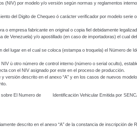
Vehículo – Servicio Frecuente
Vehículo
Vehículos Recuperados D
los (NIV) por modelo y/o versión según normas y reglamentos interno
ento del Digito de Chequeo ó carácter verificador por modelo serie o
 o empresa fabricante en original o copia fiel debidamente legalizad
a de Venezuela) y/o apostillado (en caso de importadoras) el cual de
 del lugar en el cual se coloca (estampa o troquela) el Número de Ide
NIV ù otro número de control interno (número o serial oculto), establ
ecta con el NIV asignado por este en el proceso de producción.
e y versión descrito en el anexo “A” y en los casos de nuevos model
nto.
o sobre El Numero de Identificación Vehicular Emitida por SEN
eviamente descrito en el anexo “A” de la constancia de inscripción d