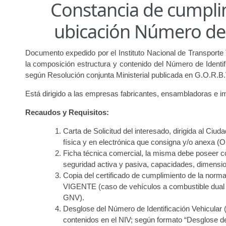
Constancia de cumpli
Junta Directiva
Junta Directiva Old
Licencia para Conduc
ubicación Número de I
Oficinas a Nivel Nacional
Otorgamiento de autorización p
Documento expedido por el Instituto Nacional de Transporte 
Otorgamiento de la Certificación de Prestación de S
la composición estructura y contenido del Número de Identif
según Resolución conjunta Ministerial publicada en G.O.R.B
Pago Electrónico de Trámites en Línea
Paso a Paso
Plani
Está dirigido a las empresas fabricantes, ensambladoras e i
Registro Original de Licencia para Conducir Cuarto Grado
Recaudos y Requisitos:
Carta de Solicitud del interesado, dirigida al Ci
Registro Original de Licencia para Conducir Segundo Gra
física y en electrónica que consigna y/o anexa (Or
Ficha técnica comercial, la misma debe poseer co
Registro Original de Licencia para Conducir Tercer Grado
seguridad activa y pasiva, capacidades, dimension
Copia del certificado de cumplimiento de la norm
Registro Original Particulares, Carga, Motocicletas, Tax
VIGENTE (caso de vehículos a combustible dual s
GNV).
Tarifa por Concepto de Guarda y Custodia de Vehículos 
Desglose del Número de Identificación Vehicular 
contenidos en el NIV; según formato “Desglose 