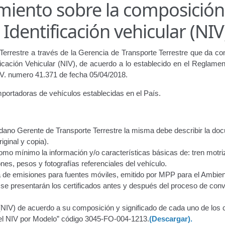
miento sobre la composición
ir
Licencia para Conducir – Servicio Frecuente
Llamado a Concu
dentificación vehicular (NIV
ara publicidad en vehículos.
Terrestre a través de la Gerencia de Transporte Terrestre que da co
ervicio (CPS) de Transporte Público de Personas (RUTAS SUB 
icación Vehicular (NIV), de acuerdo a lo establecido en el Reglamen
.V. numero 41.371 de fecha 05/04/2018.
lla Única de Trámite
Registro Original de Licencia de Conducir T
mportadoras de vehículos establecidas en el País.
 (4°).
Registro Original de Licencia para Conducir Quinto Grado
udadano Gerente de Transporte Terrestre la misma debe describir la d
do (2°) – (Mayores de 16 años).
Registro Original de Licencia p
iginal y copia).
mo mínimo la información y/o características básicas de: tren motri
 (3°) – (Mayores de 16 y menores de 18 años).
es, pesos y fotografías referenciales del vehículo.
a de emisiones para fuentes móviles, emitido por MPP para el Ambie
i, Transporte Público y Privado de Personas – Servicio Frecuente
e presentarán los certificados antes y después del proceso de conv
en Estacionamiento
Trabajos en la Vía Pública
Transporte de Car
(NIV) de acuerdo a su composición y significado de cada uno de los 
del NIV por Modelo” código 3045-FO-004-1213.
(Descargar).