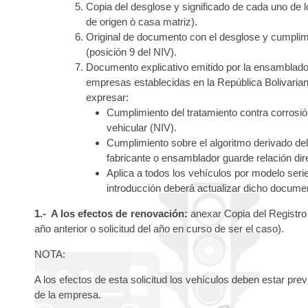
Traspasos y otros modos de Transferir la Propiedad del 
Copia del desglose y significado de cada uno de 
de origen ò casa matriz).
Original de documento con el desglose y cumplimi
(posición 9 del NIV).
Documento explicativo emitido por la ensambladora
empresas establecidas en la República Bolivarian
expresar:
Cumplimiento del tratamiento contra corrosión
vehicular (NIV).
Cumplimiento sobre el algoritmo derivado del 
fabricante o ensamblador guarde relación dir
Aplica a todos los vehículos por modelo seri
introducción deberá actualizar dicho docume
1.- A los efectos de renovación:
anexar Copia del Registr
año anterior o solicitud del año en curso de ser el caso).
NOTA:
A los efectos de esta solicitud los vehículos deben estar pr
de la empresa.