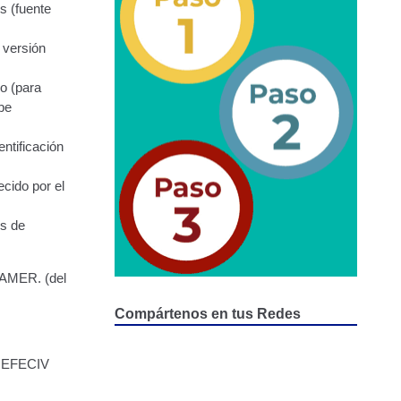
epositados en Estacionamiento de Guarda y Custodia
s (fuente
 versión
o (para
be
ntificación
ecido por el
os de
CAMER. (del
Compártenos en tus Redes
e REFECIV