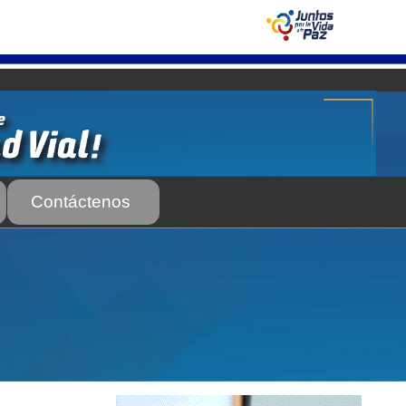
Contáctenos
 Servicio Frecuente
Biblioteca
 Frecuente
AS SUBURBANA O INTERURBANAS) – Servicio Frecuente
el INTT
Estructura Organizativa del INTT
Homologación