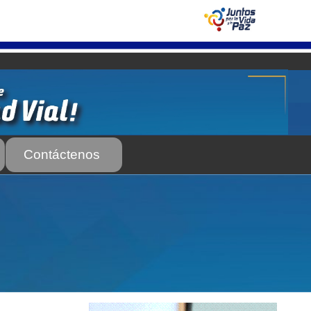
Contáctenos
 Servicio Frecuente
Biblioteca
 Frecuente
AS SUBURBANA O INTERURBANAS) – Servicio Frecuente
el INTT
Estructura Organizativa del INTT
Homologación