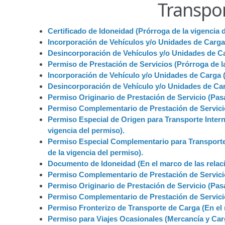
Transpor
Junta Directiva
Junta Directiva Old
Licencia para Conduc
Certificado de Idoneidad (Prórroga de la vigencia 
Oficinas a Nivel Nacional
Otorgamiento de autorización p
Incorporación de Vehículos y/o Unidades de Carga 
Desincorporación de Vehículos y/o Unidades de Car
Otorgamiento de la Certificación de Prestación de S
Permiso de Prestación de Servicios (Prórroga de la
Incorporación de Vehículo y/o Unidades de Carga (
Pago Electrónico de Trámites en Línea
Paso a Paso
Plani
Desincorporación de Vehículo y/o Unidades de Car
Permiso Originario de Prestación de Servicio (Pasa
Registro Original de Licencia para Conducir Cuarto Grado
Permiso Complementario de Prestación de Servicio 
Permiso Especial de Origen para Transporte Intern
vigencia del permiso).
Registro Original de Licencia para Conducir Segundo Gra
Permiso Especial Complementario para Transporte 
de la vigencia del permiso).
Registro Original de Licencia para Conducir Tercer Grado
Documento de Idoneidad (En el marco de las relaci
Permiso Complementario de Prestación de Servicio 
Registro Original Particulares, Carga, Motocicletas, Tax
Permiso Originario de Prestación de Servicio (Pasa
Permiso Complementario de Prestación de Servicio 
Tarifa por Concepto de Guarda y Custodia de Vehículos 
Permiso Fronterizo de Transporte de Carga (En el m
Permiso para Viajes Ocasionales (Mercancía y Carga