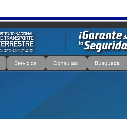
Servicios
Consultas
Búsqueda
os
Autorización para la circulación de Vehículo Sobre Vehículo –
tos para Efectos Consulares con Apostilla Electrónica – Servicio
de Transporte Público de Personas Modalidad Periférico (RUT
rte e Instructores de Manejo
Estacionamientos registrados ante 