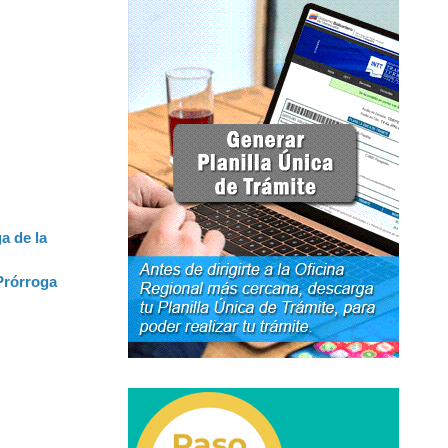
rso Abierto
Marco Jurídico
Medios Publicitarios
Noticias
URBANAS-INTERURBANAS) – Frecuentes
ercer Grado (3°).
 (5°).
a de la
ara Conducir Segundo Grado (2°) – (Mayores de 18 años).
Prórroga
Servicios Conexos
ga
Transporte Internacional
Transporte Público