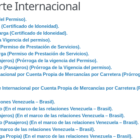
te Internacional
ir
Licencia para Conducir – Servicio Frecuente
Llamado a Concu
del Permiso).
ara publicidad en vehículos.
(Certificado de Idoneidad).
ga (Certificado de Idoneidad).
ervicio (CPS) de Transporte Público de Personas (RUTAS SUB 
 Vigencia del permiso).
Permiso de Prestación de Servicios).
lla Única de Trámite
Registro Original de Licencia de Conducir T
ga (Permiso de Prestación de Servicios).
jeros) (Prórroga de la vigencia del Permiso).
 (4°).
Registro Original de Licencia para Conducir Quinto Grado
(Pasajeros) (Prórroga de la Vigencia del permiso).
acional por Cuenta Propia de Mercancías por Carretera (Prórrog
do (2°) – (Mayores de 16 años).
Registro Original de Licencia p
Internacional por Cuenta Propia de Mercancías por Carretera (
 (3°) – (Mayores de 16 y menores de 18 años).
ones Venezuela – Brasil).
(En el marco de las relaciones Venezuela – Brasil).
i, Transporte Público y Privado de Personas – Servicio Frecuente
jeros) (En el marco de las relaciones Venezuela – Brasil).
(Pasajeros) (En el marco de las relaciones Venezuela – Brasil).
en Estacionamiento
Trabajos en la Vía Pública
Transporte de Car
arco de las relaciones Venezuela – Brasil).
 Propia) (En el marco de las relaciones Venezuela – Brasil).