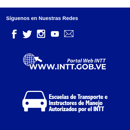
Transportan Mercancía De Alto Riesgo.
Constancia De Cumplimiento Sobre Homologación
Síguenos en Nuestras Redes
Para Vehículos Importados.
Constancia de cumplimiento sobre la composición
y ubicación Número de Identificación vehicular (NIV).
Homologación de Prototipo Vehicular.
Homologación Vehícular Por Reformas de
Importancia o Cambio de Características (Aplica para
Vehículos de Carga, Transporte de Personas y Gruas).
Registro de Empresas Fabricantes, Ensambladoras,
Carroceras, Importadoras, Distribuidoras y Talleres
Especializados en Reformas de Vehículos (REFECIV).
Junta Directiva