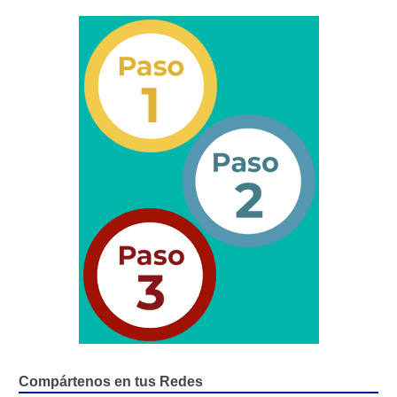
Certificación Provisional de Prestación del Servicio de
Transporte Público de Personas Modalidad Periférico
(RUTAS SUBURBANA O INTERURBANAS) – Servicio
Frecuente
Consultas Privadas
Educación Vial
Escuelas del Transporte e Instructores de Manejo
Estacionamientos registrados ante el INTT
Estructura Organizativa del INTT
Homologación
Compártenos en tus Redes
Autorización de Circulación Para Unidades Que