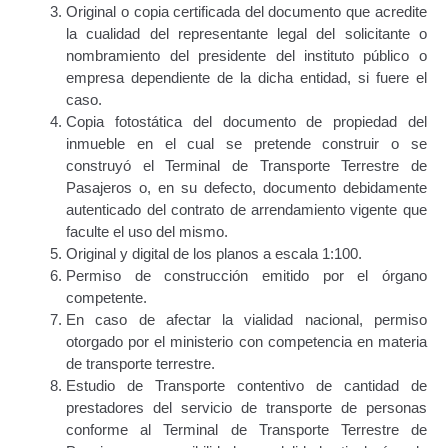
Original o copia certificada del documento que acredite
Certificación Provisional de Prestación del Servicio de
la cualidad del representante legal del solicitante o
Transporte Público de Personas Modalidad Periférico
nombramiento del presidente del instituto público o
(RUTAS SUBURBANA O INTERURBANAS) – Servicio
empresa dependiente de la dicha entidad, si fuere el
Frecuente
caso.
Copia fotostática del documento de propiedad del
Consultas Privadas
inmueble en el cual se pretende construir o se
construyó el Terminal de Transporte Terrestre de
Pasajeros o, en su defecto, documento debidamente
Educación Vial
autenticado del contrato de arrendamiento vigente que
faculte el uso del mismo.
Escuelas del Transporte e Instructores de Manejo
Original y digital de los planos a escala 1:100.
Permiso de construcción emitido por el órgano
Estacionamientos registrados ante el INTT
competente.
En caso de afectar la vialidad nacional, permiso
Estructura Organizativa del INTT
otorgado por el ministerio con competencia en materia
de transporte terrestre.
Homologación
Estudio de Transporte contentivo de cantidad de
prestadores del servicio de transporte de personas
conforme al Terminal de Transporte Terrestre de
Autorización de Circulación Para Unidades Que