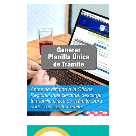
Junta Directiva Old
Licencia para Conducir
Certificación de Datos de Licencia para Conducir.
Certificación de Datos para Efectos Consulares con
Apostilla Electrónica
Registro Original de Licencia para Conducir Cuarto
Grado (4°).
Registro Original de Licencia para Conducir Quinto
Grado (5°).
Registro Original de Licencia para Conducir
Segundo Grado (2°) – (Mayores de 18 años).