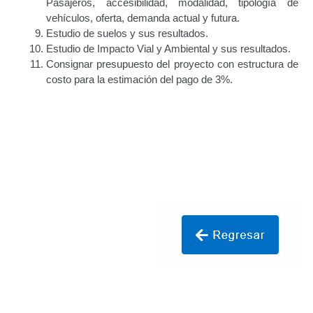
Pasajeros, accesibilidad, modalidad, tipología de
Transportan Mercancía De Alto Riesgo.
vehículos, oferta, demanda actual y futura.
Estudio de suelos y sus resultados.
Constancia De Cumplimiento Sobre Homologación
Estudio de Impacto Vial y Ambiental y sus resultados.
Para Vehículos Importados.
Consignar presupuesto del proyecto con estructura de
costo para la estimación del pago de 3%.
Constancia de cumplimiento sobre la composición
y ubicación Número de Identificación vehicular (NIV).
Homologación de Prototipo Vehicular.
Homologación Vehícular Por Reformas de
Importancia o Cambio de Características (Aplica para
Vehículos de Carga, Transporte de Personas y Gruas).
Registro de Empresas Fabricantes, Ensambladoras,
Carroceras, Importadoras, Distribuidoras y Talleres
Especializados en Reformas de Vehículos (REFECIV).
Junta Directiva