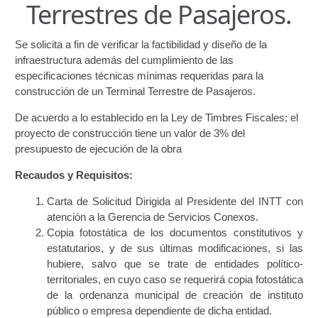
Terrestres de Pasajeros.
Certificación de Datos para Efectos Consulares con
Apostilla Electrónica
Se solicita a fin de verificar la factibilidad y diseño de la
infraestructura además del cumplimiento de las
Emisión de Nuevo Certificado de Registro de
especificaciones técnicas mínimas requeridas para la
Vehículo (Duplicado) Automatizado
construcción de un Terminal Terrestre de Pasajeros.
De acuerdo a lo establecido en la Ley de Timbres Fiscales; el
Renovación de Licencia para Conducir (Servicio
proyecto de construcción tiene un valor de 3% del
Automatizado)
presupuesto de ejecución de la obra
Autorización para la circulación de Vehículo Sobre
Recaudos y Requisitos:
Vehículo – Servicio Frecuente
Carta de Solicitud Dirigida al Presidente del INTT con
atención a la Gerencia de Servicios Conexos.
Biblioteca
Copia fotostática de los documentos constitutivos y
estatutarios, y de sus últimas modificaciones, si las
Búsqueda Predictiva Woocommerce
hubiere, salvo que se trate de entidades político-
territoriales, en cuyo caso se requerirá copia fotostática
Certificación de Datos para Efectos Consulares con
de la ordenanza municipal de creación de instituto
Apostilla Electrónica – Servicio Frecuente
público o empresa dependiente de dicha entidad.