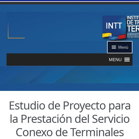
Ir a la navegación
Ir al contenido
Menú
MENU
Inicio
¿Qué es el INTT?
Estudio de Proyecto para
Aplicación INTT QR
la Prestación del Servicio
Automatizados
Conexo de Terminales
Certificación de Datos de Vehículo Automatizado