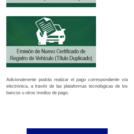
Certificación Provisional de Prestación del Servicio de
Transporte Público de Personas Modalidad Periférico
(RUTAS SUBURBANA O INTERURBANAS) – Servicio
Frecuente
Consultas Privadas
Educación Vial
Escuelas del Transporte e Instructores de Manejo
Adicionalmente podrás realizar el pago correspondiente vía
electrónica, a través de las plataformas tecnológicas de los
Estacionamientos registrados ante el INTT
bancos u otros medios de pago.
Estructura Organizativa del INTT
Homologación
Autorización de Circulación Para Unidades Que