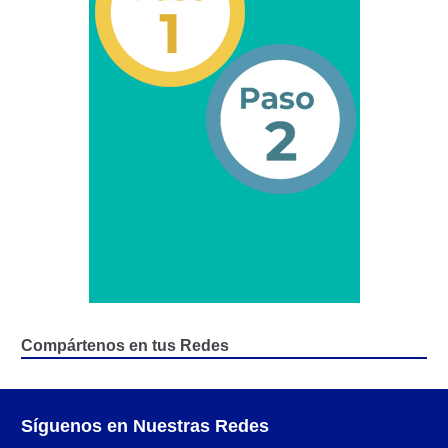
Junta Directiva Old
Licencia para Conducir
Certificación de Datos de Licencia para Conducir.
Certificación de Datos para Efectos Consulares con
Apostilla Electrónica
Registro Original de Licencia para Conducir Cuarto
Grado (4°).
Registro Original de Licencia para Conducir Quinto
Grado (5°).
Compártenos en tus Redes
Registro Original de Licencia para Conducir
Segundo Grado (2°) – (Mayores de 18 años).
Síguenos en Nuestras Redes