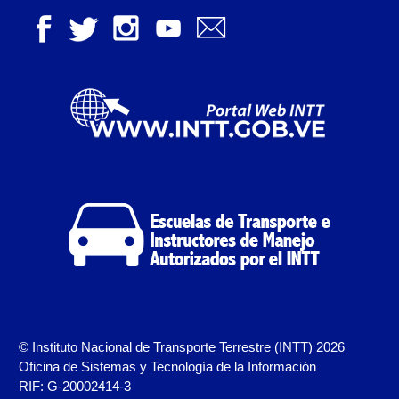
Registro Original de Licencia para Conducir
Segundo Grado (2°) – (Mayores de 16 años).
Registro Original de Licencia para Conducir Tercer
Grado (3°) – (Mayores de 16 y menores de 18 años).
Registro Original de Licencia para Conducir Tercer
Grado (3°).
Renovación de Licencia para Conducir (Servicio
Automatizado).
Licencia para Conducir – Servicio Frecuente
Llamado a Concurso Abierto
Marco Jurídico
© Instituto Nacional de Transporte Terrestre (INTT) 2026
Oficina de Sistemas y Tecnología de la Información
Medios Publicitarios
RIF: G-20002414-3