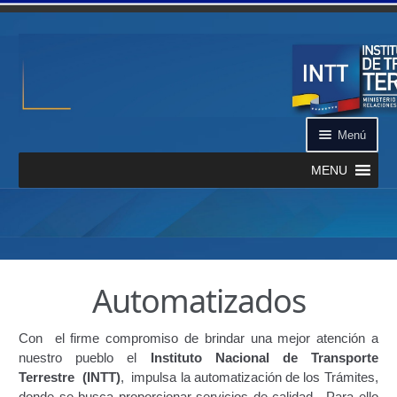
Ir a la navegación
Ir al contenido
Menú
MENU
Inicio
¿Qué es el INTT?
Automatizados
Aplicación INTT QR
Automatizados
Con el firme compromiso de brindar una mejor atención a
nuestro pueblo el
Instituto Nacional de Transporte
Terrestre (INTT)
, impulsa la automatización de los Trámites,
Certificación de Datos de Vehículo Automatizado
donde se busca proporcionar servicios de calidad. Para ello