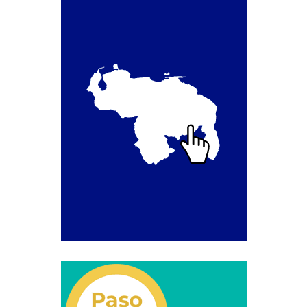
Transportan Mercancía De Alto Riesgo.
Constancia De Cumplimiento Sobre Homologación
Para Vehículos Importados.
Constancia de cumplimiento sobre la composición
y ubicación Número de Identificación vehicular (NIV).
Homologación de Prototipo Vehicular.
Homologación Vehícular Por Reformas de
Importancia o Cambio de Características (Aplica para
Vehículos de Carga, Transporte de Personas y Gruas).
Registro de Empresas Fabricantes, Ensambladoras,
Carroceras, Importadoras, Distribuidoras y Talleres
Especializados en Reformas de Vehículos (REFECIV).
Junta Directiva