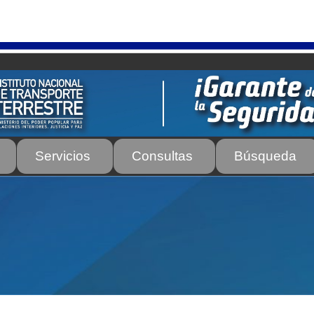
Servicios
Consultas
Búsqueda
os
Autorización para la circulación de Vehículo Sobre Vehículo –
tos para Efectos Consulares con Apostilla Electrónica – Servicio
de Transporte Público de Personas Modalidad Periférico (RUT
rte e Instructores de Manejo
Estacionamientos registrados ante 