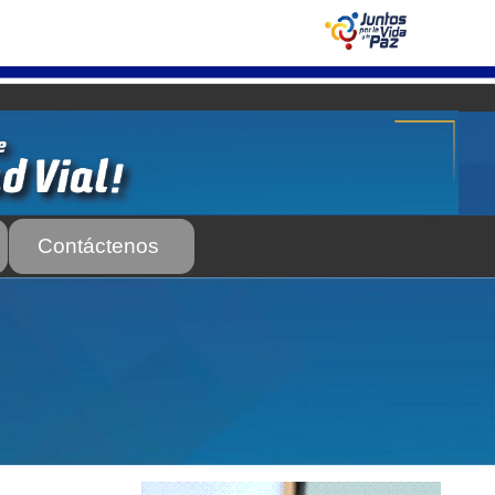
Contáctenos
 Servicio Frecuente
Biblioteca
 Frecuente
AS SUBURBANA O INTERURBANAS) – Servicio Frecuente
el INTT
Estructura Organizativa del INTT
Homologación