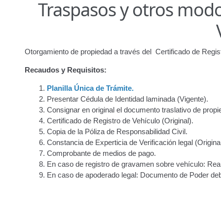
Traspasos y otros modos
Junta Directiva
Junta Directiva Old
Licencia para Conduc
Oficinas a Nivel Nacional
Otorgamiento de autorización p
Otorgamiento de propiedad a través del Certi­ficado de Regis
Otorgamiento de la Certificación de Prestación de S
Recaudos y Requisitos:
Pago Electrónico de Trámites en Línea
Paso a Paso
Plani
Planilla Única de Trámite.
Presentar Cédula de Identidad laminada (Vigente).
Registro Original de Licencia para Conducir Cuarto Grado
Consignar en original el documento traslativo de prop
Certi­ficado de Registro de Vehículo (Original).
Registro Original de Licencia para Conducir Segundo Gra
Copia de la Póliza de Responsabilidad Civil.
Constancia de Experticia de Veri­ficación legal (Original
Registro Original de Licencia para Conducir Tercer Grado
Comprobante de medios de pago.
En caso de registro de gravamen sobre vehículo: Reali
En caso de apoderado legal: Documento de Poder deb
Registro Original Particulares, Carga, Motocicletas, Tax
Tarifa por Concepto de Guarda y Custodia de Vehículos 