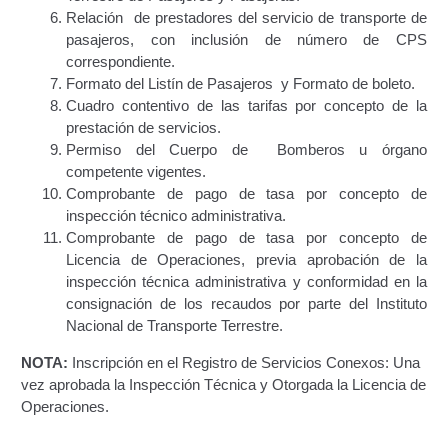
Relación de prestadores del servicio de transporte de
Certificación Provisional de Prestación del Servicio de
pasajeros, con inclusión de número de CPS
Transporte Público de Personas Modalidad Periférico
correspondiente.
(RUTAS SUBURBANA O INTERURBANAS) – Servicio
Formato del Listín de Pasajeros y Formato de boleto.
Frecuente
Cuadro contentivo de las tarifas por concepto de la
prestación de servicios.
Consultas Privadas
Permiso del Cuerpo de Bomberos u órgano
competente vigentes.
Educación Vial
Comprobante de pago de tasa por concepto de
inspección técnico administrativa.
Comprobante de pago de tasa por concepto de
Escuelas del Transporte e Instructores de Manejo
Licencia de Operaciones, previa aprobación de la
inspección técnica administrativa y conformidad en la
Estacionamientos registrados ante el INTT
consignación de los recaudos por parte del Instituto
Nacional de Transporte Terrestre.
Estructura Organizativa del INTT
NOTA:
Inscripción en el Registro de Servicios Conexos: Una
Homologación
vez aprobada la Inspección Técnica y Otorgada la Licencia de
Operaciones.
Autorización de Circulación Para Unidades Que