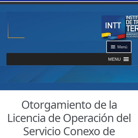
Ir a la navegación
Ir al contenido
Menú
MENU
Inicio
¿Qué es el INTT?
Otorgamiento de la
Aplicación INTT QR
Licencia de Operación del
Automatizados
Servicio Conexo de
Certificación de Datos de Vehículo Automatizado