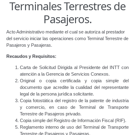
Terminales Terrestres de
Certificación de Datos para Efectos Consulares con
Pasajeros.
Apostilla Electrónica
Emisión de Nuevo Certificado de Registro de
Acto Administrativo mediante el cual se autoriza al prestador
Vehículo (Duplicado) Automatizado
del servicio iniciar las operaciones como Terminal Terrestre de
Pasajeros y Pasajeras.
Renovación de Licencia para Conducir (Servicio
Recaudos y Requisitos:
Automatizado)
Carta de Solicitud Dirigida al Presidente del INTT con
Autorización para la circulación de Vehículo Sobre
atención a la Gerencia de Servicios Conexos.
Vehículo – Servicio Frecuente
Original o copia certificada y copia simple del
documento que acredite la cualidad del representante
Biblioteca
legal de la persona jurídica solicitante.
Copia fotostática del registro de la patente de industria
y comercio, en caso de Terminal de Transporte
Búsqueda Predictiva Woocommerce
Terrestre de Pasajeros privado.
Copia simple del Registro de Información Fiscal (RIF).
Certificación de Datos para Efectos Consulares con
Reglamento interno de uso del Terminal de Transporte
Apostilla Electrónica – Servicio Frecuente
Terrestre de Pasajeros y Pasajeras.