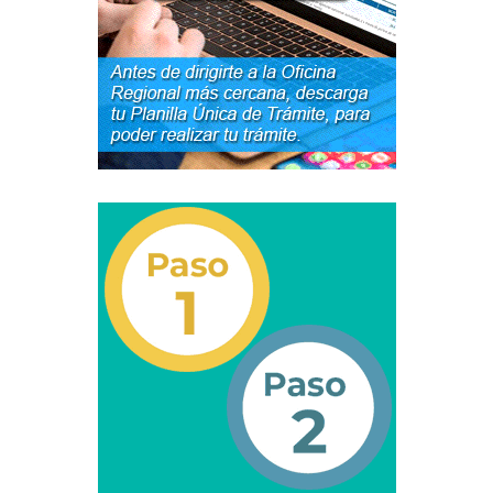
Junta Directiva Old
Licencia para Conducir
Certificación de Datos de Licencia para Conducir.
Certificación de Datos para Efectos Consulares con
Apostilla Electrónica
Registro Original de Licencia para Conducir Cuarto
Grado (4°).
Registro Original de Licencia para Conducir Quinto
Grado (5°).
Registro Original de Licencia para Conducir
Segundo Grado (2°) – (Mayores de 18 años).