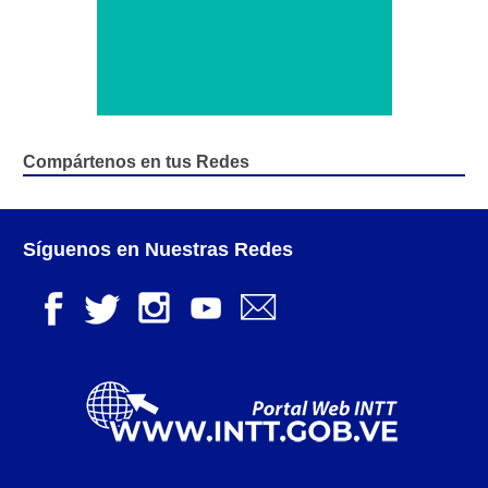
Registro Original de Licencia para Conducir
Segundo Grado (2°) – (Mayores de 16 años).
Registro Original de Licencia para Conducir Tercer
Grado (3°) – (Mayores de 16 y menores de 18 años).
Registro Original de Licencia para Conducir Tercer
Compártenos en tus Redes
Grado (3°).
Renovación de Licencia para Conducir (Servicio
Síguenos en Nuestras Redes
Automatizado).
Licencia para Conducir – Servicio Frecuente
Llamado a Concurso Abierto
Marco Jurídico
Medios Publicitarios