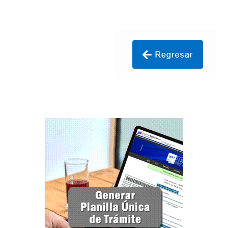
Transportan Mercancía De Alto Riesgo.
Constancia De Cumplimiento Sobre Homologación
Para Vehículos Importados.
Constancia de cumplimiento sobre la composición
y ubicación Número de Identificación vehicular (NIV).
Homologación de Prototipo Vehicular.
Homologación Vehícular Por Reformas de
Importancia o Cambio de Características (Aplica para
Vehículos de Carga, Transporte de Personas y Gruas).
Registro de Empresas Fabricantes, Ensambladoras,
Carroceras, Importadoras, Distribuidoras y Talleres
Especializados en Reformas de Vehículos (REFECIV).
Junta Directiva