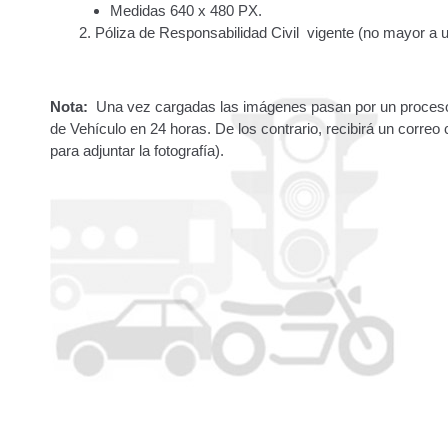
Traspasos y otros modos de Transferir la Propiedad del 
Medidas 640 x 480 PX.
Póliza de Responsabilidad Civil vigente (no mayor a u
Nota:
Una vez cargadas las imágenes pasan por un proceso de
de Vehículo en 24 horas. De los contrario, recibirá un correo
para adjuntar la fotografía).