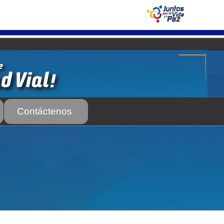
Contáctenos
 Servicio Frecuente
Biblioteca
 Frecuente
AS SUBURBANA O INTERURBANAS) – Servicio Frecuente
el INTT
Estructura Organizativa del INTT
Homologación