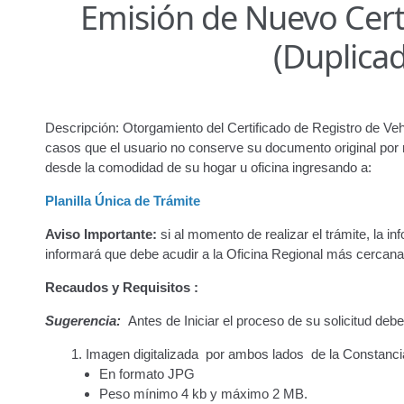
Emisión de Nuevo Certi
Junta Directiva
Junta Directiva Old
Licencia para Conduc
(Duplica
Oficinas a Nivel Nacional
Otorgamiento de autorización p
Otorgamiento de la Certificación de Prestación de S
Descripción: Otorgamiento del Certificado de Registro de Vehí
casos que el usuario no conserve su documento original por ro
Pago Electrónico de Trámites en Línea
Paso a Paso
Plani
desde la comodidad de su hogar u oficina ingresando a:
Registro Original de Licencia para Conducir Cuarto Grado
Planilla Única de Trámite
Aviso Importante:
si al momento de realizar el trámite, la i
Registro Original de Licencia para Conducir Segundo Gra
informará que debe acudir a la Oficina Regional más cercana 
Registro Original de Licencia para Conducir Tercer Grado
Recaudos y Requisitos :
Sugerencia:
Antes de Iniciar el proceso de su solicitud deb
Registro Original Particulares, Carga, Motocicletas, Tax
Imagen digitalizada por ambos lados de la Constancia
Tarifa por Concepto de Guarda y Custodia de Vehículos 
En formato JPG
Peso mínimo 4 kb y máximo 2 MB.