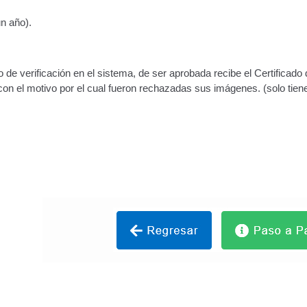
Vehículo – Servicio Frecuente
Vehículo
Vehículos Recuperados D
n año).
 verificación en el sistema, de ser aprobada recibe el Certificado 
 con el motivo por el cual fueron rechazadas sus imágenes. (solo tiene