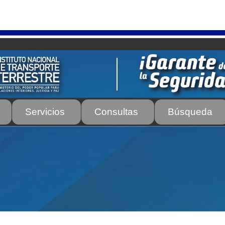
Servicios
Consultas
Búsqueda
os
Autorización para la circulación de Vehículo Sobre Vehículo –
tos para Efectos Consulares con Apostilla Electrónica – Servicio
de Transporte Público de Personas Modalidad Periférico (RUT
rte e Instructores de Manejo
Estacionamientos registrados ante 