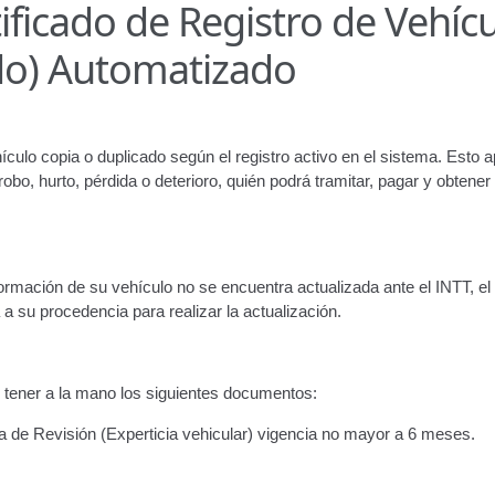
ficado de Registro de Vehíc
ir
Licencia para Conducir – Servicio Frecuente
Llamado a Concu
do) Automatizado
ara publicidad en vehículos.
ervicio (CPS) de Transporte Público de Personas (RUTAS SUB 
culo copia o duplicado según el registro activo en el sistema. Esto ap
bo, hurto, pérdida o deterioro, quién podrá tramitar, pagar y obtener
lla Única de Trámite
Registro Original de Licencia de Conducir T
 (4°).
Registro Original de Licencia para Conducir Quinto Grado
nformación de su vehículo no se encuentra actualizada ante el INTT, el
do (2°) – (Mayores de 16 años).
Registro Original de Licencia p
a su procedencia para realizar la actualización.
 (3°) – (Mayores de 16 y menores de 18 años).
e tener a la mano los siguientes documentos:
i, Transporte Público y Privado de Personas – Servicio Frecuente
 de Revisión (Experticia vehicular) vigencia no mayor a 6 meses.
en Estacionamiento
Trabajos en la Vía Pública
Transporte de Car