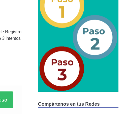
epositados en Estacionamiento de Guarda y Custodia
de Registro
 3 intentos
Compártenos en tus Redes