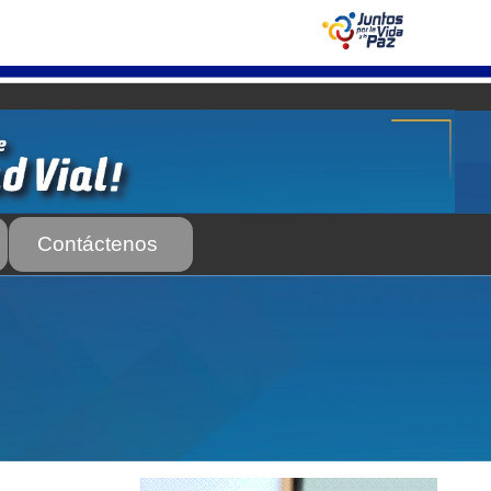
Contáctenos
 Servicio Frecuente
Biblioteca
 Frecuente
AS SUBURBANA O INTERURBANAS) – Servicio Frecuente
el INTT
Estructura Organizativa del INTT
Homologación