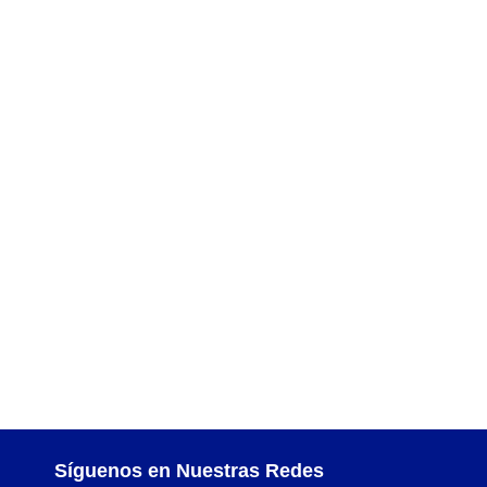
Traspasos y otros modos de Transferir la Propiedad del 
Síguenos en Nuestras Redes