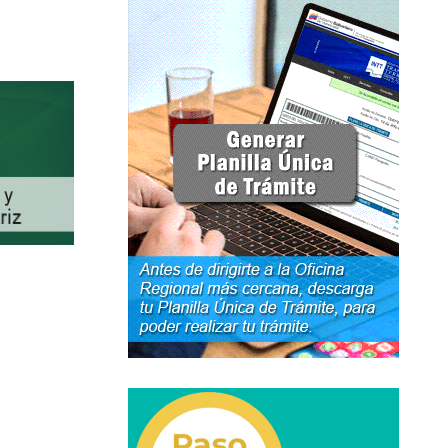
rso Abierto
Marco Jurídico
Medios Publicitarios
Noticias
URBANAS-INTERURBANAS) – Frecuentes
ercer Grado (3°).
 (5°).
ara Conducir Segundo Grado (2°) – (Mayores de 18 años).
Servicios Conexos
ga
Transporte Internacional
Transporte Público