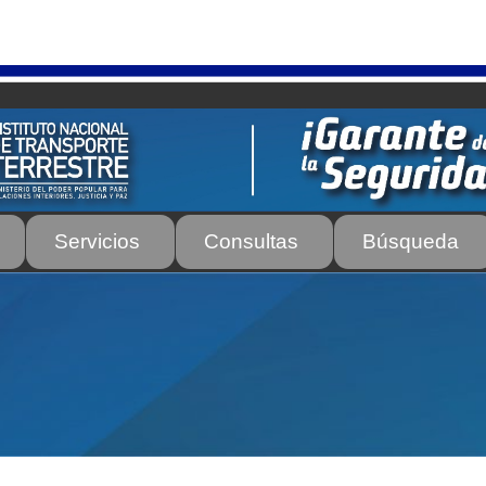
Servicios
Consultas
Búsqueda
os
Autorización para la circulación de Vehículo Sobre Vehículo –
tos para Efectos Consulares con Apostilla Electrónica – Servicio
de Transporte Público de Personas Modalidad Periférico (RUT
rte e Instructores de Manejo
Estacionamientos registrados ante 