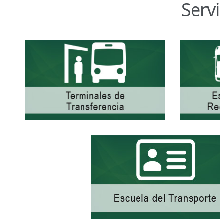
Serv
Junta Directiva
Junta Directiva Old
Licencia para Conduc
Oficinas a Nivel Nacional
Otorgamiento de autorización p
Otorgamiento de la Certificación de Prestación de S
Pago Electrónico de Trámites en Línea
Paso a Paso
Plani
Registro Original de Licencia para Conducir Cuarto Grado
Registro Original de Licencia para Conducir Segundo Gra
Registro Original de Licencia para Conducir Tercer Grado
Registro Original Particulares, Carga, Motocicletas, Tax
Tarifa por Concepto de Guarda y Custodia de Vehículos 