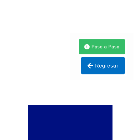
Certificación Provisional de Prestación del Servicio de
Transporte Público de Personas Modalidad Periférico
(RUTAS SUBURBANA O INTERURBANAS) – Servicio
Frecuente
Consultas Privadas
Educación Vial
Escuelas del Transporte e Instructores de Manejo
Estacionamientos registrados ante el INTT
Estructura Organizativa del INTT
Homologación
Autorización de Circulación Para Unidades Que