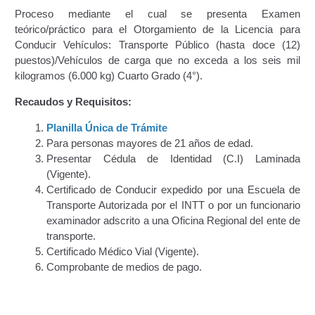
Proceso mediante el cual se presenta Examen
Certificación de Datos para Efectos Consulares con
teórico/práctico para el Otorgamiento de la Licencia para
Apostilla Electrónica
Conducir Vehículos: Transporte Público (hasta doce (12)
puestos)/Vehículos de carga que no exceda a los seis mil
Emisión de Nuevo Certificado de Registro de
kilogramos (6.000 kg) Cuarto Grado (4°).
Vehículo (Duplicado) Automatizado
Recaudos y Requisitos:
Renovación de Licencia para Conducir (Servicio
Planilla Única de Trámite
Automatizado)
Para personas mayores de 21 años de edad.
Presentar Cédula de Identidad (C.I) Laminada
Autorización para la circulación de Vehículo Sobre
(Vigente).
Vehículo – Servicio Frecuente
Certificado de Conducir expedido por una Escuela de
Transporte Autorizada por el INTT o por un funcionario
Biblioteca
examinador adscrito a una Oficina Regional del ente de
transporte.
Certificado Médico Vial (Vigente).
Búsqueda Predictiva Woocommerce
Comprobante de medios de pago.
Certificación de Datos para Efectos Consulares con
Apostilla Electrónica – Servicio Frecuente