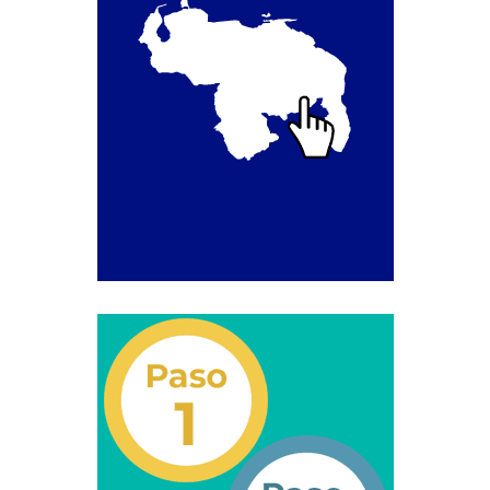
Transportan Mercancía De Alto Riesgo.
Constancia De Cumplimiento Sobre Homologación
Para Vehículos Importados.
Constancia de cumplimiento sobre la composición
y ubicación Número de Identificación vehicular (NIV).
Homologación de Prototipo Vehicular.
Homologación Vehícular Por Reformas de
Importancia o Cambio de Características (Aplica para
Vehículos de Carga, Transporte de Personas y Gruas).
Registro de Empresas Fabricantes, Ensambladoras,
Carroceras, Importadoras, Distribuidoras y Talleres
Especializados en Reformas de Vehículos (REFECIV).
Junta Directiva