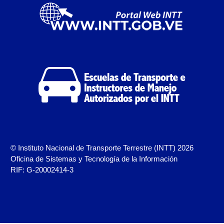
Registro Original de Licencia para Conducir
Segundo Grado (2°) – (Mayores de 16 años).
Registro Original de Licencia para Conducir Tercer
Grado (3°) – (Mayores de 16 y menores de 18 años).
Registro Original de Licencia para Conducir Tercer
Grado (3°).
Renovación de Licencia para Conducir (Servicio
Automatizado).
Licencia para Conducir – Servicio Frecuente
© Instituto Nacional de Transporte Terrestre (INTT) 2026
Oficina de Sistemas y Tecnología de la Información
Llamado a Concurso Abierto
RIF: G-20002414-3
Marco Jurídico
Medios Publicitarios