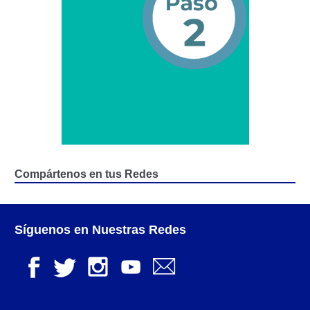
Junta Directiva Old
Licencia para Conducir
Certificación de Datos de Licencia para Conducir.
Certificación de Datos para Efectos Consulares con
Apostilla Electrónica
Registro Original de Licencia para Conducir Cuarto
Compártenos en tus Redes
Grado (4°).
Registro Original de Licencia para Conducir Quinto
Síguenos en Nuestras Redes
Grado (5°).
Registro Original de Licencia para Conducir
Segundo Grado (2°) – (Mayores de 18 años).