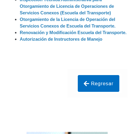
Otorgamiento de Licencia de Operaciones de
Certificación de Datos para Efectos Consulares con
Servicios Conexos (Escuela del Transporte)
Apostilla Electrónica
Otorgamiento de la Licencia de Operación del
Servicios Conexos de Escuela del Transporte.
Emisión de Nuevo Certificado de Registro de
Renovación y Modificación Escuela del Transporte.
Vehículo (Duplicado) Automatizado
Autorización de Instructores de Manejo
Renovación de Licencia para Conducir (Servicio
Automatizado)
Autorización para la circulación de Vehículo Sobre
Vehículo – Servicio Frecuente
Biblioteca
Búsqueda Predictiva Woocommerce
Certificación de Datos para Efectos Consulares con
Apostilla Electrónica – Servicio Frecuente