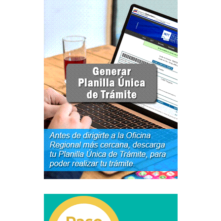
Certificación Provisional de Prestación del Servicio de
Transporte Público de Personas Modalidad Periférico
(RUTAS SUBURBANA O INTERURBANAS) – Servicio
Frecuente
Consultas Privadas
Educación Vial
Escuelas del Transporte e Instructores de Manejo
Estacionamientos registrados ante el INTT
Estructura Organizativa del INTT
Homologación
Autorización de Circulación Para Unidades Que