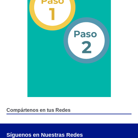
Transportan Mercancía De Alto Riesgo.
Constancia De Cumplimiento Sobre Homologación
Para Vehículos Importados.
Constancia de cumplimiento sobre la composición
y ubicación Número de Identificación vehicular (NIV).
Homologación de Prototipo Vehicular.
Homologación Vehícular Por Reformas de
Importancia o Cambio de Características (Aplica para
Vehículos de Carga, Transporte de Personas y Gruas).
Registro de Empresas Fabricantes, Ensambladoras,
Compártenos en tus Redes
Carroceras, Importadoras, Distribuidoras y Talleres
Especializados en Reformas de Vehículos (REFECIV).
Junta Directiva
Síguenos en Nuestras Redes