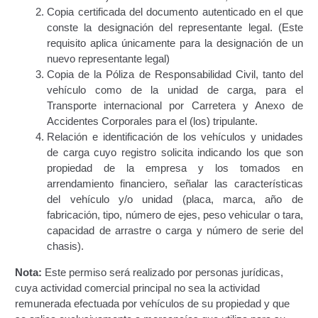
Copia certificada del documento autenticado en el que
Certificación Provisional de Prestación del Servicio de
conste la designación del representante legal. (Este
Transporte Público de Personas Modalidad Periférico
requisito aplica únicamente para la designación de un
(RUTAS SUBURBANA O INTERURBANAS) – Servicio
nuevo representante legal)
Frecuente
Copia de la Póliza de Responsabilidad Civil, tanto del
vehículo como de la unidad de carga, para el
Consultas Privadas
Transporte internacional por Carretera y Anexo de
Accidentes Corporales para el (los) tripulante.
Educación Vial
Relación e identificación de los vehículos y unidades
de carga cuyo registro solicita indicando los que son
propiedad de la empresa y los tomados en
Escuelas del Transporte e Instructores de Manejo
arrendamiento financiero, señalar las características
del vehículo y/o unidad (placa, marca, año de
Estacionamientos registrados ante el INTT
fabricación, tipo, número de ejes, peso vehicular o tara,
capacidad de arrastre o carga y número de serie del
Estructura Organizativa del INTT
chasis).
Nota:
Este permiso será realizado por personas jurídicas,
Homologación
cuya actividad comercial principal no sea la actividad
remunerada efectuada por vehículos de su propiedad y que
Autorización de Circulación Para Unidades Que