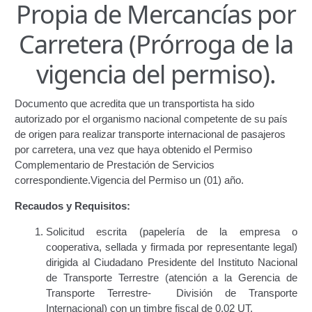
Propia de Mercancías por
Certificación de Datos para Efectos Consulares con
Carretera (Prórroga de la
Apostilla Electrónica
vigencia del permiso).
Emisión de Nuevo Certificado de Registro de
Vehículo (Duplicado) Automatizado
Documento que acredita que un transportista ha sido
Renovación de Licencia para Conducir (Servicio
autorizado por el organismo nacional competente de su país
Automatizado)
de origen para realizar transporte internacional de pasajeros
por carretera, una vez que haya obtenido el Permiso
Complementario de Prestación de Servicios
Autorización para la circulación de Vehículo Sobre
correspondiente.Vigencia del Permiso un (01) año.
Vehículo – Servicio Frecuente
Recaudos y Requisitos:
Biblioteca
Solicitud escrita (papelería de la empresa o
cooperativa, sellada y firmada por representante legal)
Búsqueda Predictiva Woocommerce
dirigida al Ciudadano Presidente del Instituto Nacional
de Transporte Terrestre (atención a la Gerencia de
Certificación de Datos para Efectos Consulares con
Transporte Terrestre- División de Transporte
Apostilla Electrónica – Servicio Frecuente
Internacional) con un timbre fiscal de 0,02 UT.