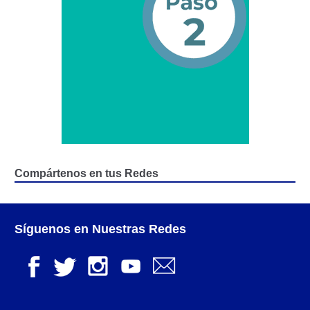
Registro Original de Licencia para Conducir
Segundo Grado (2°) – (Mayores de 16 años).
Registro Original de Licencia para Conducir Tercer
Grado (3°) – (Mayores de 16 y menores de 18 años).
Registro Original de Licencia para Conducir Tercer
Grado (3°).
Renovación de Licencia para Conducir (Servicio
Automatizado).
Compártenos en tus Redes
Licencia para Conducir – Servicio Frecuente
Síguenos en Nuestras Redes
Llamado a Concurso Abierto
Marco Jurídico
Medios Publicitarios