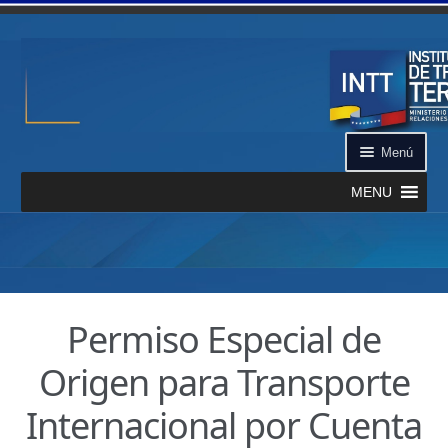
Ir a la navegación
Ir al contenido
Menú
MENU
Inicio
¿Qué es el INTT?
Permiso Especial de
Aplicación INTT QR
Origen para Transporte
Automatizados
Internacional por Cuenta
Certificación de Datos de Vehículo Automatizado