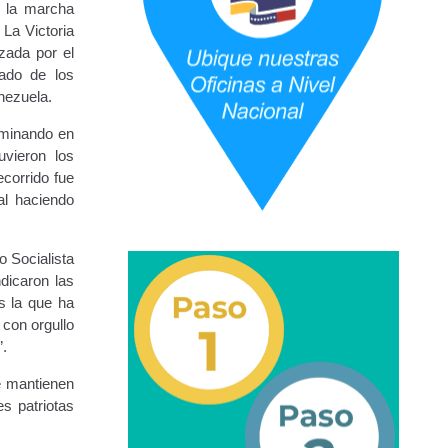
n la marcha
 La Victoria
zada por el
URBANAS-INTERURBANAS) – Frecuentes
ñado de los
nezuela.
ercer Grado (3°).
lminando en
uvieron los
 (5°).
ecorrido fue
al haciendo
ara Conducir Segundo Grado (2°) – (Mayores de 18 años).
o Socialista
dicaron las
s la que ha
Servicios Conexos
 con orgullo
”.
ga
Transporte Internacional
Transporte Público
e mantienen
s patriotas
epositados en Estacionamiento de Guarda y Custodia