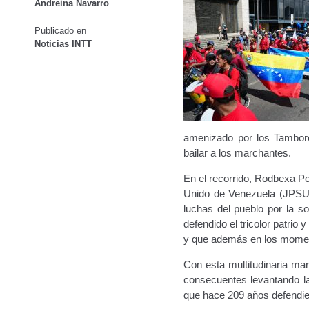
Andreina Navarro
Oficinas a Nivel Nacional
Otorgamiento de autorización p
Publicado en
Noticias INTT
Otorgamiento de la Certificación de Prestación de S
Pago Electrónico de Trámites en Línea
Paso a Paso
Plani
Registro Original de Licencia para Conducir Cuarto Grado
amenizado por los Tambore
Registro Original de Licencia para Conducir Segundo Gra
bailar a los marchantes.
En el recorrido, Rodbexa Po
Registro Original de Licencia para Conducir Tercer Grado
Unido de Venezuela (JPSUV
luchas del pueblo por la s
Registro Original Particulares, Carga, Motocicletas, Tax
defendido el tricolor patrio
y que además en los momento
Tarifa por Concepto de Guarda y Custodia de Vehículos 
Con esta multitudinaria ma
consecuentes levantando la
Traspasos y otros modos de Transferir la Propiedad del 
que hace 209 años defendiero