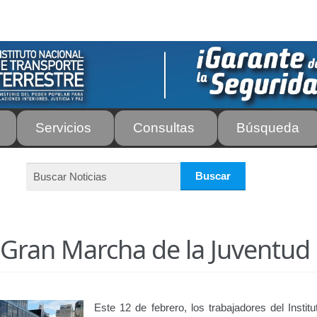
Servicios
Consultas
Búsqueda
os
Autorización para la circulación de Vehículo Sobre Vehículo –
tos para Efectos Consulares con Apostilla Electrónica – Servicio
de Transporte Público de Personas Modalidad Periférico (RUT
 Gran Marcha de la Juventud
rte e Instructores de Manejo
Estacionamientos registrados ante 
ir
Licencia para Conducir – Servicio Frecuente
Llamado a Concu
Este 12 de febrero, los trabajadores del Instit