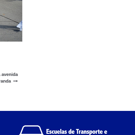
a avenida
randa