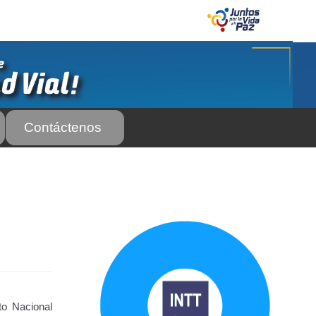
Contáctenos
 Servicio Frecuente
Biblioteca
 Frecuente
AS SUBURBANA O INTERURBANAS) – Servicio Frecuente
el INTT
Estructura Organizativa del INTT
Homologación
rso Abierto
Marco Jurídico
Medios Publicitarios
Noticias
uto Nacional