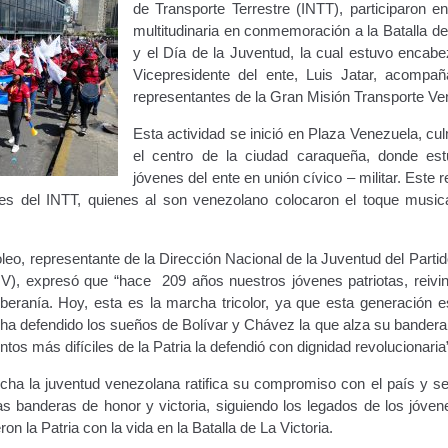
de Transporte Terrestre (INTT), participaron e
ara publicidad en vehículos.
multitudinaria en conmemoración a la Batalla de
y el Día de la Juventud, la cual estuvo encabe
ervicio (CPS) de Transporte Público de Personas (RUTAS SUB 
Vicepresidente del ente, Luis Jatar, acompa
representantes de la Gran Misión Transporte Ve
lla Única de Trámite
Registro Original de Licencia de Conducir T
Esta actividad se inició en Plaza Venezuela, cu
el centro de la ciudad caraqueña, donde est
 (4°).
Registro Original de Licencia para Conducir Quinto Grado
jóvenes del ente en unión cívico – militar. Este r
s del INTT, quienes al son venezolano colocaron el toque music
do (2°) – (Mayores de 16 años).
Registro Original de Licencia p
leo, representante de la Dirección Nacional de la Juventud del Partid
 (3°) – (Mayores de 16 y menores de 18 años).
), expresó que “hace 209 años nuestros jóvenes patriotas, reivin
oberanía. Hoy, esta es la marcha tricolor, ya que esta generación e
i, Transporte Público y Privado de Personas – Servicio Frecuente
 y ha defendido los sueños de Bolívar y Chávez la que alza su bandera
s más difíciles de la Patria la defendió con dignidad revolucionaria
en Estacionamiento
Trabajos en la Vía Pública
Transporte de Car
rcha la juventud venezolana ratifica su compromiso con el país y s
s banderas de honor y victoria, siguiendo los legados de los jóvene
Vehículo – Servicio Frecuente
Vehículo
Vehículos Recuperados D
n la Patria con la vida en la Batalla de La Victoria.