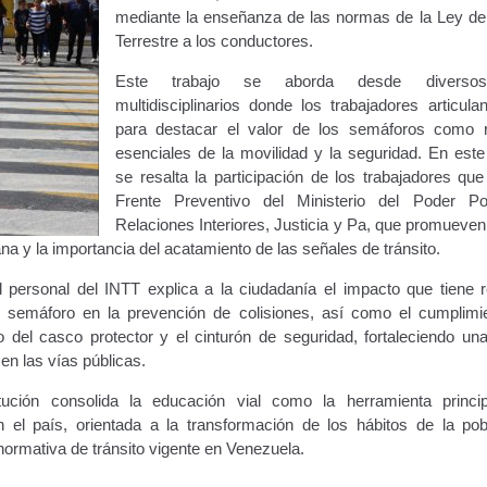
mediante la enseñanza de las normas de la Ley de
Terrestre a los conductores.
Este trabajo se aborda desde diversos
multidisciplinarios donde los trabajadores articula
para destacar el valor de los semáforos como r
esenciales de la movilidad y la seguridad. En este
se resalta la participación de los trabajadores que
Frente Preventivo del Ministerio del Poder Po
Relaciones Interiores, Justicia y Pa, que promueve
na y la importancia del acatamiento de las señales de tránsito.
l personal del INTT explica a la ciudadanía el impacto que tiene r
l semáforo en la prevención de colisiones, así como el cumplimi
o del casco protector y el cinturón de seguridad, fortaleciendo una
en las vías públicas.
tución consolida la educación vial como la herramienta princi
 el país, orientada a la transformación de los hábitos de la pob
 normativa de tránsito vigente en Venezuela.