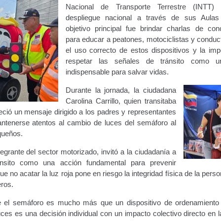
Nacional de Transporte Terrestre (INTT) 
ara publicidad en vehículos.
despliegue nacional a través de sus Aulas 
objetivo principal fue brindar charlas de conc
ervicio (CPS) de Transporte Público de Personas (RUTAS SUB 
para educar a peatones, motociclistas y conduc
el uso correcto de estos dispositivos y la imp
lla Única de Trámite
Registro Original de Licencia de Conducir T
respetar las señales de tránsito como 
indispensable para salvar vidas.
 (4°).
Registro Original de Licencia para Conducir Quinto Grado
Durante la jornada, la ciudadana
Carolina Carrillo, quien transitaba
do (2°) – (Mayores de 16 años).
Registro Original de Licencia p
eció un mensaje dirigido a los padres y representantes
ntenerse atentos al cambio de luces del semáforo al
 (3°) – (Mayores de 16 y menores de 18 años).
queños.
egrante del sector motorizado, invitó a la ciudadanía a
i, Transporte Público y Privado de Personas – Servicio Frecuente
ánsito como una acción fundamental para prevenir
ue no acatar la luz roja pone en riesgo la integridad física de la perso
en Estacionamiento
Trabajos en la Vía Pública
Transporte de Car
eros.
 el semáforo es mucho más que un dispositivo de ordenamiento 
Vehículo – Servicio Frecuente
Vehículo
Vehículos Recuperados D
ces es una decisión individual con un impacto colectivo directo en 