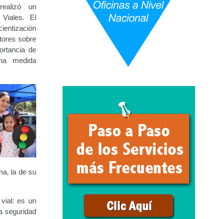
realizó un
Viales. El
ientización
URBANAS-INTERURBANAS) – Frecuentes
tores sobre
ortancia de
ercer Grado (3°).
una medida
 (5°).
ara Conducir Segundo Grado (2°) – (Mayores de 18 años).
Servicios Conexos
na, la de su
ga
Transporte Internacional
Transporte Público
vial: es un
epositados en Estacionamiento de Guarda y Custodia
la seguridad