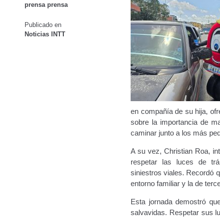
prensa prensa
Oficinas a Nivel Nacional
Otorgamiento de autorización p
Publicado en
Noticias INTT
Otorgamiento de la Certificación de Prestación de S
Pago Electrónico de Trámites en Línea
Paso a Paso
Plani
Registro Original de Licencia para Conducir Cuarto Grado
Registro Original de Licencia para Conducir Segundo Gra
en compañía de su hija, ofr
sobre la importancia de ma
Registro Original de Licencia para Conducir Tercer Grado
caminar junto a los más pe
A su vez, Christian Roa, int
Registro Original Particulares, Carga, Motocicletas, Tax
respetar las luces de tr
siniestros viales. Recordó q
Tarifa por Concepto de Guarda y Custodia de Vehículos 
entorno familiar y la de terc
Esta jornada demostró que
Traspasos y otros modos de Transferir la Propiedad del 
salvavidas. Respetar sus lu