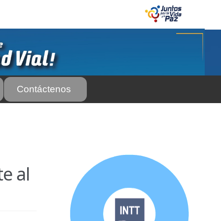
Contáctenos
 Servicio Frecuente
Biblioteca
 Frecuente
AS SUBURBANA O INTERURBANAS) – Servicio Frecuente
e al
el INTT
Estructura Organizativa del INTT
Homologación
rso Abierto
Marco Jurídico
Medios Publicitarios
Noticias