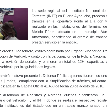
ara publicidad en vehículos.
La sede regional del Instituto Nacional de
Terrestre (INTT) en Puerto Ayacucho, procesó
ervicio (CPS) de Transporte Público de Personas (RUTAS SUB 
trámites en el operativo Ponte al Día con t
realizado en las instalaciones del Terminal d
lla Única de Trámite
Registro Original de Licencia de Conducir T
Melicio Pérez, ubicado en el municipio Atu
Amazonas, beneficiando al gremio de transpo
 (4°).
Registro Original de Licencia para Conducir Quinto Grado
prestan servicio en la entidad.
miércoles 9 de febrero, estuvo coordinada por Órgano Superior de Tr
do (2°) – (Mayores de 16 años).
Registro Original de Licencia p
ión de Vialidad, y contó con la participación de la Policía Nacional
la revisión de seriales y emitieron un total de 129 experticias v
 (3°) – (Mayores de 16 y menores de 18 años).
vehículo por irregularidades legales.
i, Transporte Público y Privado de Personas – Servicio Frecuente
también estuvo presente la Defensa Pública quienes fueron los en
es juradas, cumpliendo con la simplificación de trámites, tal como 
blicada en la Gaceta Oficial 41.469 de fecha 28 de agosto de 2018.
en Estacionamiento
Trabajos en la Vía Pública
Transporte de Car
io Autónomo de Registros y Notarías, quienes autenticaron la 
Vehículo – Servicio Frecuente
Vehículo
Vehículos Recuperados D
ario del vehículo, y el INTT donde se realiza el respectivo registr
 de instituciones del Estado que en un trabajo mancomunado br