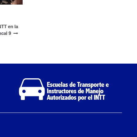
NTT en la
ncal 9