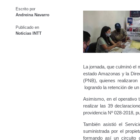
Oficinas a Nivel Nacional
Otorgamiento de autorización p
Escrito por
Navegación de entradas
Andreina Navarro
Otorgamiento de la Certificación de Prestación de S
Publicado en
Noticias INTT
Pago Electrónico de Trámites en Línea
Paso a Paso
Plani
Registro Original de Licencia para Conducir Cuarto Grado
La jornada, que culminó el 
Registro Original de Licencia para Conducir Segundo Gra
estado Amazonas y la Direcc
(PNB), quienes realizaron 
Registro Original de Licencia para Conducir Tercer Grado
logrando la retención de un 
Registro Original Particulares, Carga, Motocicletas, Tax
Asimismo, en el operativo 
realizar las 39 declaracion
providencia Nº 028-2018, pu
Tarifa por Concepto de Guarda y Custodia de Vehículos 
También asistió el Servic
Traspasos y otros modos de Transferir la Propiedad del 
suministrada por el propiet
formando así un circuito