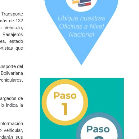
 Transporte
 más de 132
URBANAS-INTERURBANAS) – Frecuentes
u Vehículo,
e Pasajeros
ercer Grado (3°).
res, estado
rtistas que
 (5°).
ansporte del
ara Conducir Segundo Grado (2°) – (Mayores de 18 años).
 Bolivariana
ehiculares,
Servicios Conexos
cargados de
lo indica la
ga
Transporte Internacional
Transporte Público
información
epositados en Estacionamiento de Guarda y Custodia
o vehicular,
indarán sus