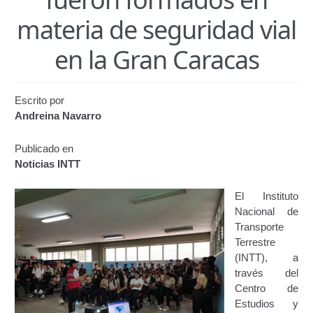
Certificación de Datos para Efectos Consulares con
materia de seguridad vial
Apostilla Electrónica
en la Gran Caracas
Emisión de Nuevo Certificado de Registro de
Vehículo (Duplicado) Automatizado
Escrito por
Renovación de Licencia para Conducir (Servicio
Andreina Navarro
Automatizado)
Publicado en
Autorización para la circulación de Vehículo Sobre
Noticias INTT
Vehículo – Servicio Frecuente
El Instituto
Biblioteca
Nacional de
Transporte
Búsqueda Predictiva Woocommerce
Terrestre
(INTT), a
través del
Certificación de Datos para Efectos Consulares con
Centro de
Apostilla Electrónica – Servicio Frecuente
Estudios y