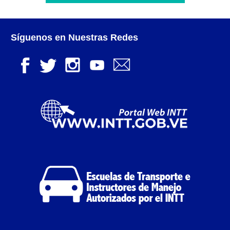
Servicio Conexo de Terminales Terrestres de
Pasajeros por Pérdida, Deterioro, Robo o Hurto.
Síguenos en Nuestras Redes
Experticia de Verificación Legal de Vehículos.
Inspección Técnica Administrativa para
Otorgamiento de Licencia de Operaciones de Servicios
Conexos (Terminales Terrestres de Pasajeros)
Otorgamiento de Licencia de Operación para
Talleres Mecánicos a efectos de la Revisión Técnica de
Vehículos.
Servicios Conexos – Cultura del Transporte
Capacitación en Manejo Defensivo para
Empresas Privadas y Particulares (Cultura del
Transporte)