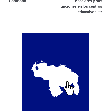
Carabobo
Escolares y sus
Otorgamiento de autorización para
funciones en los centros
publicidad en vehículos.
educativos
Otorgamiento de la Certificación de Prestación de
Servicio (CPS) de Transporte Público de Personas
(RUTAS SUB URBANAS-INTERURBANAS) – Frecuentes
Pago Electrónico de Trámites en Línea
Paso a Paso
Planilla Única de Trámite
Registro Original de Licencia de Conducir Tercer
Grado (3°).
Registro Original de Licencia para Conducir Cuarto
Grado (4°).