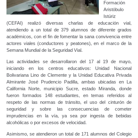
Formación
Certificación Provisional de Prestación del Servicio de
Aristóbulo
Transporte Público de Personas Modalidad Periférico
Istúriz
(RUTAS SUBURBANA O INTERURBANAS) – Servicio
(CEFAI) realizó diversas charlas de educación vial,
Frecuente
atendiendo a un total de 379 alumnos de diferente grados
académicos, con el fin de fomentar la sana convivencia entre
Consultas Privadas
actores viales (conductores y peatones), en el marco de la
Semana Mundial de la Seguridad Vial.
Educación Vial
Las actividades se desarrollaron del 17 al 19 de mayo,
iniciando en los centros educativos: Unidad Nacional
Escuelas del Transporte e Instructores de Manejo
Bolivariana Lino de Clemente y la Unidad Educativa Privada
Almirante José Prudencio Padilla, ambas ubicadas en La
Estacionamientos registrados ante el INTT
California Norte, municipio Sucre, estado Miranda, donde
fueron formados 148 estudiantes, en temas referidos al
Estructura Organizativa del INTT
respeto de las normas de tránsito, el uso del cinturón de
seguridad y sobre las consecuencias de cometer
Homologación
imprudencias en la vía, ya sea por ingesta de bebidas
alcohólicas o por excesos de velocidad.
Autorización de Circulación Para Unidades Que
Asimismo, se atendieron un total de 171 alumnos del Colegio
Transportan Mercancía De Alto Riesgo.