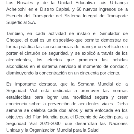
Los Rosales y de la Unidad Educativa Luis Urbaneja
Achelpohl, en el Distrito Capital, y 60 nuevos ingresos de la
Constancia De Cumplimiento Sobre Homologación
Escuela del Transporte del Sistema Integral de Transporte
Para Vehículos Importados.
Superficial S.A.
Constancia de cumplimiento sobre la composición
También, en cada actividad se instaló el Simulador de
y ubicación Número de Identificación vehicular (NIV).
Choque, el cual es un dispositivo que permite demostrar de
forma práctica las consecuencias de manejar un vehículo sin
portar el cinturón de seguridad, y se explicó a través de los
Homologación de Prototipo Vehicular.
alcoholentes, los efectos que producen las bebidas
alcohólicas en el sistema nervioso al momento de conducir,
Homologación Vehícular Por Reformas de
disminuyendo la concentración en un cincuenta por ciento.
Importancia o Cambio de Características (Aplica para
Vehículos de Carga, Transporte de Personas y Gruas).
Es importante destacar, que la Semana Mundial de la
Seguridad Vial está dedicada a promover las normas
Registro de Empresas Fabricantes, Ensambladoras,
establecidas para lograr una movilidad segura y crear
Carroceras, Importadoras, Distribuidoras y Talleres
conciencia sobre la prevención de accidentes viales. Dicha
Especializados en Reformas de Vehículos (REFECIV).
semana se celebra cada dos años y está enfocada en los
objetivos del Plan Mundial para el Decenio de Acción para la
Seguridad Vial 2021-2030, que desarrollan las Naciones
Junta Directiva
Unidas y la Organización Mundial para la Salud.