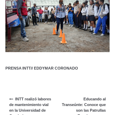
Campaña de educación vial y ciudadana
Recaudos y requisitos para cambio de motivo de un
medio publicitario fijo.
Recaudos y requisitos para Estudio de Proyecto
para instalación de medio publicitario (valla
publicitaria).
Recaudos y requisitos para instalación o
renovación de autorización de medio publicitario fijo.
PRENSA INTT// EDDYMAR CORONADO
Recaudos y requisitos para instalación o
renovación de medio publicitario fijo.
Noticias
Navegación de entradas
INTT realizó labores
Educando al
de mantenimiento vial
Transeúnte: Conoce que
Oficinas a Nivel Nacional
en la Universidad de
son las Patrullas