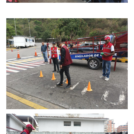
Segundo Grado (2°) – (Mayores de 16 años).
Registro Original de Licencia para Conducir Tercer
Grado (3°) – (Mayores de 16 y menores de 18 años).
Registro Original de Licencia para Conducir Tercer
Grado (3°).
Renovación de Licencia para Conducir (Servicio
Automatizado).
Licencia para Conducir – Servicio Frecuente
Llamado a Concurso Abierto
Marco Jurídico
Medios Publicitarios