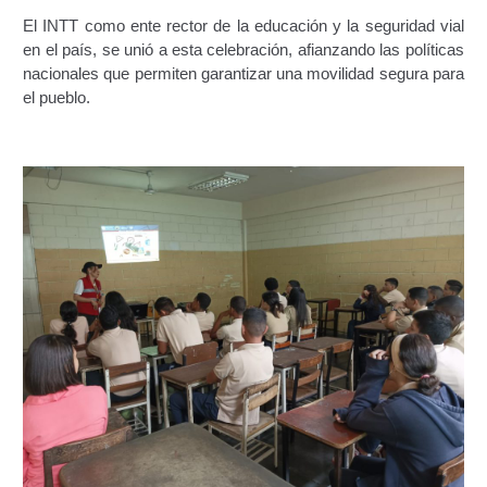
Junta Directiva Old
El INTT como ente rector de la educación y la seguridad vial
en el país, se unió a esta celebración, afianzando las políticas
Licencia para Conducir
nacionales que permiten garantizar una movilidad segura para
el pueblo.
Certificación de Datos de Licencia para Conducir.
Certificación de Datos para Efectos Consulares con
Apostilla Electrónica
Registro Original de Licencia para Conducir Cuarto
Grado (4°).
Registro Original de Licencia para Conducir Quinto
Grado (5°).
Registro Original de Licencia para Conducir
Segundo Grado (2°) – (Mayores de 18 años).
Registro Original de Licencia para Conducir