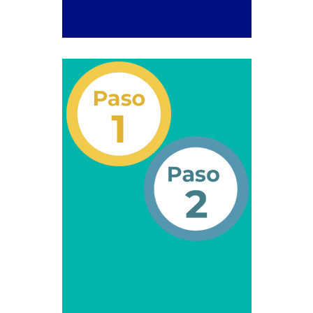
Registro Original de Licencia para Conducir Quinto
Grado (5°).
Registro Original de Licencia para Conducir Segundo
Grado (2°) – (Mayores de 16 años).
Registro Original de Licencia para Conducir Segundo
Grado (2°) – (Mayores de 18 años).
Registro Original de Licencia para Conducir Tercer
Grado (3°) – (Mayores de 16 y menores de 18 años).
Registro Original Particulares, Carga, Motocicletas,
Taxi, Transporte Público y Privado de Personas – Servicio
Frecuente
Servicios Conexos
Copia Certificada de Licencia de Operaciones del