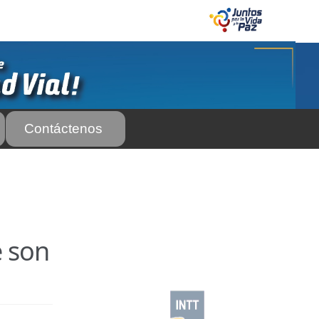
Contáctenos
 Servicio Frecuente
Biblioteca
 Frecuente
AS SUBURBANA O INTERURBANAS) – Servicio Frecuente
e son
el INTT
Estructura Organizativa del INTT
Homologación
rso Abierto
Marco Jurídico
Medios Publicitarios
Noticias