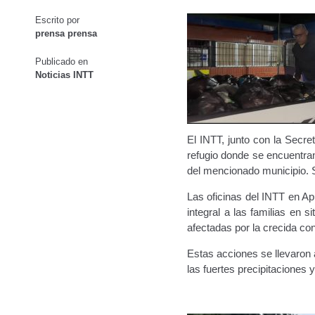
Oficinas a Nivel Nacional
Otorgamiento de autorización p
Escrito por
Navegación de entradas
prensa prensa
Otorgamiento de la Certificación de Prestación de S
Publicado en
Noticias INTT
Pago Electrónico de Trámites en Línea
Paso a Paso
Plani
Registro Original de Licencia para Conducir Cuarto Grado
El INTT, junto con la Secr
Registro Original de Licencia para Conducir Segundo Gra
refugio donde se encuentran
del mencionado municipio. 
Registro Original de Licencia para Conducir Tercer Grado
Las oficinas del INTT en Ap
integral a las familias en s
Registro Original Particulares, Carga, Motocicletas, Tax
afectadas por la crecida con
Estas acciones se llevaron 
Tarifa por Concepto de Guarda y Custodia de Vehículos 
las fuertes precipitaciones
Traspasos y otros modos de Transferir la Propiedad del 