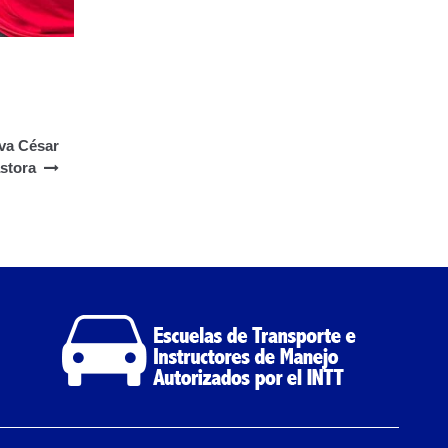
iva César
stora