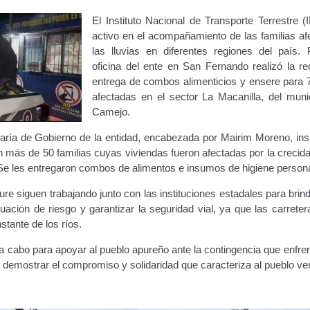
ara publicidad en vehículos.
El Instituto Nacional de Transporte Terrestre (
activo en el acompañamiento de las familias af
las lluvias en diferentes regiones del país. P
ervicio (CPS) de Transporte Público de Personas (RUTAS SUB 
oficina del ente en San Fernando realizó la re
entrega de combos alimenticios y ensere para 7
lla Única de Trámite
Registro Original de Licencia de Conducir T
afectadas en el sector La Macanilla, del muni
Camejo.
 (4°).
Registro Original de Licencia para Conducir Quinto Grado
etaría de Gobierno de la entidad, encabezada por Mairim Moreno, ins
do (2°) – (Mayores de 16 años).
Registro Original de Licencia p
 más de 50 familias cuyas viviendas fueron afectadas por la crecida
Se les entregaron combos de alimentos e insumos de higiene persona
 (3°) – (Mayores de 16 y menores de 18 años).
ure siguen trabajando junto con las instituciones estadales para brin
ituación de riesgo y garantizar la seguridad vial, ya que las carrete
i, Transporte Público y Privado de Personas – Servicio Frecuente
stante de los ríos.
a cabo para apoyar al pueblo apureño ante la contingencia que enfre
en Estacionamiento
Trabajos en la Vía Pública
Transporte de Car
 y demostrar el compromiso y solidaridad que caracteriza al pueblo v
Vehículo – Servicio Frecuente
Vehículo
Vehículos Recuperados D