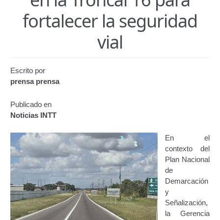
Certificación de Datos para Efectos Consulares con
fortalecer la seguridad
Apostilla Electrónica
vial
Emisión de Nuevo Certificado de Registro de
Vehículo (Duplicado) Automatizado
Escrito por
Renovación de Licencia para Conducir (Servicio
prensa prensa
Automatizado)
Publicado en
Autorización para la circulación de Vehículo Sobre
Noticias INTT
Vehículo – Servicio Frecuente
En el
Biblioteca
contexto del
Plan Nacional
Búsqueda Predictiva Woocommerce
de
Demarcación
y
Certificación de Datos para Efectos Consulares con
Señalización,
Apostilla Electrónica – Servicio Frecuente
la Gerencia