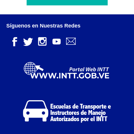
Otorgamiento de autorización para
publicidad en vehículos.
Síguenos en Nuestras Redes
Otorgamiento de la Certificación de Prestación de
Servicio (CPS) de Transporte Público de Personas
(RUTAS SUB URBANAS-INTERURBANAS) – Frecuentes
Pago Electrónico de Trámites en Línea
Paso a Paso
Planilla Única de Trámite
Registro Original de Licencia de Conducir Tercer
Grado (3°).
Registro Original de Licencia para Conducir Cuarto
Grado (4°).