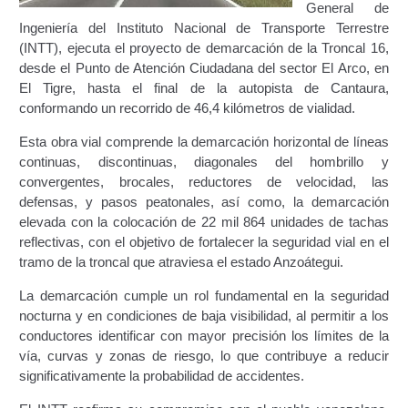
General de
Certificación Provisional de Prestación del Servicio de
Ingeniería del Instituto Nacional de Transporte Terrestre
Transporte Público de Personas Modalidad Periférico
(INTT), ejecuta el proyecto de demarcación de la Troncal 16,
(RUTAS SUBURBANA O INTERURBANAS) – Servicio
desde el Punto de Atención Ciudadana del sector El Arco, en
Frecuente
El Tigre, hasta el final de la autopista de Cantaura,
conformando un recorrido de 46,4 kilómetros de vialidad.
Consultas Privadas
Esta obra vial comprende la demarcación horizontal de líneas
Educación Vial
continuas, discontinuas, diagonales del hombrillo y
convergentes, brocales, reductores de velocidad, las
defensas, y pasos peatonales, así como, la demarcación
Escuelas del Transporte e Instructores de Manejo
elevada con la colocación de 22 mil 864 unidades de tachas
reflectivas, con el objetivo de fortalecer la seguridad vial en el
Estacionamientos registrados ante el INTT
tramo de la troncal que atraviesa el estado Anzoátegui.
Estructura Organizativa del INTT
La demarcación cumple un rol fundamental en la seguridad
nocturna y en condiciones de baja visibilidad, al permitir a los
conductores identificar con mayor precisión los límites de la
Homologación
vía, curvas y zonas de riesgo, lo que contribuye a reducir
significativamente la probabilidad de accidentes.
Autorización de Circulación Para Unidades Que
Transportan Mercancía De Alto Riesgo.