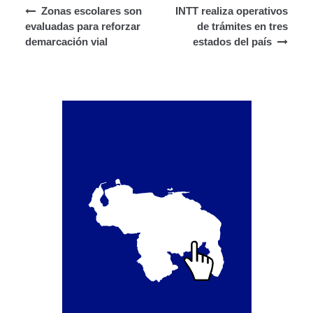
Navegación de entradas
Segundo Grado (2°) – (Mayores de 16 años).
Zonas escolares son
INTT realiza operativos
evaluadas para reforzar
de trámites en tres
demarcación vial
estados del país
Registro Original de Licencia para Conducir Tercer
Grado (3°) – (Mayores de 16 y menores de 18 años).
Registro Original de Licencia para Conducir Tercer
Grado (3°).
Renovación de Licencia para Conducir (Servicio
Automatizado).
Licencia para Conducir – Servicio Frecuente
Llamado a Concurso Abierto
Marco Jurídico
Medios Publicitarios