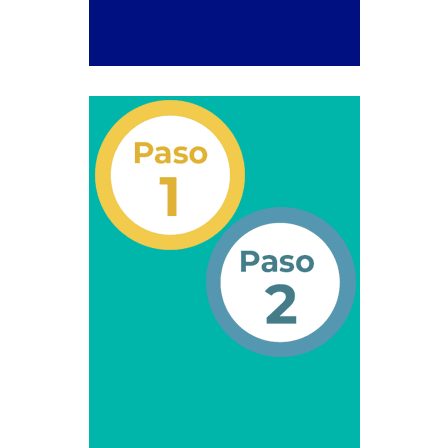
Campaña de educación vial y ciudadana
Recaudos y requisitos para cambio de motivo de un
medio publicitario fijo.
Recaudos y requisitos para Estudio de Proyecto
para instalación de medio publicitario (valla
publicitaria).
Recaudos y requisitos para instalación o
renovación de autorización de medio publicitario fijo.
Recaudos y requisitos para instalación o
renovación de medio publicitario fijo.
Noticias
Oficinas a Nivel Nacional