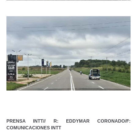
Junta Directiva Old
Licencia para Conducir
Certificación de Datos de Licencia para Conducir.
Certificación de Datos para Efectos Consulares con
Apostilla Electrónica
Registro Original de Licencia para Conducir Cuarto
Grado (4°).
Registro Original de Licencia para Conducir Quinto
Grado (5°).
Registro Original de Licencia para Conducir
Segundo Grado (2°) – (Mayores de 18 años).
PRENSA INTT// R: EDDYMAR CORONADO/F:
COMUNICACIONES INTT
Registro Original de Licencia para Conducir