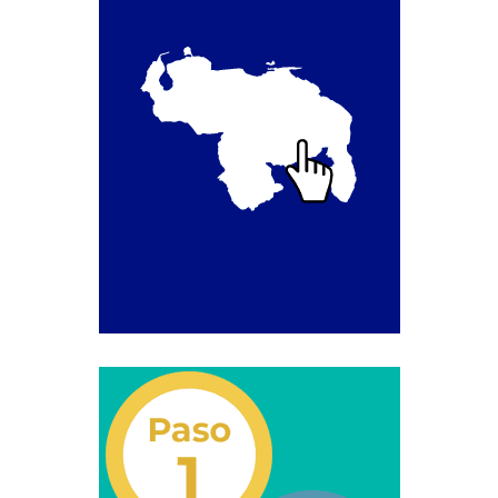
Segundo Grado (2°) – (Mayores de 16 años).
Registro Original de Licencia para Conducir Tercer
Grado (3°) – (Mayores de 16 y menores de 18 años).
Registro Original de Licencia para Conducir Tercer
Grado (3°).
Renovación de Licencia para Conducir (Servicio
Automatizado).
Licencia para Conducir – Servicio Frecuente
Llamado a Concurso Abierto
Marco Jurídico
Medios Publicitarios