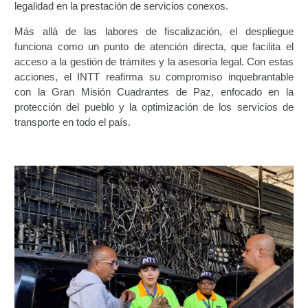
legalidad en la prestación de servicios conexos.
Constancia De Cumplimiento Sobre Homologación
Más allá de las labores de fiscalización, el despliegue
Para Vehículos Importados.
funciona como un punto de atención directa, que facilita el
acceso a la gestión de trámites y la asesoría legal. Con estas
Constancia de cumplimiento sobre la composición
acciones, el INTT reafirma su compromiso inquebrantable
y ubicación Número de Identificación vehicular (NIV).
con la Gran Misión Cuadrantes de Paz, enfocado en la
protección del pueblo y la optimización de los servicios de
transporte en todo el país.
Homologación de Prototipo Vehicular.
Homologación Vehícular Por Reformas de
Importancia o Cambio de Características (Aplica para
Vehículos de Carga, Transporte de Personas y Gruas).
Registro de Empresas Fabricantes, Ensambladoras,
Carroceras, Importadoras, Distribuidoras y Talleres
Especializados en Reformas de Vehículos (REFECIV).
Junta Directiva