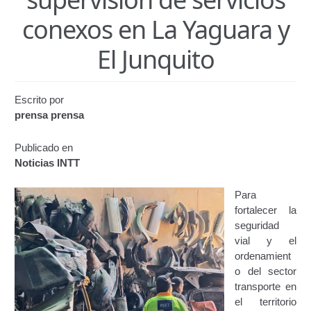
Certificación de Datos para Efectos Consulares con
conexos en La Yaguara y
Apostilla Electrónica
El Junquito
Emisión de Nuevo Certificado de Registro de
Vehículo (Duplicado) Automatizado
Escrito por
Renovación de Licencia para Conducir (Servicio
prensa prensa
Automatizado)
Publicado en
Autorización para la circulación de Vehículo Sobre
Noticias INTT
Vehículo – Servicio Frecuente
Para
Biblioteca
fortalecer la
seguridad
Búsqueda Predictiva Woocommerce
vial y el
ordenamient
o del sector
Certificación de Datos para Efectos Consulares con
transporte en
Apostilla Electrónica – Servicio Frecuente
el territorio