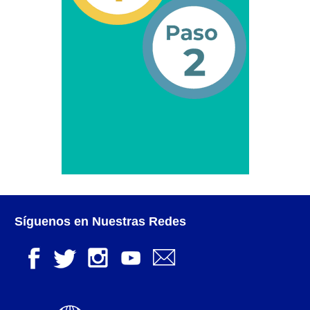
Campaña de educación vial y ciudadana
Recaudos y requisitos para cambio de motivo de un
medio publicitario fijo.
Recaudos y requisitos para Estudio de Proyecto
para instalación de medio publicitario (valla
publicitaria).
Recaudos y requisitos para instalación o
renovación de autorización de medio publicitario fijo.
Recaudos y requisitos para instalación o
Síguenos en Nuestras Redes
renovación de medio publicitario fijo.
Noticias
Oficinas a Nivel Nacional