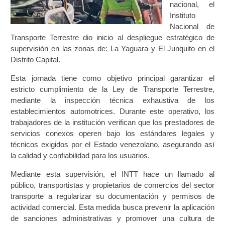
nacional, el
Certificación Provisional de Prestación del Servicio de
Instituto
Transporte Público de Personas Modalidad Periférico
Nacional de
(RUTAS SUBURBANA O INTERURBANAS) – Servicio
Transporte Terrestre dio inicio al despliegue estratégico de
Frecuente
supervisión en las zonas de: La Yaguara y El Junquito en el
Distrito Capital.
Consultas Privadas
Esta jornada tiene como objetivo principal garantizar el
Educación Vial
estricto cumplimiento de la Ley de Transporte Terrestre,
mediante la inspección técnica exhaustiva de los
establecimientos automotrices. Durante este operativo, los
Escuelas del Transporte e Instructores de Manejo
trabajadores de la institución verifican que los prestadores de
servicios conexos operen bajo los estándares legales y
Estacionamientos registrados ante el INTT
técnicos exigidos por el Estado venezolano, asegurando así
la calidad y confiabilidad para los usuarios.
Estructura Organizativa del INTT
Mediante esta supervisión, el INTT hace un llamado al
público, transportistas y propietarios de comercios del sector
Homologación
transporte a regularizar su documentación y permisos de
actividad comercial. Esta medida busca prevenir la aplicación
Autorización de Circulación Para Unidades Que
de sanciones administrativas y promover una cultura de
Transportan Mercancía De Alto Riesgo.