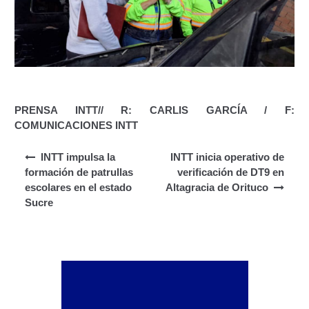
Junta Directiva Old
Licencia para Conducir
Certificación de Datos de Licencia para Conducir.
Certificación de Datos para Efectos Consulares con
PRENSA INTT// R: CARLIS GARCÍA / F:
Apostilla Electrónica
COMUNICACIONES INTT
Navegación de entradas
INTT impulsa la
INTT inicia operativo de
Registro Original de Licencia para Conducir Cuarto
formación de patrullas
verificación de DT9 en
Grado (4°).
escolares en el estado
Altagracia de Orituco
Sucre
Registro Original de Licencia para Conducir Quinto
Grado (5°).
Registro Original de Licencia para Conducir
Segundo Grado (2°) – (Mayores de 18 años).
Registro Original de Licencia para Conducir