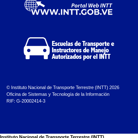
Otorgamiento de autorización para
publicidad en vehículos.
Otorgamiento de la Certificación de Prestación de
Servicio (CPS) de Transporte Público de Personas
(RUTAS SUB URBANAS-INTERURBANAS) – Frecuentes
Pago Electrónico de Trámites en Línea
Paso a Paso
Planilla Única de Trámite
© Instituto Nacional de Transporte Terrestre (INTT) 2026
Oficina de Sistemas y Tecnología de la Información
Registro Original de Licencia de Conducir Tercer
RIF: G-20002414-3
Grado (3°).
Registro Original de Licencia para Conducir Cuarto
Grado (4°).
Instituto Nacional de Transporte Terrestre (INTT)