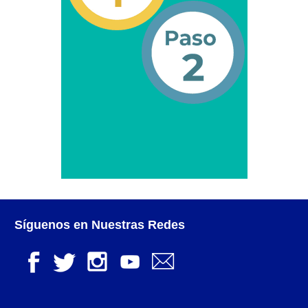
Otorgamiento de autorización para
publicidad en vehículos.
Otorgamiento de la Certificación de Prestación de
Servicio (CPS) de Transporte Público de Personas
(RUTAS SUB URBANAS-INTERURBANAS) – Frecuentes
Pago Electrónico de Trámites en Línea
Paso a Paso
Planilla Única de Trámite
Registro Original de Licencia de Conducir Tercer
Síguenos en Nuestras Redes
Grado (3°).
Registro Original de Licencia para Conducir Cuarto
Grado (4°).