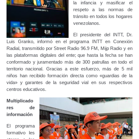
la infancia y masificar el
Certificación Provisional de Prestación del Servicio de
respeto a las normas de
Transporte Público de Personas Modalidad Periférico
tránsito en todos los hogares
(RUTAS SUBURBANA O INTERURBANAS) – Servicio
venezolanos.
Frecuente
El presidente del INTT, Dr.
Consultas Privadas
Luis Granko, informó en el programa INTT en Conexión
Radial, transmitido por Street Radio 96.9 FM, Mijp Radio y en
Educación Vial
las plataformas digitales del ente; que hasta la fecha se han
conformado y juramentado más de 300 patrullas en todo el
territorio nacional. Gracias a este esfuerzo, más de 5 mil
Escuelas del Transporte e Instructores de Manejo
niños han recibido formación directa como «guardias de la
vida» y garantes de la seguridad vial en sus respectivos
Estacionamientos registrados ante el INTT
centros educativos.
Estructura Organizativa del INTT
Multiplicado
res de
información
Homologación
El programa
Autorización de Circulación Para Unidades Que
formativo les
Transportan Mercancía De Alto Riesgo.