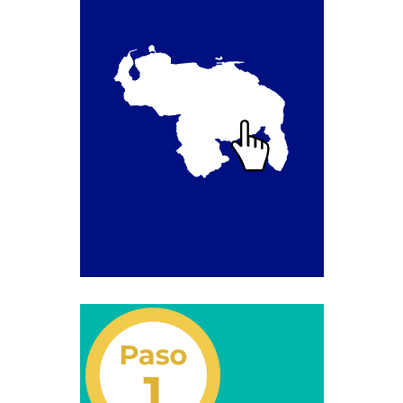
Campaña de educación vial y ciudadana
Recaudos y requisitos para cambio de motivo de un
medio publicitario fijo.
Recaudos y requisitos para Estudio de Proyecto
para instalación de medio publicitario (valla
publicitaria).
Recaudos y requisitos para instalación o
renovación de autorización de medio publicitario fijo.
Recaudos y requisitos para instalación o
renovación de medio publicitario fijo.
Noticias
Oficinas a Nivel Nacional