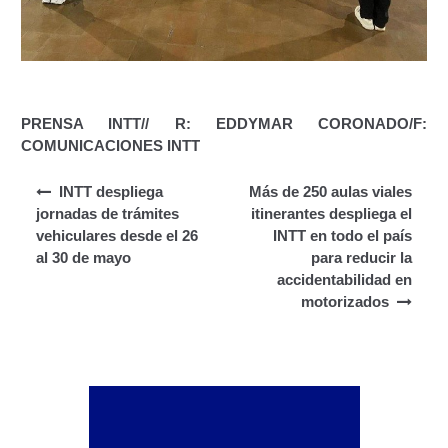
Segundo Grado (2°) – (Mayores de 16 años).
Registro Original de Licencia para Conducir Tercer
Grado (3°) – (Mayores de 16 y menores de 18 años).
PRENSA INTT// R: EDDYMAR CORONADO/F:
Registro Original de Licencia para Conducir Tercer
COMUNICACIONES INTT
Grado (3°).
Navegación de entradas
INTT despliega
Más de 250 aulas viales
Renovación de Licencia para Conducir (Servicio
jornadas de trámites
itinerantes despliega el
Automatizado).
vehiculares desde el 26
INTT en todo el país
al 30 de mayo
para reducir la
Licencia para Conducir – Servicio Frecuente
accidentabilidad en
motorizados
Llamado a Concurso Abierto
Marco Jurídico
Medios Publicitarios