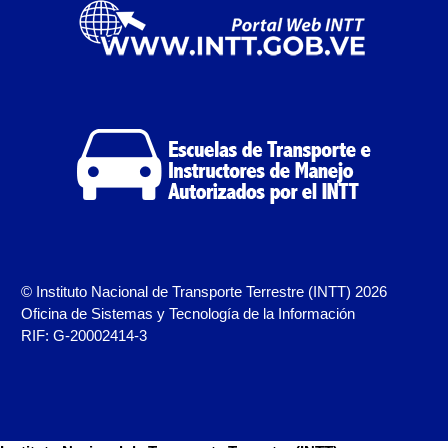
Registro Original de Licencia para Conducir Quinto
Grado (5°).
Registro Original de Licencia para Conducir Segundo
Grado (2°) – (Mayores de 16 años).
Registro Original de Licencia para Conducir Segundo
Grado (2°) – (Mayores de 18 años).
Registro Original de Licencia para Conducir Tercer
Grado (3°) – (Mayores de 16 y menores de 18 años).
© Instituto Nacional de Transporte Terrestre (INTT) 2026
Registro Original Particulares, Carga, Motocicletas,
Oficina de Sistemas y Tecnología de la Información
Taxi, Transporte Público y Privado de Personas – Servicio
RIF: G-20002414-3
Frecuente
Servicios Conexos
Copia Certificada de Licencia de Operaciones del