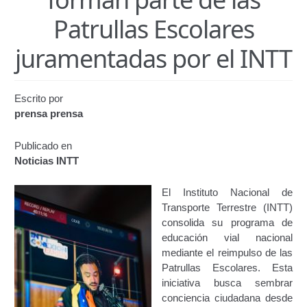
Certificación de Datos para Efectos Consulares con
Patrullas Escolares
Apostilla Electrónica
juramentadas por el INTT
Emisión de Nuevo Certificado de Registro de
Vehículo (Duplicado) Automatizado
Escrito por
Renovación de Licencia para Conducir (Servicio
prensa prensa
Automatizado)
Publicado en
Autorización para la circulación de Vehículo Sobre
Noticias INTT
Vehículo – Servicio Frecuente
El Instituto Nacional de
Biblioteca
Transporte Terrestre (INTT)
consolida su programa de
Búsqueda Predictiva Woocommerce
educación vial nacional
mediante el reimpulso de las
Patrullas Escolares. Esta
Certificación de Datos para Efectos Consulares con
iniciativa busca sembrar
Apostilla Electrónica – Servicio Frecuente
conciencia ciudadana desde