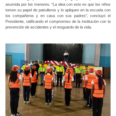
Junta Directiva Old
asumida por los menores. “La idea con esto es que los niños
tomen su papel de patrulleros y lo apliquen en la escuela con
los compañeros y en casa con sus padres”, concluyó el
Licencia para Conducir
Presidente, ratificando el compromiso de la institución con la
prevención de accidentes y el resguardo de la vida.
Certificación de Datos de Licencia para Conducir.
Certificación de Datos para Efectos Consulares con
Apostilla Electrónica
Registro Original de Licencia para Conducir Cuarto
Grado (4°).
Registro Original de Licencia para Conducir Quinto
Grado (5°).
Registro Original de Licencia para Conducir
Segundo Grado (2°) – (Mayores de 18 años).
Registro Original de Licencia para Conducir