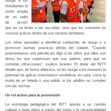
otorga a los
estudiantes la
Constancia De Cumplimiento Sobre Homologación
visión amplia
Para Vehículos Importados.
de un radio
de acción
Constancia de cumplimiento sobre la composición
que no se limita a las escuelas, sino que los convierte en
y ubicación Número de Identificación vehicular (NIV).
voceros activos dentro de sus núcleos familiares.
Los niños aprenden a identificar conductas de riesgo y a
Homologación de Prototipo Vehicular.
promover buenas prácticas detrás del volante. “Cuando
juramentamos una patrulla les digo a los niños que ellos son
Homologación Vehícular Por Reformas de
ahora los que supervisan que sus padres, para que no
Importancia o Cambio de Características (Aplica para
cometan infracciones”, explicó Granko. El titular del INTT
Vehículos de Carga, Transporte de Personas y Gruas).
detalló que, de forma didáctica, se les otorga a los menores la
potestad de aplicar «sanciones» simbólicas en casa, como la
Registro de Empresas Fabricantes, Ensambladoras,
multa de un helado o una salida, si los adultos no cumplen
Carroceras, Importadoras, Distribuidoras y Talleres
con las normas.
Especializados en Reformas de Vehículos (REFECIV).
Un rol activo para la prevención
Junta Directiva
La estrategia pedagógica del INTT apunta a un cambio
cultural a largo plazo a través del juego y la responsabilidad