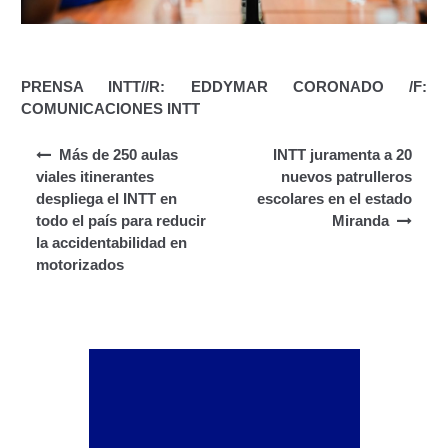
Segundo Grado (2°) – (Mayores de 16 años).
Registro Original de Licencia para Conducir Tercer
Grado (3°) – (Mayores de 16 y menores de 18 años).
PRENSA INTT//R: EDDYMAR CORONADO /F:
COMUNICACIONES INTT
Registro Original de Licencia para Conducir Tercer
Navegación de entradas
Grado (3°).
Más de 250 aulas
INTT juramenta a 20
viales itinerantes
nuevos patrulleros
despliega el INTT en
escolares en el estado
Renovación de Licencia para Conducir (Servicio
todo el país para reducir
Miranda
Automatizado).
la accidentabilidad en
motorizados
Licencia para Conducir – Servicio Frecuente
Llamado a Concurso Abierto
Marco Jurídico
Medios Publicitarios