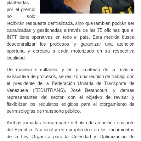
planteadas
por el gremio
Constancia De Cumplimiento Sobre Homologación
no solo
Para Vehículos Importados.
recibirán respuesta centralizada, sino que también podrán ser
canalizadas y gestionadas a través de las 75 oficinas que el
Constancia de cumplimiento sobre la composición
INTT tiene operativas en todo el país. Esta medida busca
y ubicación Número de Identificación vehicular (NIV).
descentralizar los procesos y garantizar una atención
oportuna y cercana a cada motorizado en su respectiva
Homologación de Prototipo Vehicular.
localidad.
De manera simultánea, y en el contexto de la revisión
Homologación Vehícular Por Reformas de
exhaustiva de procesos, se realizó una reunión de trabajo con
Importancia o Cambio de Características (Aplica para
el presidente de la Federación Unitaria de Transporte de
Vehículos de Carga, Transporte de Personas y Gruas).
Venezuela (FEDUTRANS), José Betancourt, y demás
representantes del sector, con el objetivo de revisar y
Registro de Empresas Fabricantes, Ensambladoras,
flexibilizar los requisitos exigidos para el otorgamiento de
Carroceras, Importadoras, Distribuidoras y Talleres
permisologías de transporte público.
Especializados en Reformas de Vehículos (REFECIV).
Ambas jornadas forman parte del plan de atención constante
del Ejecutivo Nacional y en cumpliendo con los lineamientos
Junta Directiva
de la Ley Orgánica para la Celeridad y Optimización de