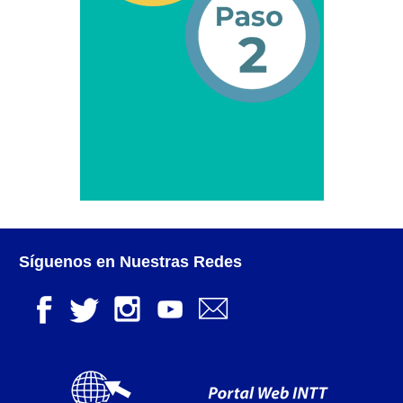
Otorgamiento de autorización para
publicidad en vehículos.
Otorgamiento de la Certificación de Prestación de
Servicio (CPS) de Transporte Público de Personas
(RUTAS SUB URBANAS-INTERURBANAS) – Frecuentes
Pago Electrónico de Trámites en Línea
Paso a Paso
Planilla Única de Trámite
Síguenos en Nuestras Redes
Registro Original de Licencia de Conducir Tercer
Grado (3°).
Registro Original de Licencia para Conducir Cuarto
Grado (4°).