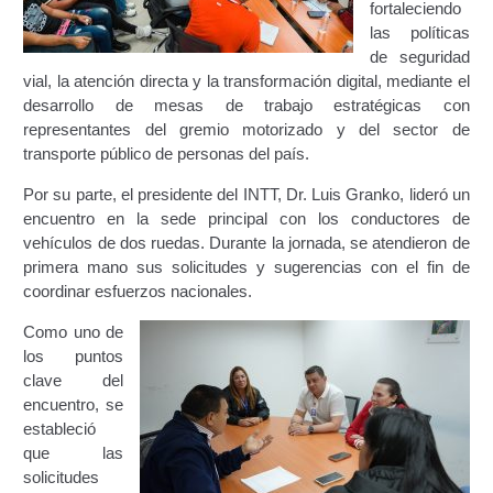
fortaleciendo
Certificación Provisional de Prestación del Servicio de
las políticas
Transporte Público de Personas Modalidad Periférico
de seguridad
(RUTAS SUBURBANA O INTERURBANAS) – Servicio
vial, la atención directa y la transformación digital, mediante el
Frecuente
desarrollo de mesas de trabajo estratégicas con
representantes del gremio motorizado y del sector de
Consultas Privadas
transporte público de personas del país.
Por su parte, el presidente del INTT, Dr. Luis Granko, lideró un
Educación Vial
encuentro en la sede principal con los conductores de
vehículos de dos ruedas. Durante la jornada, se atendieron de
Escuelas del Transporte e Instructores de Manejo
primera mano sus solicitudes y sugerencias con el fin de
coordinar esfuerzos nacionales.
Estacionamientos registrados ante el INTT
Como uno de
Estructura Organizativa del INTT
los puntos
clave del
encuentro, se
Homologación
estableció
que las
Autorización de Circulación Para Unidades Que
solicitudes
Transportan Mercancía De Alto Riesgo.