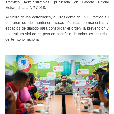
Trámites Administrativos, publicada en Gaceta Oficial
Junta Directiva Old
Extraordinaria N.º 7.018.
Licencia para Conducir
Al cierre de las actividades, el Presidente del INTT ratificó su
compromiso de mantener mesas técnicas permanentes y
espacios de diálogo para consolidar el orden, la prevención y
Certificación de Datos de Licencia para Conducir.
una cultura vial de respeto en beneficio de todos los usuarios
del territorio nacional.
Certificación de Datos para Efectos Consulares con
Apostilla Electrónica
Registro Original de Licencia para Conducir Cuarto
Grado (4°).
Registro Original de Licencia para Conducir Quinto
Grado (5°).
Registro Original de Licencia para Conducir
Segundo Grado (2°) – (Mayores de 18 años).
Registro Original de Licencia para Conducir