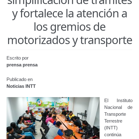
Certificación de Datos para Efectos Consulares con
y fortalece la atención a
Apostilla Electrónica
los gremios de
Emisión de Nuevo Certificado de Registro de
Vehículo (Duplicado) Automatizado
motorizados y transporte
Renovación de Licencia para Conducir (Servicio
Automatizado)
Escrito por
prensa prensa
Autorización para la circulación de Vehículo Sobre
Vehículo – Servicio Frecuente
Publicado en
Noticias INTT
Biblioteca
El Instituto
Búsqueda Predictiva Woocommerce
Nacional de
Transporte
Terrestre
Certificación de Datos para Efectos Consulares con
(INTT)
Apostilla Electrónica – Servicio Frecuente
continúa