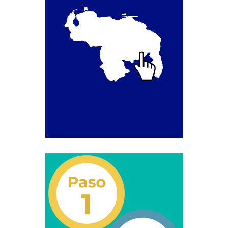
Campaña de educación vial y ciudadana
Recaudos y requisitos para cambio de motivo de un
medio publicitario fijo.
Recaudos y requisitos para Estudio de Proyecto
para instalación de medio publicitario (valla
publicitaria).
Recaudos y requisitos para instalación o
renovación de autorización de medio publicitario fijo.
Recaudos y requisitos para instalación o
renovación de medio publicitario fijo.
Noticias
Oficinas a Nivel Nacional