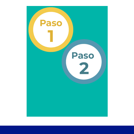
Otorgamiento de autorización para
publicidad en vehículos.
Otorgamiento de la Certificación de Prestación de
Servicio (CPS) de Transporte Público de Personas
(RUTAS SUB URBANAS-INTERURBANAS) – Frecuentes
Pago Electrónico de Trámites en Línea
Paso a Paso
Planilla Única de Trámite
Registro Original de Licencia de Conducir Tercer
Grado (3°).
Registro Original de Licencia para Conducir Cuarto
Grado (4°).