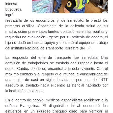
intensa
búsqueda,
Constancia De Cumplimiento Sobre Homologación
logró
Para Vehículos Importados.
rescatarla de los escombros y, de inmediato, le prestó los
primeros auxilios. Consciente de la delicada salud de su
Constancia de cumplimiento sobre la composición
madre, quien presentaba fuertes contusiones en las rodillas y
y ubicación Número de Identificación vehicular (NIV).
requería una evaluación urgente por su prótesis de cadera, el
hijo no dudó en buscar apoyo y contactó al equipo de trabajo
Homologación de Prototipo Vehicular.
del Instituto Nacional de Transporte Terrestre (INTT).
La respuesta del ente de transporte fue inmediata. Una
Homologación Vehícular Por Reformas de
comisión de trabajadores se trasladó con urgencia hasta el
Importancia o Cambio de Características (Aplica para
sector Caribe, donde se encontraba la sobreviviente. Con el
Vehículos de Carga, Transporte de Personas y Gruas).
máximo cuidado y el respeto que infunde la vulnerabilidad de
una mujer de casi un siglo de vida, el personal del INTT
Registro de Empresas Fabricantes, Ensambladoras,
aseguró su traslado hacia el centro asistencial habilitado por
Carroceras, Importadoras, Distribuidoras y Talleres
la institución en la zona.
Especializados en Reformas de Vehículos (REFECIV).
En el centro de acopio, médicos especialistas recibieron a la
Junta Directiva
señora Evangelina. El diagnóstico inicial concentró los
esfuerzos en un riguroso chequeo óseo para verificar el