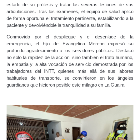
Junta Directiva Old
estado de su prótesis y tratar las severas lesiones de sus
articulaciones. Tras los exámenes, el equipo de salud aplicó
de forma oportuna el tratamiento pertinente, estabilizando a la
Licencia para Conducir
paciente y devolviéndole la tranquilidad a su familia.
Certificación de Datos de Licencia para Conducir.
Conmovido por el despliegue y el desenlace de la
emergencia, el hijo de Evangelina Moreno expresó su
Certificación de Datos para Efectos Consulares con
profundo agradecimiento a los servidores públicos. Destacó
Apostilla Electrónica
no solo la rapidez de la acción, sino también el trato humano,
la empatía y la alta vocación de servicio demostrada por los
trabajadores del INTT, quienes más allá de sus labores
Registro Original de Licencia para Conducir Cuarto
habituales de transporte, se convirtieron en los ángeles
Grado (4°).
guardianes que hicieron posible este milagro en La Guaira.
Registro Original de Licencia para Conducir Quinto
Grado (5°).
Registro Original de Licencia para Conducir
Segundo Grado (2°) – (Mayores de 18 años).
Registro Original de Licencia para Conducir