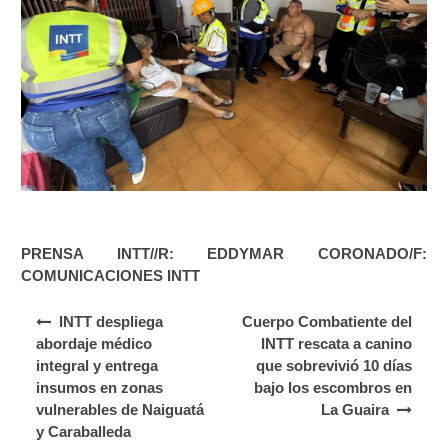
Segundo Grado (2°) – (Mayores de 16 años).
Registro Original de Licencia para Conducir Tercer
Grado (3°) – (Mayores de 16 y menores de 18 años).
Registro Original de Licencia para Conducir Tercer
Grado (3°).
Renovación de Licencia para Conducir (Servicio
Automatizado).
PRENSA INTT//R: EDDYMAR CORONADO/F:
Licencia para Conducir – Servicio Frecuente
COMUNICACIONES INTT
Navegación de entradas
Llamado a Concurso Abierto
INTT despliega
Cuerpo Combatiente del
abordaje médico
INTT rescata a canino
integral y entrega
que sobrevivió 10 días
Marco Jurídico
insumos en zonas
bajo los escombros en
vulnerables de Naiguatá
La Guaira
Medios Publicitarios
y Caraballeda