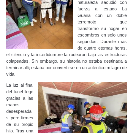
naturaleza sacudió con
Certificación Provisional de Prestación del Servicio de
fuerza al estado La
Transporte Público de Personas Modalidad Periférico
Guaira con un doble
(RUTAS SUBURBANA O INTERURBANAS) – Servicio
terremoto que
Frecuente
transformó su hogar en
escombros en solo unos
Consultas Privadas
segundos. Durante más
de cuatro eternas horas,
Educación Vial
el silencio y la incertidumbre la rodearon bajo las estructuras
colapsadas. Sin embargo, su historia no estaba destinada a
Escuelas del Transporte e Instructores de Manejo
terminar allí; estaba por convertirse en un auténtico milagro de
vida.
Estacionamientos registrados ante el INTT
La luz al final
del túnel llegó
Estructura Organizativa del INTT
gracias a las
manos
Homologación
desesperada
s pero firmes
Autorización de Circulación Para Unidades Que
de su propio
Transportan Mercancía De Alto Riesgo.
hijo. Tras una