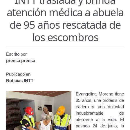
Certificación de Datos para Efectos Consulares con
atención médica a abuela
Apostilla Electrónica
de 95 años rescatada de
Emisión de Nuevo Certificado de Registro de
Vehículo (Duplicado) Automatizado
los escombros
Renovación de Licencia para Conducir (Servicio
Automatizado)
Escrito por
prensa prensa
Autorización para la circulación de Vehículo Sobre
Vehículo – Servicio Frecuente
Publicado en
Noticias INTT
Biblioteca
Evangelina Moreno tiene
Búsqueda Predictiva Woocommerce
95 años, una prótesis de
cadera y una voluntad
inquebrantable de
Certificación de Datos para Efectos Consulares con
aferrarse a la vida. El
Apostilla Electrónica – Servicio Frecuente
pasado 24 de junio, la