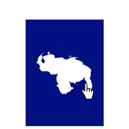
Campaña de educación vial y ciudadana
Recaudos y requisitos para cambio de motivo de un
medio publicitario fijo.
Recaudos y requisitos para Estudio de Proyecto
para instalación de medio publicitario (valla
publicitaria).
Recaudos y requisitos para instalación o
renovación de autorización de medio publicitario fijo.
Recaudos y requisitos para instalación o
renovación de medio publicitario fijo.
Noticias
Oficinas a Nivel Nacional