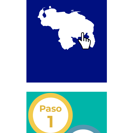
Junta Directiva Old
Licencia para Conducir
Certificación de Datos de Licencia para Conducir.
Certificación de Datos para Efectos Consulares con
Apostilla Electrónica
Registro Original de Licencia para Conducir Cuarto
Grado (4°).
Registro Original de Licencia para Conducir Quinto
Grado (5°).
Registro Original de Licencia para Conducir
Segundo Grado (2°) – (Mayores de 18 años).
Registro Original de Licencia para Conducir