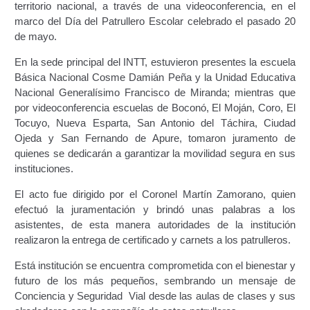
territorio nacional, a través de una videoconferencia, en el
Certificación Provisional de Prestación del Servicio de
marco del Día del Patrullero Escolar celebrado el pasado 20
Transporte Público de Personas Modalidad Periférico
de mayo.
(RUTAS SUBURBANA O INTERURBANAS) – Servicio
Frecuente
En la sede principal del INTT, estuvieron presentes la escuela
Básica Nacional Cosme Damián Peña y la Unidad Educativa
Consultas Privadas
Nacional Generalísimo Francisco de Miranda; mientras que
por videoconferencia escuelas de Boconó, El Moján, Coro, El
Educación Vial
Tocuyo, Nueva Esparta, San Antonio del Táchira, Ciudad
Ojeda y San Fernando de Apure, tomaron juramento de
quienes se dedicarán a garantizar la movilidad segura en sus
Escuelas del Transporte e Instructores de Manejo
instituciones.
Estacionamientos registrados ante el INTT
El acto fue dirigido por el Coronel Martín Zamorano, quien
efectuó la juramentación y brindó unas palabras a los
Estructura Organizativa del INTT
asistentes, de esta manera autoridades de la institución
realizaron la entrega de certificado y carnets a los patrulleros.
Homologación
Está institución se encuentra comprometida con el bienestar y
futuro de los más pequeños, sembrando un mensaje de
Autorización de Circulación Para Unidades Que
Conciencia y Seguridad Vial desde las aulas de clases y sus
Transportan Mercancía De Alto Riesgo.