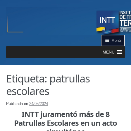
Ir a la navegación
Ir al contenido
Menú
MENU
Inicio
Etiqueta: patrullas
¿Qué es el INTT?
escolares
Aplicación INTT QR
Publicada en
24/05/2024
Automatizados
INTT juramentó más de 8
Patrullas Escolares en un acto
Certificación de Datos de Vehículo Automatizado