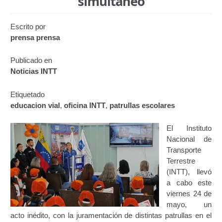
simultáneo
Certificación de Datos para Efectos Consulares con
Apostilla Electrónica
Escrito por
prensa prensa
Emisión de Nuevo Certificado de Registro de
Vehículo (Duplicado) Automatizado
Publicado en
Noticias INTT
Renovación de Licencia para Conducir (Servicio
Automatizado)
Etiquetado
educacion vial
,
oficina INTT
,
patrullas escolares
Autorización para la circulación de Vehículo Sobre
Vehículo – Servicio Frecuente
El Instituto
Nacional de
Biblioteca
Transporte
Terrestre
Búsqueda Predictiva Woocommerce
(INTT), llevó
a cabo este
viernes 24 de
Certificación de Datos para Efectos Consulares con
mayo, un
Apostilla Electrónica – Servicio Frecuente
acto inédito, con la juramentación de distintas patrullas en el