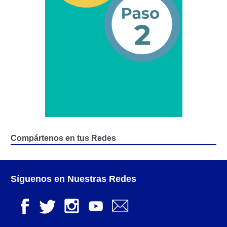
Segundo Grado (2°) – (Mayores de 16 años).
Registro Original de Licencia para Conducir Tercer
Grado (3°) – (Mayores de 16 y menores de 18 años).
Registro Original de Licencia para Conducir Tercer
Grado (3°).
Renovación de Licencia para Conducir (Servicio
Automatizado).
Compártenos en tus Redes
Licencia para Conducir – Servicio Frecuente
Llamado a Concurso Abierto
Síguenos en Nuestras Redes
Marco Jurídico
Medios Publicitarios