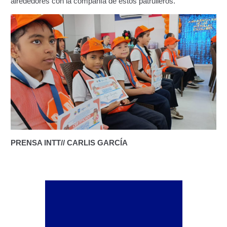
alrededores con la compañía de estos patrulleros.
Constancia De Cumplimiento Sobre Homologación
Para Vehículos Importados.
Constancia de cumplimiento sobre la composición
y ubicación Número de Identificación vehicular (NIV).
Homologación de Prototipo Vehicular.
Homologación Vehícular Por Reformas de
Importancia o Cambio de Características (Aplica para
Vehículos de Carga, Transporte de Personas y Gruas).
PRENSA INTT// CARLIS GARCÍA
Registro de Empresas Fabricantes, Ensambladoras,
Carroceras, Importadoras, Distribuidoras y Talleres
Especializados en Reformas de Vehículos (REFECIV).
Junta Directiva