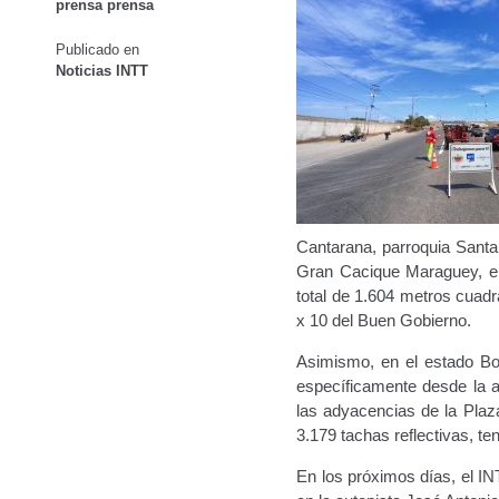
prensa prensa
Oficinas a Nivel Nacional
Otorgamiento de autorización p
Publicado en
Noticias INTT
Otorgamiento de la Certificación de Prestación de S
Pago Electrónico de Trámites en Línea
Paso a Paso
Plani
Registro Original de Licencia para Conducir Cuarto Grado
Registro Original de Licencia para Conducir Segundo Gra
Cantarana, parroquia Santa
Gran Cacique Maraguey, en 
total de 1.604 metros cuadr
Registro Original de Licencia para Conducir Tercer Grado
x 10 del Buen Gobierno.
Registro Original Particulares, Carga, Motocicletas, Tax
Asimismo, en el estado Bol
específicamente desde la a
Tarifa por Concepto de Guarda y Custodia de Vehículos 
las adyacencias de la Plaz
3.179 tachas reflectivas, t
Traspasos y otros modos de Transferir la Propiedad del 
En los próximos días, el I