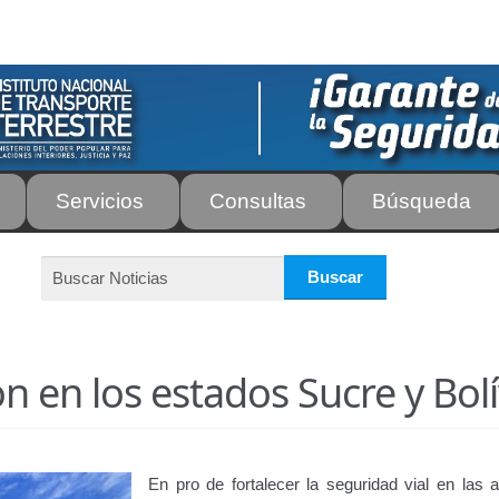
Servicios
Consultas
Búsqueda
os
Autorización para la circulación de Vehículo Sobre Vehículo –
tos para Efectos Consulares con Apostilla Electrónica – Servicio
de Transporte Público de Personas Modalidad Periférico (RUT
n en los estados Sucre y Bol
rte e Instructores de Manejo
Estacionamientos registrados ante 
ir
Licencia para Conducir – Servicio Frecuente
Llamado a Concu
En pro de fortalecer la seguridad vial en las a