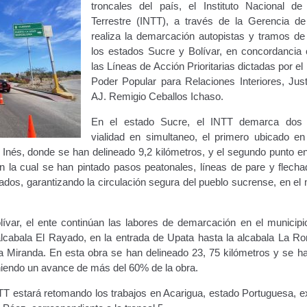
troncales del país, el Instituto Nacional de
ara publicidad en vehículos.
Terrestre (INTT), a través de la Gerencia de 
realiza la demarcación autopistas y tramos de 
ervicio (CPS) de Transporte Público de Personas (RUTAS SUB 
los estados Sucre y Bolívar, en concordancia
las Líneas de Acción Prioritarias dictadas por el 
Poder Popular para Relaciones Interiores, Just
lla Única de Trámite
Registro Original de Licencia de Conducir T
AJ. Remigio Ceballos Ichaso.
 (4°).
Registro Original de Licencia para Conducir Quinto Grado
En el estado Sucre, el INTT demarca dos
vialidad en simultaneo, el primero ubicado en
do (2°) – (Mayores de 16 años).
Registro Original de Licencia p
 Inés, donde se han delineado 9,2 kilómetros, y el segundo punto en
la cual se han pintado pasos peatonales, líneas de pare y flecha
ados, garantizando la circulación segura del pueblo sucrense, en el
 (3°) – (Mayores de 16 y menores de 18 años).
i, Transporte Público y Privado de Personas – Servicio Frecuente
ívar, el ente continúan las labores de demarcación en el municipio
lcabala El Rayado, en la entrada de Upata hasta la alcabala La R
en Estacionamiento
Trabajos en la Vía Pública
Transporte de Car
a Miranda. En esta obra se han delineado 23, 75 kilómetros y se h
eniendo un avance de más del 60% de la obra.
Vehículo – Servicio Frecuente
Vehículo
Vehículos Recuperados D
NTT estará retomando los trabajos en Acarigua, estado Portuguesa, 