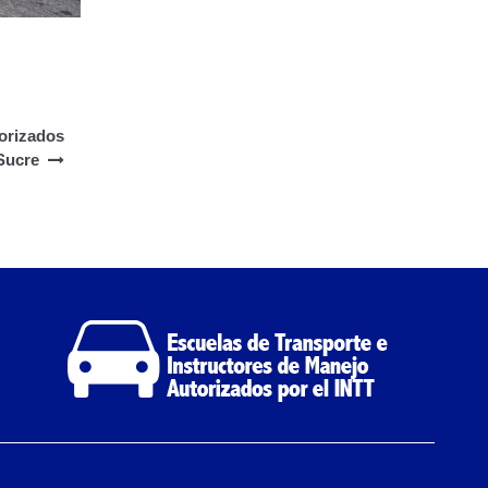
torizados
Sucre