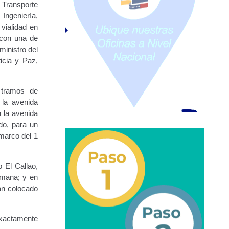
 Transporte
Ingeniería,
vialidad en
URBANAS-INTERURBANAS) – Frecuentes
 con una de
ministro del
icia y Paz,
ercer Grado (3°).
 (5°).
 tramos de
 la avenida
ara Conducir Segundo Grado (2°) – (Mayores de 18 años).
 la avenida
do, para un
 marco del 1
Servicios Conexos
 El Callao,
omana; y en
ga
Transporte Internacional
Transporte Público
an colocado
epositados en Estacionamiento de Guarda y Custodia
exactamente