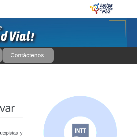
Contáctenos
 Servicio Frecuente
Biblioteca
 Frecuente
AS SUBURBANA O INTERURBANAS) – Servicio Frecuente
ívar
el INTT
Estructura Organizativa del INTT
Homologación
rso Abierto
Marco Jurídico
Medios Publicitarios
Noticias
utopistas y