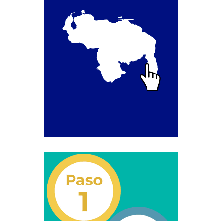
Segundo Grado (2°) – (Mayores de 16 años).
Registro Original de Licencia para Conducir Tercer
Grado (3°) – (Mayores de 16 y menores de 18 años).
Registro Original de Licencia para Conducir Tercer
Grado (3°).
Renovación de Licencia para Conducir (Servicio
Automatizado).
Licencia para Conducir – Servicio Frecuente
Llamado a Concurso Abierto
Marco Jurídico
Medios Publicitarios