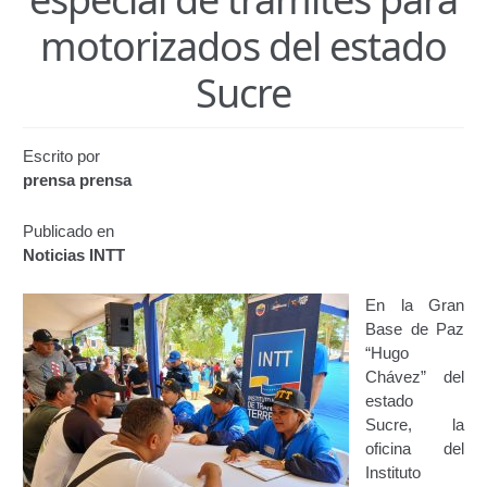
Certificación de Datos para Efectos Consulares con
motorizados del estado
Apostilla Electrónica
Sucre
Emisión de Nuevo Certificado de Registro de
Vehículo (Duplicado) Automatizado
Escrito por
Renovación de Licencia para Conducir (Servicio
prensa prensa
Automatizado)
Publicado en
Autorización para la circulación de Vehículo Sobre
Noticias INTT
Vehículo – Servicio Frecuente
En la Gran
Biblioteca
Base de Paz
“Hugo
Búsqueda Predictiva Woocommerce
Chávez” del
estado
Sucre, la
Certificación de Datos para Efectos Consulares con
oficina del
Apostilla Electrónica – Servicio Frecuente
Instituto