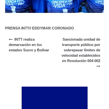
Junta Directiva Old
Licencia para Conducir
Certificación de Datos de Licencia para Conducir.
PRENSA INTT// EDDYMAR CORONADO
Navegación de entradas
Certificación de Datos para Efectos Consulares con
INTT realiza
Sancionada unidad de
Apostilla Electrónica
demarcación en los
transporte público por
estados Sucre y Bolívar
sobrepasar límites de
velocidad establecidos
Registro Original de Licencia para Conducir Cuarto
en Resolución 004-002
Grado (4°).
Registro Original de Licencia para Conducir Quinto
Grado (5°).
Registro Original de Licencia para Conducir
Segundo Grado (2°) – (Mayores de 18 años).
Registro Original de Licencia para Conducir