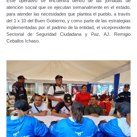
Este operativo se encuentra dentro de las jornadas de
atención social que se ejecutan semanalmente en el estado,
Constancia De Cumplimiento Sobre Homologación
para atender las necesidades que plantea el pueblo, a través
Para Vehículos Importados.
del 1 x 10 del Buen Gobierno, y como parte de las estrategias
implementadas por el padrino de la entidad, el vicepresidente
Constancia de cumplimiento sobre la composición
Sectorial de Seguridad Ciudadana y Paz, AJ. Remigio
y ubicación Número de Identificación vehicular (NIV).
Ceballos Ichaso.
Homologación de Prototipo Vehicular.
Homologación Vehícular Por Reformas de
Importancia o Cambio de Características (Aplica para
Vehículos de Carga, Transporte de Personas y Gruas).
Registro de Empresas Fabricantes, Ensambladoras,
Carroceras, Importadoras, Distribuidoras y Talleres
Especializados en Reformas de Vehículos (REFECIV).
Junta Directiva