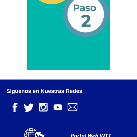
Campaña de educación vial y ciudadana
Recaudos y requisitos para cambio de motivo de un
medio publicitario fijo.
Recaudos y requisitos para Estudio de Proyecto
para instalación de medio publicitario (valla
publicitaria).
Recaudos y requisitos para instalación o
renovación de autorización de medio publicitario fijo.
Síguenos en Nuestras Redes
Recaudos y requisitos para instalación o
renovación de medio publicitario fijo.
Noticias
Oficinas a Nivel Nacional