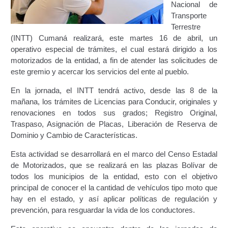
Nacional de
Certificación Provisional de Prestación del Servicio de
Transporte
Transporte Público de Personas Modalidad Periférico
Terrestre
(RUTAS SUBURBANA O INTERURBANAS) – Servicio
(INTT) Cumaná realizará, este martes 16 de abril, un
Frecuente
operativo especial de trámites, el cual estará dirigido a los
motorizados de la entidad, a fin de atender las solicitudes de
Consultas Privadas
este gremio y acercar los servicios del ente al pueblo.
Educación Vial
En la jornada, el INTT tendrá activo, desde las 8 de la
mañana, los trámites de Licencias para Conducir, originales y
renovaciones en todos sus grados; Registro Original,
Escuelas del Transporte e Instructores de Manejo
Traspaso, Asignación de Placas, Liberación de Reserva de
Dominio y Cambio de Características.
Estacionamientos registrados ante el INTT
Esta actividad se desarrollará en el marco del Censo Estadal
Estructura Organizativa del INTT
de Motorizados, que se realizará en las plazas Bolívar de
todos los municipios de la entidad, esto con el objetivo
principal de conocer el la cantidad de vehículos tipo moto que
Homologación
hay en el estado, y así aplicar políticas de regulación y
prevención, para resguardar la vida de los conductores.
Autorización de Circulación Para Unidades Que
Transportan Mercancía De Alto Riesgo.