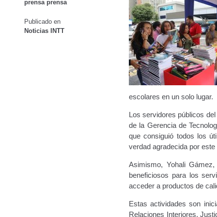
prensa prensa
Oficinas a Nivel Nacional
Otorgamiento de autorización p
Publicado en
Noticias INTT
Otorgamiento de la Certificación de Prestación de S
Pago Electrónico de Trámites en Línea
Paso a Paso
Plani
Registro Original de Licencia para Conducir Cuarto Grado
escolares en un solo lugar.
Registro Original de Licencia para Conducir Segundo Gra
Los servidores públicos del
de la Gerencia de Tecnolog
Registro Original de Licencia para Conducir Tercer Grado
que consiguió todos los út
verdad agradecida por este 
Registro Original Particulares, Carga, Motocicletas, Tax
Asimismo, Yohali Gámez, f
beneficiosos para los serv
Tarifa por Concepto de Guarda y Custodia de Vehículos 
acceder a productos de cal
Traspasos y otros modos de Transferir la Propiedad del 
Estas actividades son inici
Relaciones Interiores, Just