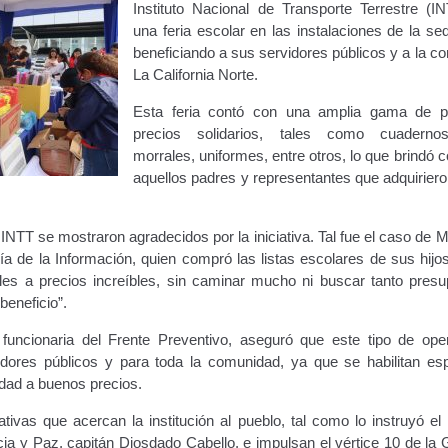
Instituto Nacional de Transporte Terrestre (IN
ara publicidad en vehículos.
una feria escolar en las instalaciones de la sed
beneficiando a sus servidores públicos y a la c
ervicio (CPS) de Transporte Público de Personas (RUTAS SUB 
La California Norte.
Esta feria contó con una amplia gama de p
lla Única de Trámite
Registro Original de Licencia de Conducir T
precios solidarios, tales como cuadernos
morrales, uniformes, entre otros, lo que brindó
 (4°).
Registro Original de Licencia para Conducir Quinto Grado
aquellos padres y representantes que adquiriero
do (2°) – (Mayores de 16 años).
Registro Original de Licencia p
 INTT se mostraron agradecidos por la iniciativa. Tal fue el caso de 
ía de la Información, quien compró las listas escolares de sus hijo
 (3°) – (Mayores de 16 y menores de 18 años).
iles a precios increíbles, sin caminar mucho ni buscar tanto presu
beneficio”.
i, Transporte Público y Privado de Personas – Servicio Frecuente
uncionaria del Frente Preventivo, aseguró que este tipo de ope
idores públicos y para toda la comunidad, ya que se habilitan es
en Estacionamiento
Trabajos en la Vía Pública
Transporte de Car
idad a buenos precios.
Vehículo – Servicio Frecuente
Vehículo
Vehículos Recuperados D
ativas que acercan la institución al pueblo, tal como lo instruyó el
icia y Paz, capitán Diosdado Cabello, e impulsan el vértice 10 de la