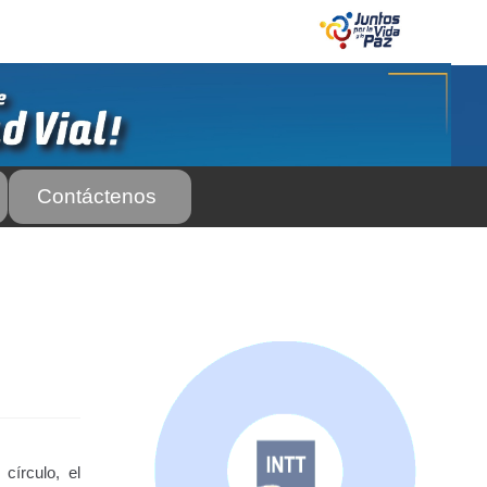
Contáctenos
 Servicio Frecuente
Biblioteca
 Frecuente
AS SUBURBANA O INTERURBANAS) – Servicio Frecuente
el INTT
Estructura Organizativa del INTT
Homologación
rso Abierto
Marco Jurídico
Medios Publicitarios
Noticias
círculo, el