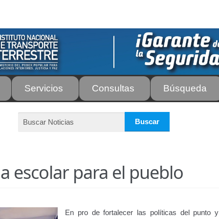
Servicios
Consultas
Búsqueda
os
Autorización para la circulación de Vehículo Sobre Vehículo –
tos para Efectos Consulares con Apostilla Electrónica – Servicio
de Transporte Público de Personas Modalidad Periférico (RUT
ia escolar para el pueblo
rte e Instructores de Manejo
Estacionamientos registrados ante 
ir
Licencia para Conducir – Servicio Frecuente
Llamado a Concu
En pro de fortalecer las políticas del punto y 