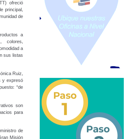
TT) ofreció
e principal,
omunidad de
URBANAS-INTERURBANAS) – Frecuentes
roductos a
ercer Grado (3°).
, colores,
 comodidad a
 (5°).
n sus listas
ara Conducir Segundo Grado (2°) – (Mayores de 18 años).
Mónica Ruiz,
s y expresó
puesto: “de
Servicios Conexos
rativos son
pacios para
ga
Transporte Internacional
Transporte Público
epositados en Estacionamiento de Guarda y Custodia
 ministro de
 Gran Misión