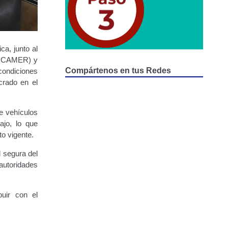
ca, junto al
SENCAMER) y
Compártenos en tus Redes
condiciones
crado en el
e vehículos
ajo, lo que
to vigente.
d segura del
utoridades
buir con el