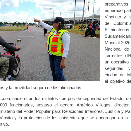
preparativ
ara publicidad en vehículos.
esperado part
Vinotinto y l
ervicio (CPS) de Transporte Público de Personas (RUTAS SUB 
de Colombi
Eliminatorias
lla Única de Trámite
Registro Original de Licencia de Conducir T
Sudameri
Mundial 2026, 
Nacional de 
 (4°).
Registro Original de Licencia para Conducir Quinto Grado
Terrestre (I
un operativo 
do (2°) – (Mayores de 16 años).
Registro Original de Licencia p
seguridad 
ciudad de Ma
 (3°) – (Mayores de 16 y menores de 18 años).
el objetivo d
os y la movilidad segura de los aficionados.
i, Transporte Público y Privado de Personas – Servicio Frecuente
 coordinación con los distintos cuerpos de seguridad del Estado, co
000 funcionarios, sostuvo el general Américo Villegas, director
en Estacionamiento
Trabajos en la Vía Pública
Transporte de Car
isterio del Poder Popular para Relaciones Interiores, Justicia y Pa
 tránsito y la protección de los asistentes que se congregan en la 
Vehículo – Servicio Frecuente
Vehículo
Vehículos Recuperados D
tivo.