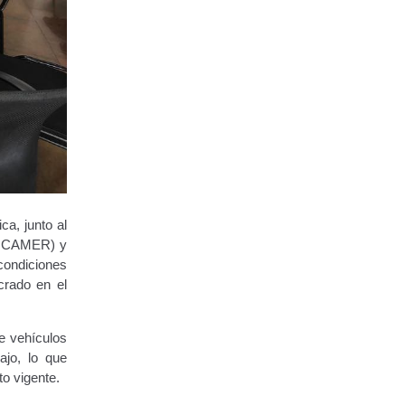
ca, junto al
SENCAMER) y
condiciones
crado en el
e vehículos
ajo, lo que
to vigente.