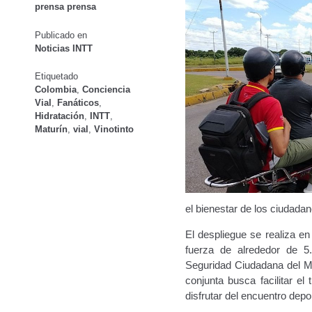
prensa prensa
Oficinas a Nivel Nacional
Otorgamiento de autorización p
Publicado en
Noticias INTT
Otorgamiento de la Certificación de Prestación de S
Etiquetado
Pago Electrónico de Trámites en Línea
Paso a Paso
Plani
Colombia
,
Conciencia
Vial
,
Fanáticos
,
Hidratación
,
INTT
,
Registro Original de Licencia para Conducir Cuarto Grado
Maturín
,
vial
,
Vinotinto
Registro Original de Licencia para Conducir Segundo Gra
Registro Original de Licencia para Conducir Tercer Grado
el bienestar de los ciudadan
Registro Original Particulares, Carga, Motocicletas, Tax
El despliegue se realiza en
fuerza de alrededor de 5.
Tarifa por Concepto de Guarda y Custodia de Vehículos 
Seguridad Ciudadana del Min
conjunta busca facilitar el
Traspasos y otros modos de Transferir la Propiedad del 
disfrutar del encuentro depor