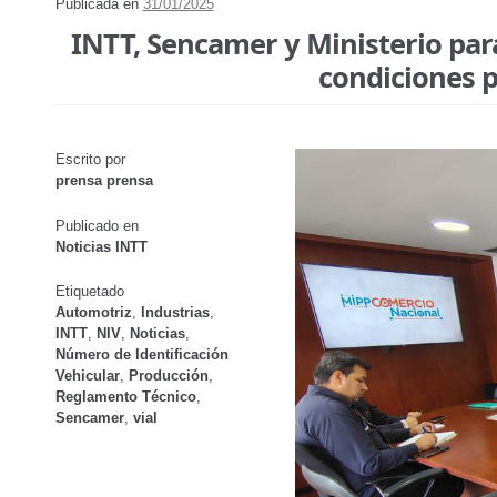
Publicada en
31/01/2025
INTT, Sencamer y Ministerio par
condiciones p
Escrito por
prensa prensa
Publicado en
Noticias INTT
Etiquetado
Automotriz
,
Industrias
,
INTT
,
NIV
,
Noticias
,
Número de Identificación
Vehicular
,
Producción
,
Reglamento Técnico
,
Sencamer
,
vial