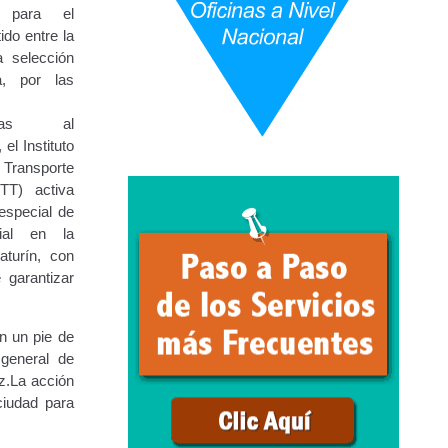
os para el
ido entre la
a selección
URBANAS-INTERURBANAS) – Frecuentes
a, por las
ercer Grado (3°).
canas al
el Instituto
Transporte
 (5°).
NTT) activa
especial de
ara Conducir Segundo Grado (2°) – (Mayores de 18 años).
vial en la
turín, con
e garantizar
Servicios Conexos
n un pie de
 general de
ga
Transporte Internacional
Transporte Público
z.La acción
ciudad para
epositados en Estacionamiento de Guarda y Custodia