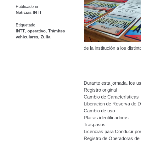
Publicado en
Oficinas a Nivel Nacional
Otorgamiento de autorización p
Noticias INTT
Otorgamiento de la Certificación de Prestación de S
Etiquetado
INTT
,
operativo
,
Trámites
vehiculares
,
Zulia
Pago Electrónico de Trámites en Línea
Paso a Paso
Plani
de la institución a los disti
Registro Original de Licencia para Conducir Cuarto Grado
Registro Original de Licencia para Conducir Segundo Gra
Durante esta jornada, los u
Registro Original de Licencia para Conducir Tercer Grado
Registro original
Cambio de Características
Registro Original Particulares, Carga, Motocicletas, Tax
Liberación de Reserva de 
Cambio de uso
Tarifa por Concepto de Guarda y Custodia de Vehículos 
Placas identificadoras
Traspasos
Traspasos y otros modos de Transferir la Propiedad del 
Licencias para Conducir po
Registro de Operadoras de