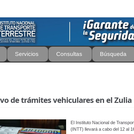
Servicios
Consultas
Búsqueda
os
Autorización para la circulación de Vehículo Sobre Vehículo –
tos para Efectos Consulares con Apostilla Electrónica – Servicio
vo de trámites vehiculares en el Zulia
de Transporte Público de Personas Modalidad Periférico (RUT
rte e Instructores de Manejo
Estacionamientos registrados ante 
El Instituto Nacional de Transpor
ir
Licencia para Conducir – Servicio Frecuente
Llamado a Concu
(INTT) llevará a cabo del 12 al 