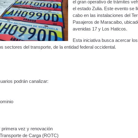
el gran operativo de trámites ve
ara publicidad en vehículos.
el estado Zulia. Este evento se l
cabo en las instalaciones del Te
Pasajeros de Maracaibo, ubicado
ervicio (CPS) de Transporte Público de Personas (RUTAS SUB 
avenidas 17 y Los Haticos.
lla Única de Trámite
Registro Original de Licencia de Conducir T
Esta iniciativa busca acercar los
ntos sectores del transporte, de la entidad federal occidental.
 (4°).
Registro Original de Licencia para Conducir Quinto Grado
do (2°) – (Mayores de 16 años).
Registro Original de Licencia p
suarios podrán canalizar:
 (3°) – (Mayores de 16 y menores de 18 años).
i, Transporte Público y Privado de Personas – Servicio Frecuente
Dominio
en Estacionamiento
Trabajos en la Vía Pública
Transporte de Car
Vehículo – Servicio Frecuente
Vehículo
Vehículos Recuperados D
r primera vez y renovación
 Transporte de Carga (ROTC)