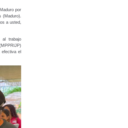
s Maduro por
s (Maduro).
os a usted,
 al trabajo
z (MPPRIJP)
efectiva el