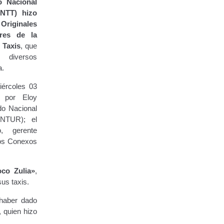
to Nacional
INTT) hizo
Originales
res de la
 Taxis
, que
 diversos
a.
iércoles 03
a por Eloy
do Nacional
ONTUR); el
, gerente
ios Conexos
oco Zulia»
,
sus taxis.
 haber dado
, quien hizo