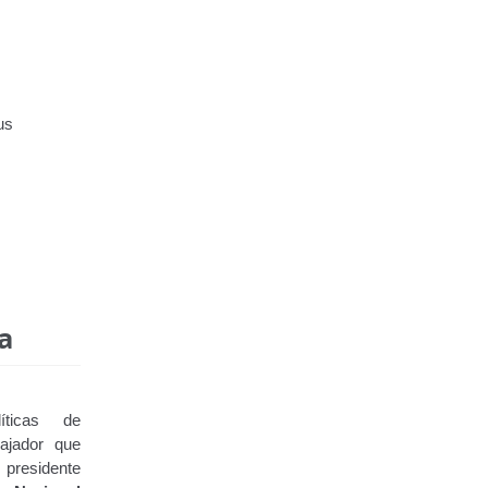
us
a
íticas de
bajador que
presidente