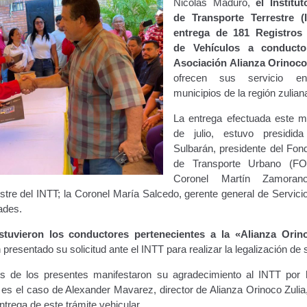
Nicolás Maduro,
el Institu
de Transporte Terrestre (
entrega de 181 Registros 
de Vehículos a conducto
Asociación Alianza Orinoco
ofrecen sus servicio en
municipios de la región zulian
La entrega efectuada este m
de julio, estuvo presidid
Sulbarán, presidente del Fon
de Transporte Urbano (F
Coronel Martín Zamorano
estre del INTT; la Coronel María Salcedo, gerente general de Servic
ades.
stuvieron los conductores pertenecientes a la «Alianza Orin
resentado su solicitud ante el INTT para realizar la legalización de 
s de los presentes manifestaron su agradecimiento al INTT por
al es el caso de Alexander Mavarez, director de Alianza Orinoco Zulia
ntrega de este trámite vehicular.