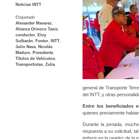
Noticias INTT
Etiquetado
Alexander Mavarez
,
Alianza Orinoco Taxis
,
conductor
,
Eloy
Sulbarán
,
Fontur
,
INTT
,
Julio Nava
,
Nicolás
Maduro
,
Presidente
,
Títulos de Vehículos
,
Transportistas
,
Zulia
general de Transporte Terr
del INTT, y otras personalid
Entre los beneficiados e
quienes previamente habian p
Durante la jornada, mucho
respuesta a su solicitud, t
énfasis en la rapidez de la e