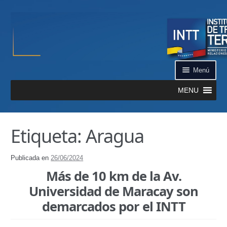
Ir a la navegación
Ir al contenido
Menú
MENU
Inicio
Etiqueta: Aragua
¿Qué es el INTT?
Publicada en
26/06/2024
Aplicación INTT QR
Más de 10 km de la Av.
Automatizados
Universidad de Maracay son
demarcados por el INTT
Certificación de Datos de Vehículo Automatizado