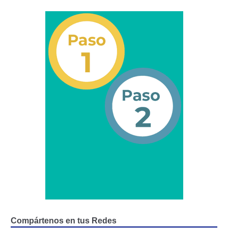
Campaña de educación vial y ciudadana
Recaudos y requisitos para cambio de motivo de un
medio publicitario fijo.
Recaudos y requisitos para Estudio de Proyecto
para instalación de medio publicitario (valla
publicitaria).
Recaudos y requisitos para instalación o
renovación de autorización de medio publicitario fijo.
Recaudos y requisitos para instalación o
renovación de medio publicitario fijo.
Noticias
Oficinas a Nivel Nacional
Compártenos en tus Redes