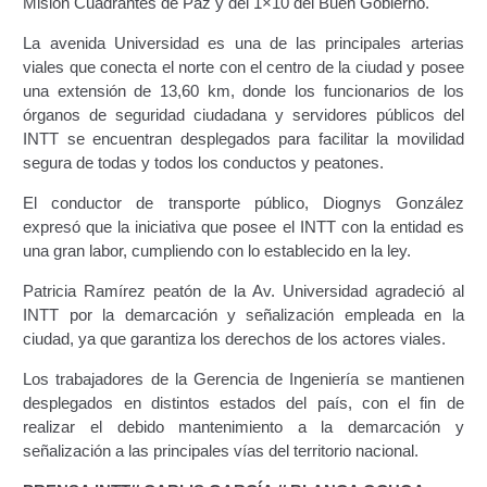
Misión Cuadrantes de Paz y del 1×10 del Buen Gobierno.
Certificación Provisional de Prestación del Servicio de
Transporte Público de Personas Modalidad Periférico
La avenida Universidad es una de las principales arterias
(RUTAS SUBURBANA O INTERURBANAS) – Servicio
viales que conecta el norte con el centro de la ciudad y posee
Frecuente
una extensión de 13,60 km, donde los funcionarios de los
órganos de seguridad ciudadana y servidores públicos del
INTT se encuentran desplegados para facilitar la movilidad
Consultas Privadas
segura de todas y todos los conductos y peatones.
Educación Vial
El conductor de transporte público, Diognys González
expresó que la iniciativa que posee el INTT con la entidad es
Escuelas del Transporte e Instructores de Manejo
una gran labor, cumpliendo con lo establecido en la ley.
Patricia Ramírez peatón de la Av. Universidad agradeció al
Estacionamientos registrados ante el INTT
INTT por la demarcación y señalización empleada en la
ciudad, ya que garantiza los derechos de los actores viales.
Estructura Organizativa del INTT
Los trabajadores de la Gerencia de Ingeniería se mantienen
Homologación
desplegados en distintos estados del país, con el fin de
realizar el debido mantenimiento a la demarcación y
señalización a las principales vías del territorio nacional.
Autorización de Circulación Para Unidades Que
Transportan Mercancía De Alto Riesgo.