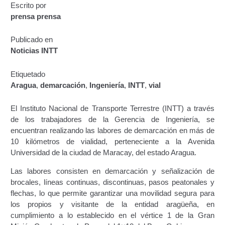
Escrito por
Certificación de Datos para Efectos Consulares con
prensa prensa
Apostilla Electrónica
Publicado en
Emisión de Nuevo Certificado de Registro de
Noticias INTT
Vehículo (Duplicado) Automatizado
Etiquetado
Renovación de Licencia para Conducir (Servicio
Aragua
,
demarcación
,
Ingeniería
,
INTT
,
vial
Automatizado)
El Instituto Nacional de Transporte Terrestre (INTT) a través
Autorización para la circulación de Vehículo Sobre
de los trabajadores de la Gerencia de Ingeniería, se
Vehículo – Servicio Frecuente
encuentran realizando las labores de demarcación en más de
10 kilómetros de vialidad, perteneciente a la Avenida
Biblioteca
Universidad de la ciudad de Maracay, del estado Aragua.
Las labores consisten en demarcación y señalización de
Búsqueda Predictiva Woocommerce
brocales, líneas continuas, discontinuas, pasos peatonales y
flechas, lo que permite garantizar una movilidad segura para
Certificación de Datos para Efectos Consulares con
los propios y visitante de la entidad aragüeña, en
Apostilla Electrónica – Servicio Frecuente
cumplimiento a lo establecido en el vértice 1 de la Gran