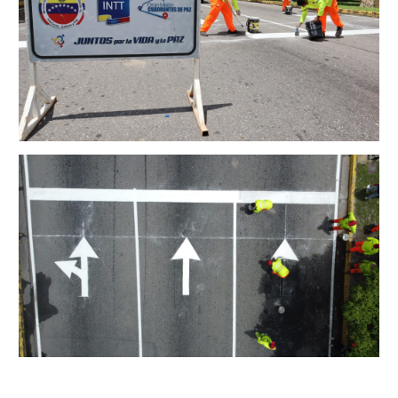
Junta Directiva Old
Licencia para Conducir
Certificación de Datos de Licencia para Conducir.
Certificación de Datos para Efectos Consulares con
Apostilla Electrónica
Registro Original de Licencia para Conducir Cuarto
Grado (4°).
Registro Original de Licencia para Conducir Quinto
Grado (5°).
Registro Original de Licencia para Conducir
Segundo Grado (2°) – (Mayores de 18 años).
Registro Original de Licencia para Conducir