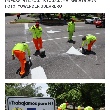
PRENSA INTT// CARLIS GARCÍA // BLANCA OCHOA
FOTO: YOWENDER GUERRERO
Constancia De Cumplimiento Sobre Homologación
Para Vehículos Importados.
Constancia de cumplimiento sobre la composición
y ubicación Número de Identificación vehicular (NIV).
Homologación de Prototipo Vehicular.
Homologación Vehícular Por Reformas de
Importancia o Cambio de Características (Aplica para
Vehículos de Carga, Transporte de Personas y Gruas).
Registro de Empresas Fabricantes, Ensambladoras,
Carroceras, Importadoras, Distribuidoras y Talleres
Especializados en Reformas de Vehículos (REFECIV).
Junta Directiva