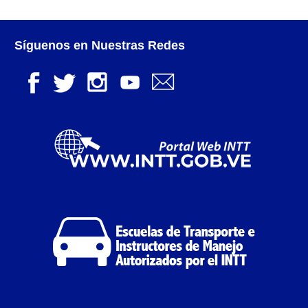
Otorgamiento de autorización para
publicidad en vehículos.
Síguenos en Nuestras Redes
Otorgamiento de la Certificación de Prestación de
Servicio (CPS) de Transporte Público de Personas
(RUTAS SUB URBANAS-INTERURBANAS) – Frecuentes
Pago Electrónico de Trámites en Línea
Paso a Paso
Planilla Única de Trámite
Registro Original de Licencia de Conducir Tercer
Grado (3°).
Registro Original de Licencia para Conducir Cuarto
Grado (4°).