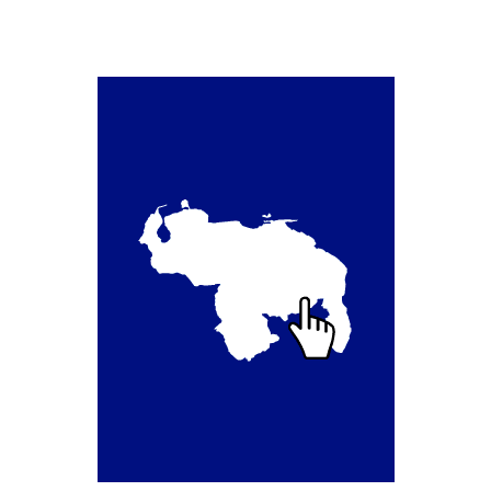
Segundo Grado (2°) – (Mayores de 16 años).
Registro Original de Licencia para Conducir Tercer
Grado (3°) – (Mayores de 16 y menores de 18 años).
Registro Original de Licencia para Conducir Tercer
Grado (3°).
Renovación de Licencia para Conducir (Servicio
Automatizado).
Licencia para Conducir – Servicio Frecuente
Llamado a Concurso Abierto
Marco Jurídico
Medios Publicitarios