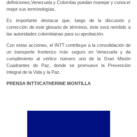
definiciones,Venezuela y Colombia puedan manejar y conocer
mejor sus terminologías.
Constancia De Cumplimiento Sobre Homologación
Para Vehículos Importados.
Es importante destacar que, luego de la discusión y
corrección de este glosario de términos, éste será remitido a
las autoridades colombianas para su aprobación.
Constancia de cumplimiento sobre la composición
y ubicación Número de Identificación vehicular (NIV).
Con estas acciones, el INTT contribuye a la consolidación de
un transporte fronterizo más seguro en Venezuela y da
Homologación de Prototipo Vehicular.
cumplimiento al vértice número uno de la Gran Misión
Cuadrantes de Paz, donde se promueve la Prevención
Homologación Vehícular Por Reformas de
Integral de la Vida y la Paz.
Importancia o Cambio de Características (Aplica para
PRENSA INTT//CATHERINE MONTILLA
Vehículos de Carga, Transporte de Personas y Gruas).
Registro de Empresas Fabricantes, Ensambladoras,
Carroceras, Importadoras, Distribuidoras y Talleres
Especializados en Reformas de Vehículos (REFECIV).
Junta Directiva