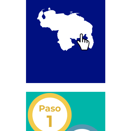
Junta Directiva Old
Licencia para Conducir
Certificación de Datos de Licencia para Conducir.
Certificación de Datos para Efectos Consulares con
Apostilla Electrónica
Registro Original de Licencia para Conducir Cuarto
Grado (4°).
Registro Original de Licencia para Conducir Quinto
Grado (5°).
Registro Original de Licencia para Conducir
Segundo Grado (2°) – (Mayores de 18 años).
Registro Original de Licencia para Conducir