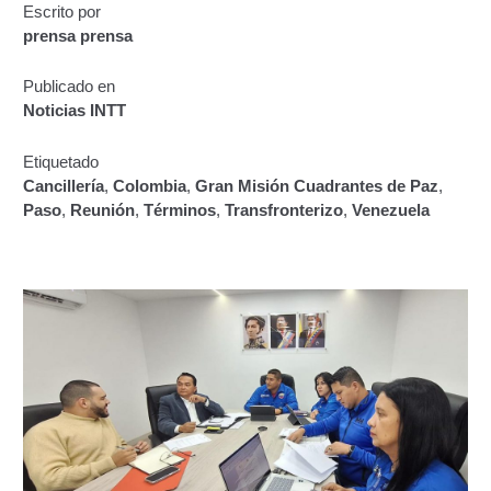
Escrito por
Certificación de Datos para Efectos Consulares con
prensa prensa
Apostilla Electrónica
Publicado en
Emisión de Nuevo Certificado de Registro de
Noticias INTT
Vehículo (Duplicado) Automatizado
Etiquetado
Renovación de Licencia para Conducir (Servicio
Cancillería
,
Colombia
,
Gran Misión Cuadrantes de Paz
,
Automatizado)
Paso
,
Reunión
,
Términos
,
Transfronterizo
,
Venezuela
Autorización para la circulación de Vehículo Sobre
Vehículo – Servicio Frecuente
Biblioteca
Búsqueda Predictiva Woocommerce
Certificación de Datos para Efectos Consulares con
Apostilla Electrónica – Servicio Frecuente