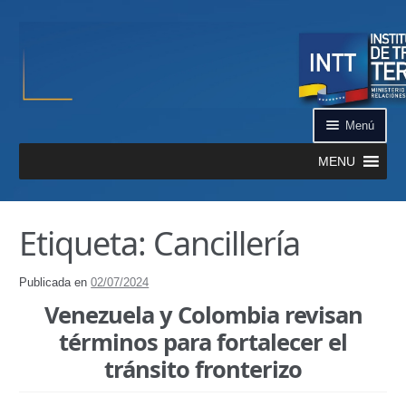
Ir a la navegación
Ir al contenido
Menú
MENU
Inicio
Etiqueta: Cancillería
¿Qué es el INTT?
Publicada en
02/07/2024
Aplicación INTT QR
Venezuela y Colombia revisan
Automatizados
términos para fortalecer el
tránsito fronterizo
Certificación de Datos de Vehículo Automatizado