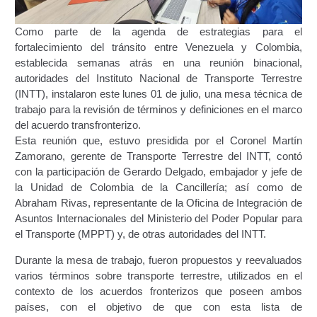
Certificación Provisional de Prestación del Servicio de
Transporte Público de Personas Modalidad Periférico
Como parte de la agenda de estrategias para el
(RUTAS SUBURBANA O INTERURBANAS) – Servicio
fortalecimiento del tránsito entre Venezuela y Colombia,
Frecuente
establecida semanas atrás en una reunión binacional,
autoridades del Instituto Nacional de Transporte Terrestre
Consultas Privadas
(INTT), instalaron este lunes 01 de julio, una mesa técnica de
trabajo para la revisión de términos y definiciones en el marco
del acuerdo transfronterizo.
Educación Vial
Esta reunión que, estuvo presidida por el Coronel Martín
Zamorano, gerente de Transporte Terrestre del INTT, contó
Escuelas del Transporte e Instructores de Manejo
con la participación de Gerardo Delgado, embajador y jefe de
la Unidad de Colombia de la Cancillería; así como de
Estacionamientos registrados ante el INTT
Abraham Rivas, representante de la Oficina de Integración de
Asuntos Internacionales del Ministerio del Poder Popular para
Estructura Organizativa del INTT
el Transporte (MPPT) y, de otras autoridades del INTT.
Durante la mesa de trabajo, fueron propuestos y reevaluados
Homologación
varios términos sobre transporte terrestre, utilizados en el
contexto de los acuerdos fronterizos que poseen ambos
Autorización de Circulación Para Unidades Que
países, con el objetivo de que con esta lista de
Transportan Mercancía De Alto Riesgo.