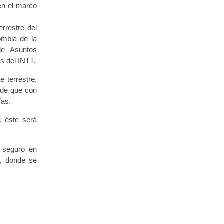
 en el marco
rrestre del
ombia de la
de Asuntos
s del INTT.
 terrestre,
 de que con
ías.
, éste será
s seguro en
, donde se