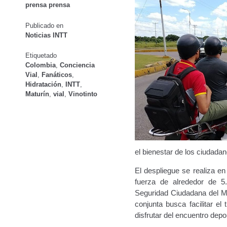
prensa prensa
Oficinas a Nivel Nacional
Otorgamiento de autorización p
Publicado en
Noticias INTT
Otorgamiento de la Certificación de Prestación de S
Etiquetado
Pago Electrónico de Trámites en Línea
Paso a Paso
Plani
Colombia
,
Conciencia
Vial
,
Fanáticos
,
Hidratación
,
INTT
,
Registro Original de Licencia para Conducir Cuarto Grado
Maturín
,
vial
,
Vinotinto
Registro Original de Licencia para Conducir Segundo Gra
Registro Original de Licencia para Conducir Tercer Grado
el bienestar de los ciudadan
Registro Original Particulares, Carga, Motocicletas, Tax
El despliegue se realiza en
fuerza de alrededor de 5.
Tarifa por Concepto de Guarda y Custodia de Vehículos 
Seguridad Ciudadana del Min
conjunta busca facilitar el
Traspasos y otros modos de Transferir la Propiedad del 
disfrutar del encuentro depor