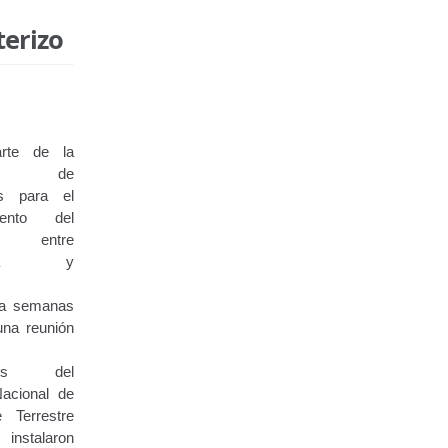
terizo
rte de la
da de
as para el
miento del
to entre
uela y
da semanas
una reunión
,
ades del
Nacional de
e Terrestre
instalaron