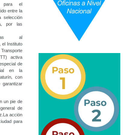
os para el
ido entre la
a selección
URBANAS-INTERURBANAS) – Frecuentes
a, por las
ercer Grado (3°).
canas al
el Instituto
Transporte
 (5°).
NTT) activa
especial de
ara Conducir Segundo Grado (2°) – (Mayores de 18 años).
vial en la
turín, con
e garantizar
Servicios Conexos
n un pie de
 general de
ga
Transporte Internacional
Transporte Público
z.La acción
ciudad para
epositados en Estacionamiento de Guarda y Custodia