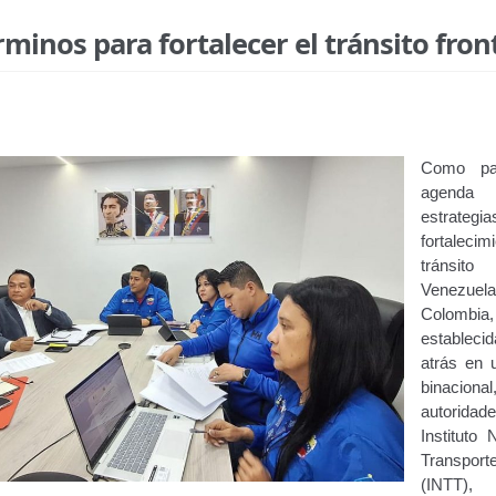
minos para fortalecer el tránsito fron
Como pa
agen
estrategi
fortaleci
tránsi
Venez
Colombia,
estableci
atrás en 
binacional
autorid
Instituto 
Transport
(INTT), 