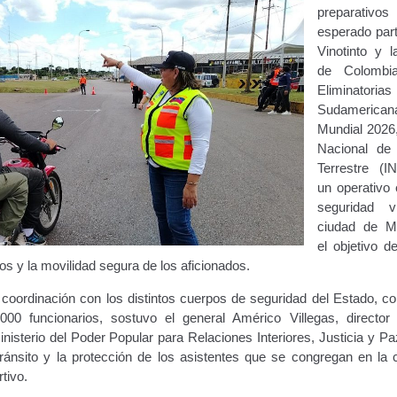
preparativ
ara publicidad en vehículos.
esperado part
Vinotinto y l
ervicio (CPS) de Transporte Público de Personas (RUTAS SUB 
de Colombi
Eliminatorias
lla Única de Trámite
Registro Original de Licencia de Conducir T
Sudameri
Mundial 2026, 
Nacional de 
 (4°).
Registro Original de Licencia para Conducir Quinto Grado
Terrestre (I
un operativo 
do (2°) – (Mayores de 16 años).
Registro Original de Licencia p
seguridad 
ciudad de Ma
 (3°) – (Mayores de 16 y menores de 18 años).
el objetivo d
os y la movilidad segura de los aficionados.
i, Transporte Público y Privado de Personas – Servicio Frecuente
 coordinación con los distintos cuerpos de seguridad del Estado, co
000 funcionarios, sostuvo el general Américo Villegas, director
en Estacionamiento
Trabajos en la Vía Pública
Transporte de Car
isterio del Poder Popular para Relaciones Interiores, Justicia y Pa
 tránsito y la protección de los asistentes que se congregan en la 
Vehículo – Servicio Frecuente
Vehículo
Vehículos Recuperados D
tivo.