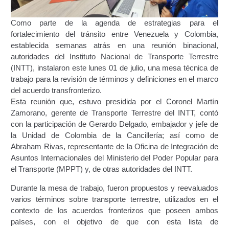
Certificación Provisional de Prestación del Servicio de
Transporte Público de Personas Modalidad Periférico
Como parte de la agenda de estrategias para el
(RUTAS SUBURBANA O INTERURBANAS) – Servicio
fortalecimiento del tránsito entre Venezuela y Colombia,
Frecuente
establecida semanas atrás en una reunión binacional,
autoridades del Instituto Nacional de Transporte Terrestre
Consultas Privadas
(INTT), instalaron este lunes 01 de julio, una mesa técnica de
trabajo para la revisión de términos y definiciones en el marco
del acuerdo transfronterizo.
Educación Vial
Esta reunión que, estuvo presidida por el Coronel Martín
Zamorano, gerente de Transporte Terrestre del INTT, contó
Escuelas del Transporte e Instructores de Manejo
con la participación de Gerardo Delgado, embajador y jefe de
la Unidad de Colombia de la Cancillería; así como de
Estacionamientos registrados ante el INTT
Abraham Rivas, representante de la Oficina de Integración de
Asuntos Internacionales del Ministerio del Poder Popular para
Estructura Organizativa del INTT
el Transporte (MPPT) y, de otras autoridades del INTT.
Durante la mesa de trabajo, fueron propuestos y reevaluados
Homologación
varios términos sobre transporte terrestre, utilizados en el
contexto de los acuerdos fronterizos que poseen ambos
Autorización de Circulación Para Unidades Que
países, con el objetivo de que con esta lista de
Transportan Mercancía De Alto Riesgo.