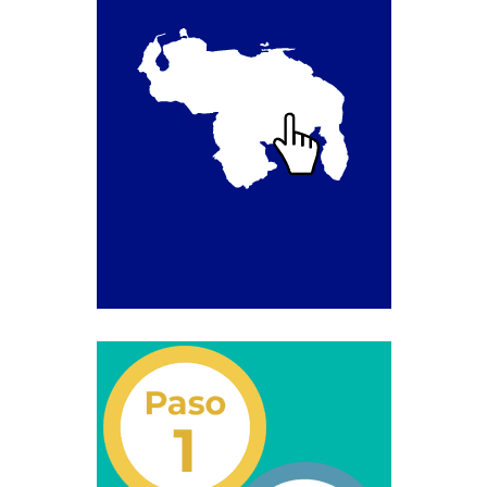
Junta Directiva Old
Licencia para Conducir
Certificación de Datos de Licencia para Conducir.
Certificación de Datos para Efectos Consulares con
Apostilla Electrónica
Registro Original de Licencia para Conducir Cuarto
Grado (4°).
Registro Original de Licencia para Conducir Quinto
Grado (5°).
Registro Original de Licencia para Conducir
Segundo Grado (2°) – (Mayores de 18 años).
Registro Original de Licencia para Conducir