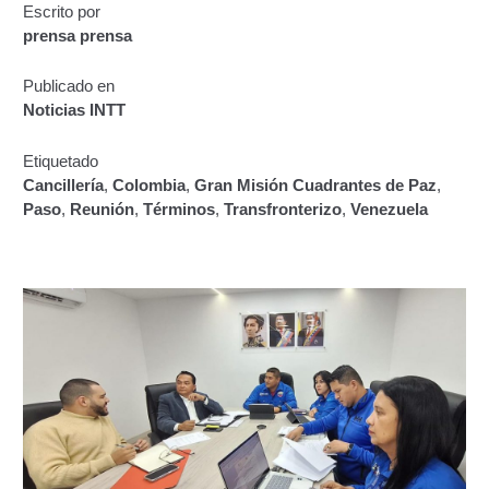
Escrito por
Certificación de Datos para Efectos Consulares con
prensa prensa
Apostilla Electrónica
Publicado en
Emisión de Nuevo Certificado de Registro de
Noticias INTT
Vehículo (Duplicado) Automatizado
Etiquetado
Renovación de Licencia para Conducir (Servicio
Cancillería
,
Colombia
,
Gran Misión Cuadrantes de Paz
,
Automatizado)
Paso
,
Reunión
,
Términos
,
Transfronterizo
,
Venezuela
Autorización para la circulación de Vehículo Sobre
Vehículo – Servicio Frecuente
Biblioteca
Búsqueda Predictiva Woocommerce
Certificación de Datos para Efectos Consulares con
Apostilla Electrónica – Servicio Frecuente