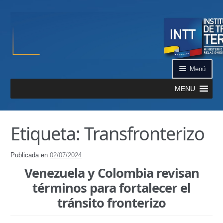
Ir a la navegación
Ir al contenido
Menú
MENU
Inicio
Etiqueta: Transfronterizo
¿Qué es el INTT?
Publicada en
02/07/2024
Aplicación INTT QR
Venezuela y Colombia revisan
Automatizados
términos para fortalecer el
tránsito fronterizo
Certificación de Datos de Vehículo Automatizado