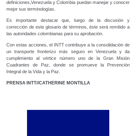
definiciones,Venezuela y Colombia puedan manejar y conocer
mejor sus terminologías.
Constancia De Cumplimiento Sobre Homologación
Para Vehículos Importados.
Es importante destacar que, luego de la discusión y
corrección de este glosario de términos, éste será remitido a
las autoridades colombianas para su aprobación.
Constancia de cumplimiento sobre la composición
y ubicación Número de Identificación vehicular (NIV).
Con estas acciones, el INTT contribuye a la consolidación de
un transporte fronterizo más seguro en Venezuela y da
Homologación de Prototipo Vehicular.
cumplimiento al vértice número uno de la Gran Misión
Cuadrantes de Paz, donde se promueve la Prevención
Homologación Vehícular Por Reformas de
Integral de la Vida y la Paz.
Importancia o Cambio de Características (Aplica para
PRENSA INTT//CATHERINE MONTILLA
Vehículos de Carga, Transporte de Personas y Gruas).
Registro de Empresas Fabricantes, Ensambladoras,
Carroceras, Importadoras, Distribuidoras y Talleres
Especializados en Reformas de Vehículos (REFECIV).
Junta Directiva