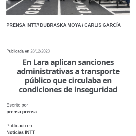
Junta Directiva Old
Licencia para Conducir
PRENSA INTT// DUBRASKA MOYA / CARLIS GARCÍA
Certificación de Datos de Licencia para Conducir.
Certificación de Datos para Efectos Consulares con
Publicada en
28/12/2023
Apostilla Electrónica
En Lara aplican sanciones
administrativas a transporte
Registro Original de Licencia para Conducir Cuarto
Grado (4°).
público que circulaba en
condiciones de inseguridad
Registro Original de Licencia para Conducir Quinto
Grado (5°).
Escrito por
prensa prensa
Registro Original de Licencia para Conducir
Segundo Grado (2°) – (Mayores de 18 años).
Publicado en
Noticias INTT
Registro Original de Licencia para Conducir