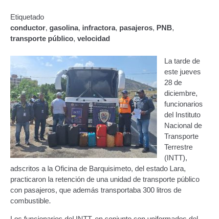
Segundo Grado (2°) – (Mayores de 16 años).
Etiquetado
conductor
,
gasolina
,
infractora
,
pasajeros
,
PNB
,
Registro Original de Licencia para Conducir Tercer
transporte público
,
velocidad
Grado (3°) – (Mayores de 16 y menores de 18 años).
La tarde de
Registro Original de Licencia para Conducir Tercer
este jueves
Grado (3°).
28 de
diciembre,
Renovación de Licencia para Conducir (Servicio
funcionarios
Automatizado).
del Instituto
Nacional de
Licencia para Conducir – Servicio Frecuente
Transporte
Terrestre
Llamado a Concurso Abierto
(INTT),
adscritos a la Oficina de Barquisimeto, del estado Lara,
practicaron la retención de una unidad de transporte público
Marco Jurídico
con pasajeros, que además transportaba 300 litros de
combustible.
Medios Publicitarios
Los funcionarios del INTT, en conjunto con uniformados del