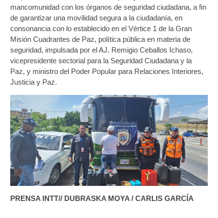
mancomunidad con los órganos de seguridad ciudadana, a fin
Otorgamiento de autorización para
de garantizar una movilidad segura a la ciudadanía, en
publicidad en vehículos.
consonancia con lo establecido en el Vértice 1 de la Gran
Misión Cuadrantes de Paz, política pública en materia de
Otorgamiento de la Certificación de Prestación de
seguridad, impulsada por el AJ. Remigio Ceballos Ichaso,
Servicio (CPS) de Transporte Público de Personas
vicepresidente sectorial para la Seguridad Ciudadana y la
(RUTAS SUB URBANAS-INTERURBANAS) – Frecuentes
Paz, y ministro del Poder Popular para Relaciones Interiores,
Justicia y Paz.
Pago Electrónico de Trámites en Línea
Paso a Paso
Planilla Única de Trámite
Registro Original de Licencia de Conducir Tercer
Grado (3°).
Registro Original de Licencia para Conducir Cuarto
PRENSA INTT// DUBRASKA MOYA / CARLIS GARCÍA
Grado (4°).