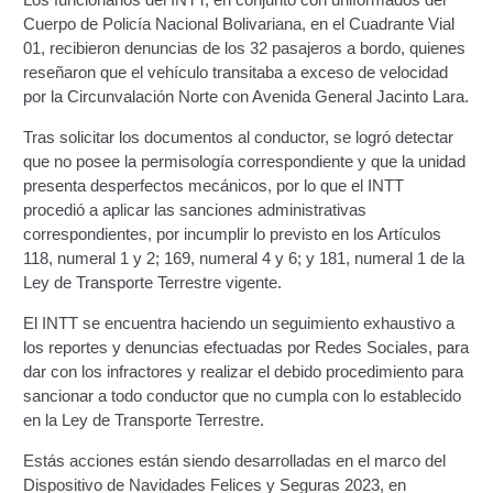
Campaña de educación vial y ciudadana
Cuerpo de Policía Nacional Bolivariana, en el Cuadrante Vial
01, recibieron denuncias de los 32 pasajeros a bordo, quienes
reseñaron que el vehículo transitaba a exceso de velocidad
Recaudos y requisitos para cambio de motivo de un
por la Circunvalación Norte con Avenida General Jacinto Lara.
medio publicitario fijo.
Tras solicitar los documentos al conductor, se logró detectar
Recaudos y requisitos para Estudio de Proyecto
que no posee la permisología correspondiente y que la unidad
para instalación de medio publicitario (valla
presenta desperfectos mecánicos, por lo que el INTT
publicitaria).
procedió a aplicar las sanciones administrativas
correspondientes, por incumplir lo previsto en los Artículos
Recaudos y requisitos para instalación o
118, numeral 1 y 2; 169, numeral 4 y 6; y 181, numeral 1 de la
renovación de autorización de medio publicitario fijo.
Ley de Transporte Terrestre vigente.
El INTT se encuentra haciendo un seguimiento exhaustivo a
Recaudos y requisitos para instalación o
los reportes y denuncias efectuadas por Redes Sociales, para
renovación de medio publicitario fijo.
dar con los infractores y realizar el debido procedimiento para
sancionar a todo conductor que no cumpla con lo establecido
Noticias
en la Ley de Transporte Terrestre.
Oficinas a Nivel Nacional
Estás acciones están siendo desarrolladas en el marco del
Dispositivo de Navidades Felices y Seguras 2023, en