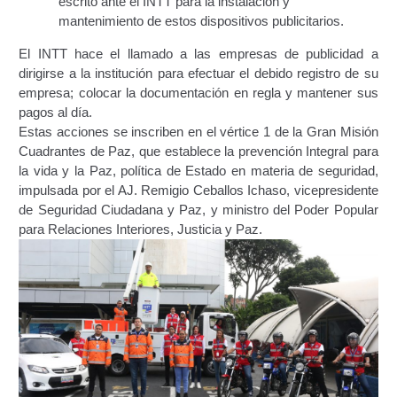
escrito ante el INTT para la instalación y
mantenimiento de estos dispositivos publicitarios.
Constancia De Cumplimiento Sobre Homologación
El INTT hace el llamado a las empresas de publicidad a
Para Vehículos Importados.
dirigirse a la institución para efectuar el debido registro de su
empresa; colocar la documentación en regla y mantener sus
Constancia de cumplimiento sobre la composición
pagos al día.
y ubicación Número de Identificación vehicular (NIV).
Estas acciones se inscriben en el vértice 1 de la Gran Misión
Cuadrantes de Paz, que establece la prevención Integral para
Homologación de Prototipo Vehicular.
la vida y la Paz, política de Estado en materia de seguridad,
impulsada por el AJ. Remigio Ceballos Ichaso, vicepresidente
Homologación Vehícular Por Reformas de
de Seguridad Ciudadana y Paz, y ministro del Poder Popular
Importancia o Cambio de Características (Aplica para
para Relaciones Interiores, Justicia y Paz.
Vehículos de Carga, Transporte de Personas y Gruas).
Registro de Empresas Fabricantes, Ensambladoras,
Carroceras, Importadoras, Distribuidoras y Talleres
Especializados en Reformas de Vehículos (REFECIV).
Junta Directiva