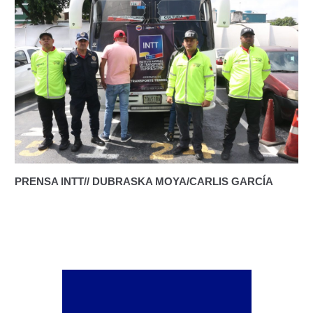
Transporte.
Servicios Conexos – Estacionamiento y Reciclaje
Automotriz
Ampliación o Anexo del Estacionamiento.
Copia Certificada de Licencia de Operaciones
del Servicio Conexo de Estacionamientos de
Guarda Custodia de vehículos.
PRENSA INTT// DUBRASKA MOYA/CARLIS GARCÍA
Inspección Técnica Administrativa para
Otorgamiento de Licencia de Operaciones de
Servicios Conexos (Estacionamiento de Guarda y
Custodia de Vehículos)
Otorgamiento de la Licencia de Operación del
Servicio Conexo de Estacionamiento de Guarda y
Custodia de Vehículos.