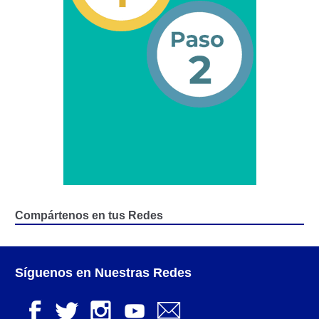
Servicios Conexos al Transporte Terrestre.
Inspección Técnica Administrativa para
Otorgamiento de Licencia de Operaciones de
Servicios Conexos
Otorgamiento de Calificación y Certificación
Vehicular.
Otorgamiento de Licencia de Operación para
Talleres Mecánicos a efectos de la Revisión Técnica
de Vehículos.
Compártenos en tus Redes
Servicios Conexos – Terminales de Transferencia
Autorización para la Construcción y/o
Síguenos en Nuestras Redes
Adecuación de Infraestructura para la Prestación
del Servicio Conexo de Terminales Terrestres de
Pasajeros.