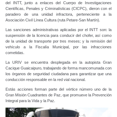
Proceso de Formación y Capacitación para la
del INTT, junto a enlaces del Cuerpo de Investigaciones
Homologación de Policías de Circulación
Científicas, Penales y Criminalísticas (CICPC), dieron con el
Nacionales, Estadales y Municipales (Cultura del
paradero de una unidad infractora, perteneciente a la
Transporte)
Asociación Civil Línea Cultura (ruta Petare-San Martín).
Las sanciones administrativas aplicadas por el INTT son: la
Servicios Conexos – Escuela del Transporte
suspensión de la licencia para conducir del chofer, así como
de la unidad de transporte por tres meses; y la remisión del
Autorización de Instructores de Manejo
vehículo a la Fiscalía Municipal, por las infracciones
cometidas.
Inspección Técnica Administrativa para
La URIV se encuentra desplegada en la autopista Gran
Otorgamiento de Licencia de Operaciones de
Cacique Guaicaipuro, trabajando de forma mancomunada con
Servicios Conexos (Escuela del Transporte)
los órganos de seguridad ciudadana para garantizar que una
conducción responsable en la red vial nacional.
Otorgamiento de la Licencia de Operación del
Servicios Conexos de Escuela del Transporte.
Estás acciones forman parte del vértice número uno de la
Gran Misión Cuadrantes de Paz, que promueve la Prevención
Registro de Servicios Conexos
Integral para la Vida y la Paz.
Renovación y Modificación Escuela del