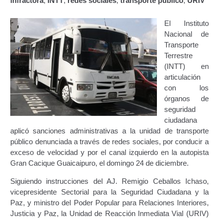
infractora
,
INTT
,
redes sociales
,
transporte público
,
URIV
Servicio Conexo de Terminales Terrestres de
Pasajeros por Pérdida, Deterioro, Robo o Hurto.
El Instituto
Nacional de
Experticia de Verificación Legal de Vehículos.
Transporte
Terrestre
Inspección Técnica Administrativa para
(INTT) en
Otorgamiento de Licencia de Operaciones de Servicios
articulación
Conexos (Terminales Terrestres de Pasajeros)
con los
órganos de
seguridad
Otorgamiento de Licencia de Operación para
ciudadana
Talleres Mecánicos a efectos de la Revisión Técnica de
aplicó sanciones administrativas a la unidad de transporte
Vehículos.
público denunciada a través de redes sociales, por conducir a
exceso de velocidad y por el canal izquierdo en la autopista
Servicios Conexos – Cultura del Transporte
Gran Cacique Guaicaipuro, el domingo 24 de diciembre.
Capacitación en Manejo Defensivo para
Siguiendo instrucciones del AJ. Remigio Ceballos Ichaso,
Empresas Privadas y Particulares (Cultura del
vicepresidente Sectorial para la Seguridad Ciudadana y la
Transporte)
Paz, y ministro del Poder Popular para Relaciones Interiores,
Justicia y Paz, la Unidad de Reacción Inmediata Vial (URIV)