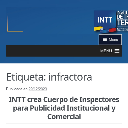
Ir a la navegación
Ir al contenido
Menú
MENU
Inicio
Etiqueta: infractora
¿Qué es el INTT?
Publicada en
29/12/2023
Aplicación INTT QR
INTT crea Cuerpo de Inspectores
Automatizados
para Publicidad Institucional y
Comercial
Certificación de Datos de Vehículo Automatizado