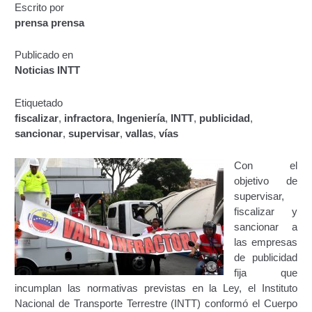
Escrito por
Certificación de Datos para Efectos Consulares con
prensa prensa
Apostilla Electrónica
Publicado en
Emisión de Nuevo Certificado de Registro de
Noticias INTT
Vehículo (Duplicado) Automatizado
Etiquetado
Renovación de Licencia para Conducir (Servicio
fiscalizar
,
infractora
,
Ingeniería
,
INTT
,
publicidad
,
Automatizado)
sancionar
,
supervisar
,
vallas
,
vías
Autorización para la circulación de Vehículo Sobre
Con el
Vehículo – Servicio Frecuente
objetivo de
supervisar,
Biblioteca
fiscalizar y
sancionar a
Búsqueda Predictiva Woocommerce
las empresas
de publicidad
fija que
Certificación de Datos para Efectos Consulares con
incumplan las normativas previstas en la Ley, el Instituto
Apostilla Electrónica – Servicio Frecuente
Nacional de Transporte Terrestre (INTT) conformó el Cuerpo