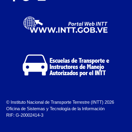
Certificación de Infraestructura de Terminales
Terrestres de Pasajeros.
Estudio de Proyecto para la Prestación del
Servicio Conexo de Terminales Terrestres de
Pasajeros.
Otorgamiento de la Licencia de Operación del
Servicio Conexo de Terminales Terrestres de
Pasajeros.
Renovación de la Licencia de Operación del
Servicio Conexo de Terminales Terrestres de
Pasajeros.
© Instituto Nacional de Transporte Terrestre (INTT) 2026
Oficina de Sistemas y Tecnología de la Información
Tarifa por Concepto de Guarda y Custodia de
RIF: G-20002414-3
Vehículos en Estacionamiento
Trabajos en la Vía Pública