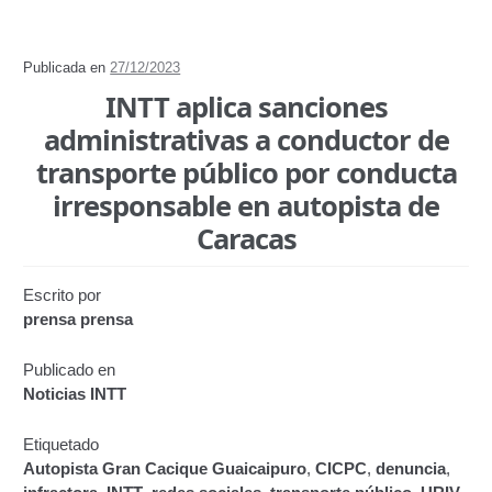
Registro Original de Licencia para Conducir Quinto
Grado (5°).
Publicada en
27/12/2023
Registro Original de Licencia para Conducir Segundo
INTT aplica sanciones
Grado (2°) – (Mayores de 16 años).
administrativas a conductor de
transporte público por conducta
Registro Original de Licencia para Conducir Segundo
irresponsable en autopista de
Grado (2°) – (Mayores de 18 años).
Caracas
Registro Original de Licencia para Conducir Tercer
Grado (3°) – (Mayores de 16 y menores de 18 años).
Escrito por
prensa prensa
Registro Original Particulares, Carga, Motocicletas,
Taxi, Transporte Público y Privado de Personas – Servicio
Publicado en
Frecuente
Noticias INTT
Servicios Conexos
Etiquetado
Autopista Gran Cacique Guaicaipuro
,
CICPC
,
denuncia
,
Copia Certificada de Licencia de Operaciones del