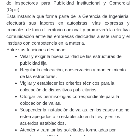
de Inspectores para Publicidad Institucional y Comercial
Certificación Provisional de Prestación del Servicio de
(Cipic).
Transporte Público de Personas Modalidad Periférico
Esta instancia que forma parte de la Gerencia de Ingeniería,
(RUTAS SUBURBANA O INTERURBANAS) – Servicio
efectuará sus labores en autopistas, vías expresas y
Frecuente
troncales de todo el territorio nacional, y promoverá la efectiva
comunicación entre las empresas dedicadas a este ramo y el
Consultas Privadas
Instituto con competencia en la materia.
Entre sus funciones destacan:
Educación Vial
Velar y exigir la buena calidad de las estructuras de
publicidad fija.
Escuelas del Transporte e Instructores de Manejo
Regular la colocación, conservación y mantenimiento
de las estructuras.
Vigilar y establecer los criterios técnicos para la
Estacionamientos registrados ante el INTT
colocación de dispositivos publicitarios.
Otorgar las permisologías correspondiente para la
Estructura Organizativa del INTT
colocación de vallas.
Suspender la instalación de vallas, en los casos que no
Homologación
estén apegados a lo establecido en la Ley, y en los
acuerdos establecidos.
Autorización de Circulación Para Unidades Que
Atender y tramitar las solicitudes formuladas por
Transportan Mercancía De Alto Riesgo.