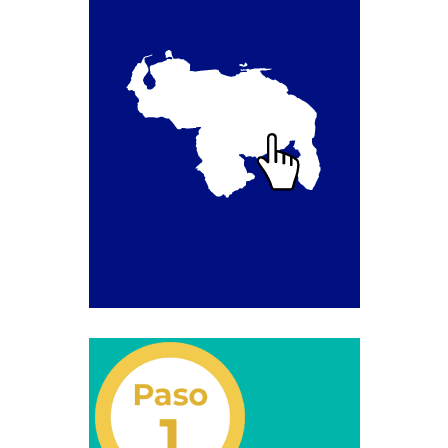
Otorgamiento Licencia de Operación del
Servicio Conexo de Remolque y Traslado de
Vehículos Grúas de Arrastre y Plataforma.
Renovación Licencia de Operación del Servicio
Conexo de Remolque y Traslado de Vehículos
Grúas de Arrastre y Plataforma.
Renovación o Modificación de la Licencia de
Operación del Servicio Conexo de Estacionamiento
de Guarda y Custodia de Vehículos.
Solicitud de Apertura de Sucursal de
Estacionamiento.
Servicios Conexos – Revisión Técnica y Mecánica
Automotriz
Autorización de Perito Avaluador en materia de