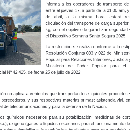
informa a los operadores de transporte de
ara publicidad en vehículos.
entre el jueves 17, a partir de la 01:00 am, y
de abril, a la misma hora, estará rest
ervicio (CPS) de Transporte Público de Personas (RUTAS SUB 
circulación del transporte de carga superior
kg, con el objetivo de garantizar seguridad 
lla Única de Trámite
Registro Original de Licencia de Conducir T
el Dispositivo Semana Santa Segura 2025.
La restricción se realiza conforme a lo esti
 (4°).
Registro Original de Licencia para Conducir Quinto Grado
Resolución Conjunta 083 y 022 del Ministeri
Popular para Relaciones Interiores, Justicia 
do (2°) – (Mayores de 16 años).
Registro Original de Licencia p
Ministerio de Poder Popular para el T
ial Nº 42.425, de fecha 25 de julio de 2022.
 (3°) – (Mayores de 16 y menores de 18 años).
i, Transporte Público y Privado de Personas – Servicio Frecuente
ción no aplica a vehículos que transportan los siguientes productos 
 perecederos, y sus respectivas materias primas; asistencia vial, e
en Estacionamiento
Trabajos en la Vía Pública
Transporte de Car
rial de telecomunicaciones y para la defensa de la Nación.
os químicos necesarios para su potabilización, medicinas de cort
Vehículo – Servicio Frecuente
Vehículo
Vehículos Recuperados D
eco), oxígeno (gases o líquidos necesarios para el funcionamiento d
e origen domiciliario (en vehículos habilitados para ese servicio),