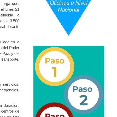
 carga que,
 el lunes 21
ringida la
URBANAS-INTERURBANAS) – Frecuentes
 a los 3.500
vial durante
ercer Grado (3°).
pulado en la
 (5°).
o del Poder
y Paz; y del
ara Conducir Segundo Grado (2°) – (Mayores de 18 años).
ransporte,
Servicios Conexos
y servicios:
mergencias,
ga
Transporte Internacional
Transporte Público
a duración,
epositados en Estacionamiento de Guarda y Custodia
e centros de
 gas de uso