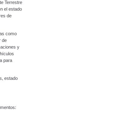
te Terrestre
n el estado
res de
esas como
r de
vaciones y
hículos
ia para
s, estado
umentos: