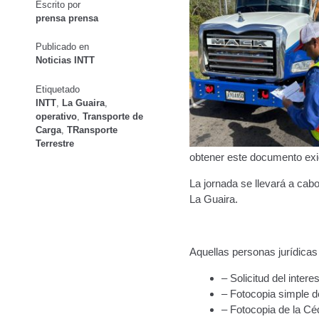
Escrito por
prensa prensa
Publicado en
Noticias INTT
Etiquetado
INTT
,
La Guaira
,
operativo
,
Transporte de
Carga
,
TRansporte
Terrestre
obtener este documento exig
La jornada se llevará a cab
La Guaira.
Aquellas personas jurídica
– Solicitud del inter
– Fotocopia simple de
– Fotocopia de la Cé