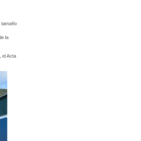
nd tamaño
de la
 el Acta