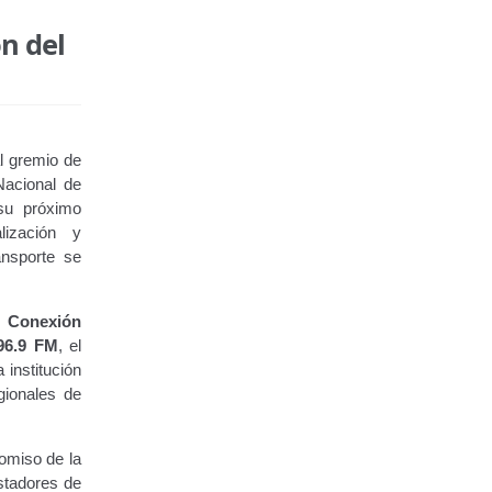
n del
l gremio de
Nacional de
 su próximo
lización y
ansporte se
 Conexión
96.9 FM
, el
 institución
gionales de
omiso de la
estadores de