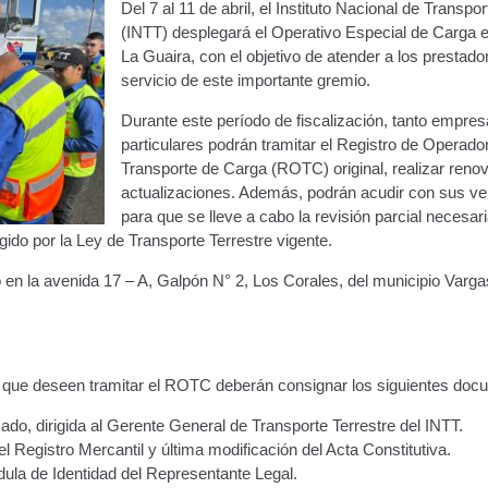
Del 7 al 11 de abril, el Instituto Nacional de Transpor
(INTT) desplegará el Operativo Especial de Carga e
La Guaira, con el objetivo de atender a los prestado
servicio de este importante gremio.
Durante este período de fiscalización, tanto empr
particulares podrán tramitar el Registro de Operado
Transporte de Carga (ROTC) original, realizar reno
actualizaciones. Además, podrán acudir con sus ve
para que se lleve a cabo la revisión parcial necesar
ido por la Ley de Transporte Terrestre vigente.
o en la avenida 17 – A, Galpón N° 2, Los Corales, del municipio Varga
s que deseen tramitar el ROTC deberán consignar los siguientes doc
esado, dirigida al Gerente General de Transporte Terrestre del INTT.
l Registro Mercantil y última modificación del Acta Constitutiva.
dula de Identidad del Representante Legal.