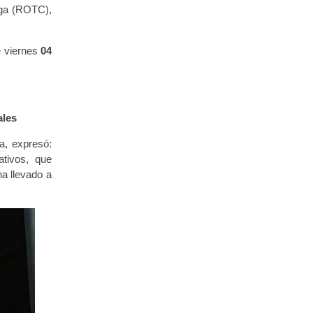
rga (ROTC),
e viernes
04
ales
a, expresó:
ativos, que
ha llevado a