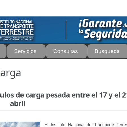
Servicios
Consultas
Búsqueda
os
Autorización para la circulación de Vehículo Sobre Vehículo –
Carga
tos para Efectos Consulares con Apostilla Electrónica – Servicio
ulos de carga pesada entre el 17 y el 2
de Transporte Público de Personas Modalidad Periférico (RUT
abril
rte e Instructores de Manejo
Estacionamientos registrados ante 
ir
Licencia para Conducir – Servicio Frecuente
Llamado a Concu
El Instituto Nacional de Transporte Terre